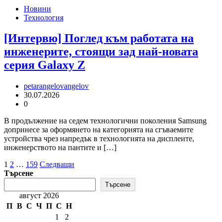
Новини
Технология
[Интервю] Поглед към работата на
инженерите, стоящи зад най-новата
серия Galaxy Z
petarangelovangelov
30.07.2026
0
В продължение на седем технологични поколения Samsung
допринесе за оформянето на категорията на сгъваемите
устройства чрез напредък в технологията на дисплеите,
инженерството на пантите и […]
Разделяне
1
2
…
159
Следващи
Търсене
на
Търсене
публикациите
август 2026
на
П
В
С
Ч
П
С
Н
1
2
страници