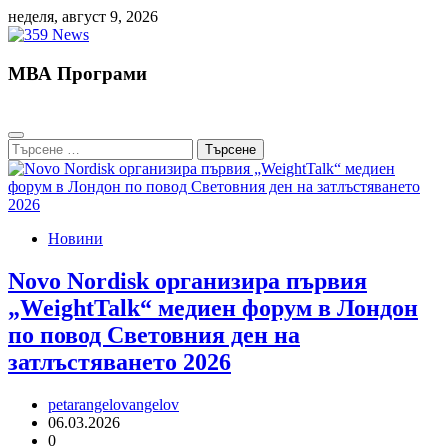
Skip
неделя, август 9, 2026
to
content
МВА Програми
Търсене
за:
Новини
Novo Nordisk организира първия
„WeightTalk“ медиен форум в Лондон
по повод Световния ден на
затлъстяването 2026
petarangelovangelov
06.03.2026
0