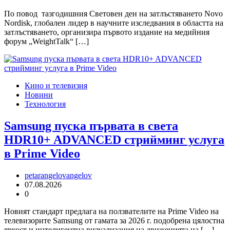
По повод тазгодишния Световен ден на затлъстяването Novo
Nordisk, глобален лидер в научните изследвания в областта на
затлъстяването, организира първото издание на медийния
форум „WeightTalk“ […]
Кино и телевизия
Новини
Технология
Samsung пуска първата в света
HDR10+ ADVANCED стрийминг услуга
в Prime Video
petarangelovangelov
07.08.2026
0
Новият стандарт предлага на ползвателите на Prime Video на
телевизорите Samsung от гамата за 2026 г. подобрена цялостна
яркост и интелигентна визуализация на движенията на […]