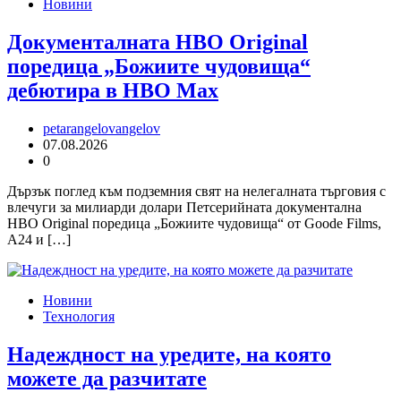
Новини
Документалната HBO Original
поредица „Божиите чудовища“
дебютира в HBO Max
petarangelovangelov
07.08.2026
0
Дързък поглед към подземния свят на нелегалната търговия с
влечуги за милиарди долари Петсерийната документална
HBO Original поредица „Божиите чудовища“ от Goode Films,
A24 и […]
Новини
Технология
Надеждност на уредите, на която
можете да разчитате