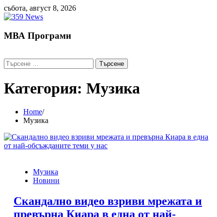
Skip
събота, август 8, 2026
to
content
МВА Програми
Търсене
за:
Категория:
Музика
Home
Музика
Музика
Новини
Скандално видео взриви мрежата и
превърна Киара в една от най-