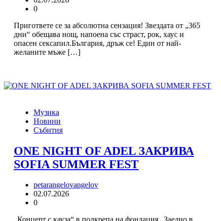
0
Пригответе се за абсолютна сензация! Звездата от „365
дни“ обещава нощ, напоена със страст, рок, хаус и
опасен сексапил.България, дръж се! Един от най-
желаните мъже […]
Музика
Новини
Събития
ONE NIGHT OF ADEL ЗАКРИВА
SOFIA SUMMER FEST
petarangelovangelov
02.07.2026
0
„Концерт с кауза“ в подкрепа на фондация „Заедно в