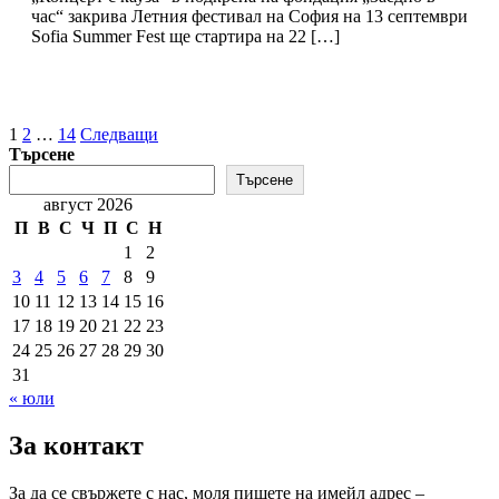
час“ закрива Летния фестивал на София на 13 септември
Sofia Summer Fest ще стартира на 22 […]
Разделяне
1
2
…
14
Следващи
Търсене
на
Търсене
публикациите
август 2026
на
П
В
С
Ч
П
С
Н
1
2
страници
3
4
5
6
7
8
9
10
11
12
13
14
15
16
17
18
19
20
21
22
23
24
25
26
27
28
29
30
31
« юли
За контакт
За да се свържете с нас, моля пишете на имейл адрес –