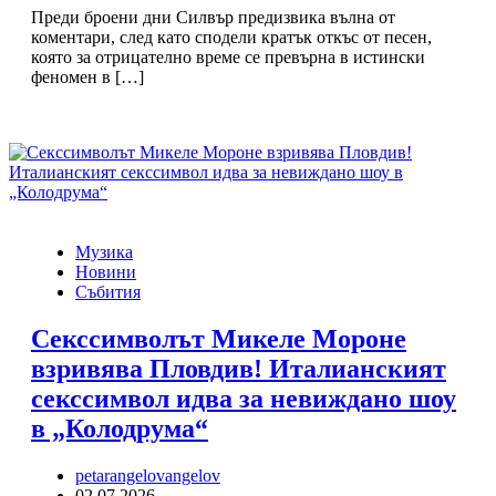
Преди броени дни Силвър предизвика вълна от
коментари, след като сподели кратък откъс от песен,
която за отрицателно време се превърна в истински
феномен в […]
Музика
Новини
Събития
Секссимволът Микеле Мороне
взривява Пловдив! Италианският
секссимвол идва за невиждано шоу
в „Колодрума“
petarangelovangelov
02.07.2026