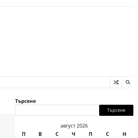
Търсене
Търсене
август 2026
П
В
С
Ч
П
С
Н