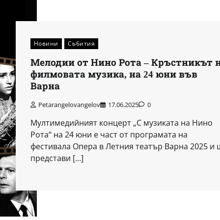
Новини
Събития
Мелодии от Нино Рота – Кръстникът 
филмовата музика, на 24 юни във
Варна
Petarangelovangelov
17.06.2025
0
Мултимедийният концерт „С музиката на Нино
Рота“ на 24 юни е част от програмата на
фестивала Опера в Летния театър Варна 2025 и 
представи […]