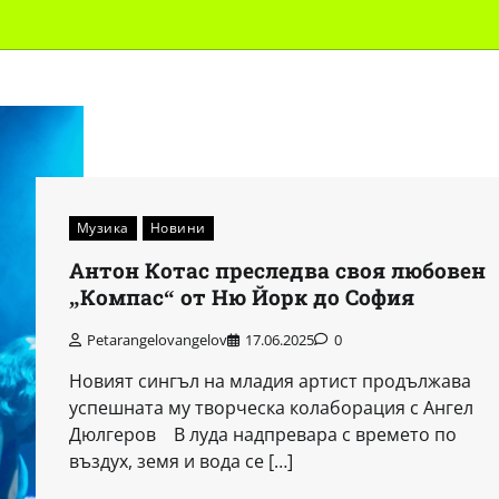
Музика
Новини
Антон Котас преследва своя любовен
„Компас“ от Ню Йорк до София
Petarangelovangelov
17.06.2025
0
Новият сингъл на младия артист продължава
успешната му творческа колаборация с Ангел
Дюлгеров В луда надпревара с времето по
въздух, земя и вода се […]