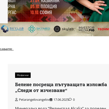
Новини
Белене посреща пътуващата изложба
„Следи от изчезване“
Petarangelovangelov
17.06.2025
0
Минерална вода “Велинград Alcalia” за пореден