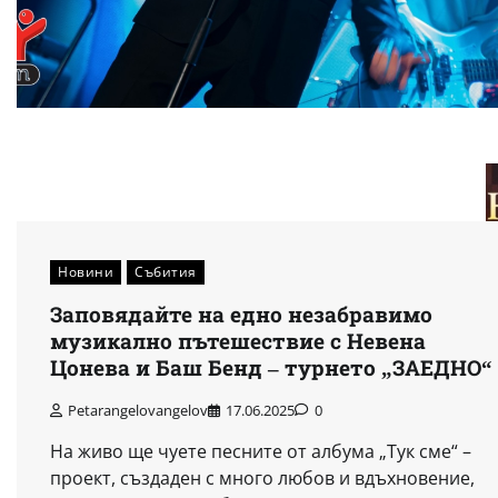
Новини
Събития
Заповядайте на едно незабравимо
музикално пътешествие с Невена
Цонева и Баш Бенд – турнето „ЗАЕДНО“
Petarangelovangelov
17.06.2025
0
На живо ще чуете песните от албума „Тук сме“ –
проект, създаден с много любов и вдъхновение,