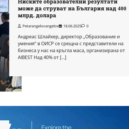
Ниските образователни резултати
може да струват на България над 400
млрд. долара
Petarangelovangelov
18.06.2025
0
Андреас Шлайхер, директор „Образование и
умения“ в ОИСР се срещна с представители на
бизнеса у нас на кръгла маса, организирана от
AIBEST Над 40% от […]