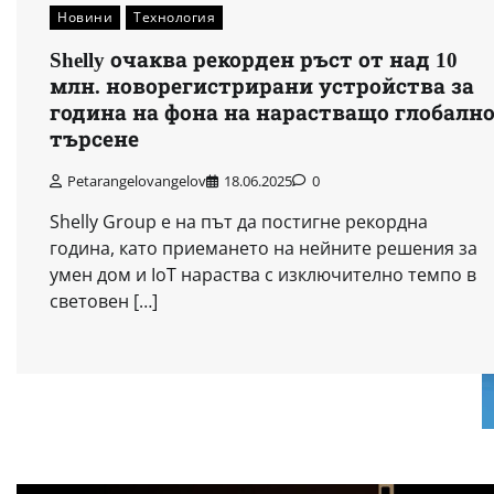
Новини
Технология
Shelly очаква рекорден ръст от над 10
млн. новорегистрирани устройства за
година на фона на нарастващо глобалн
търсене
Petarangelovangelov
18.06.2025
0
Shelly Group е на път да постигне рекордна
година, като приемането на нейните решения за
умен дом и IoT нараства с изключително темпо в
световен […]