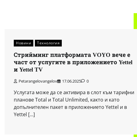
Новини
Технология
Стрийминг платформата VOYO вече е
част от услугите в приложението Yettel
и Yettel TV
Petarangelovangelov
17.06.2025
0
Услугата може да се активира в слот към тарифни
планове Total и Total Unlimited, както и като
допълнителен пакет в приложението Yettel и в
Yettel […]