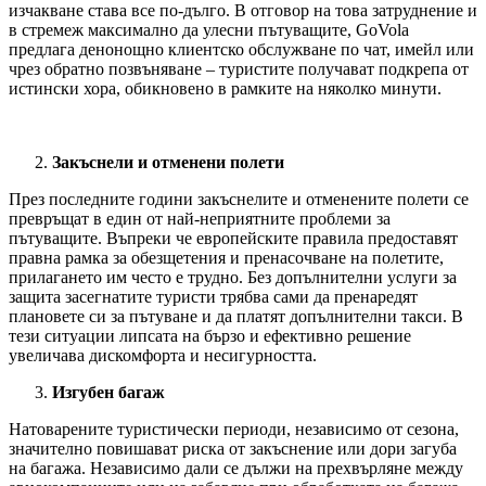
изчакване става все по-дълго. В отговор на това затруднение и
в стремеж максимално да улесни пътуващите, GoVola
предлага денонощно клиентско обслужване по чат, имейл или
чрез обратно позвъняване – туристите получават подкрепа от
истински хора, обикновено в рамките на няколко минути.
Закъснели и отменени полети
През последните години закъснелите и отменените полети се
превръщат в един от най-неприятните проблеми за
пътуващите. Въпреки че европейските правила предоставят
правна рамка за обезщетения и пренасочване на полетите,
прилагането им често е трудно. Без допълнителни услуги за
защита засегнатите туристи трябва сами да пренаредят
плановете си за пътуване и да платят допълнителни такси. В
тези ситуации липсата на бързо и ефективно решение
увеличава дискомфорта и несигурността.
Изгубен багаж
Натоварените туристически периоди, независимо от сезона,
значително повишават риска от закъснение или дори загуба
на багажа. Независимо дали се дължи на прехвърляне между