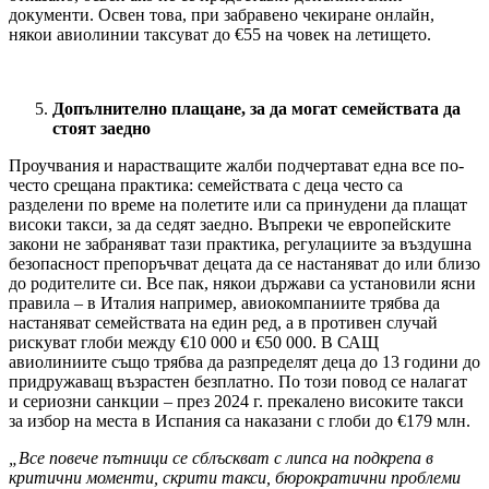
документи. Освен това, при забравено чекиране онлайн,
някои авиолинии таксуват до €55 на човек на летището.
Допълнително плащане, за да могат семействата да
стоят заедно
Проучвания и нарастващите жалби подчертават една все по-
често срещана практика: семействата с деца често са
разделени по време на полетите или са принудени да плащат
високи такси, за да седят заедно. Въпреки че европейските
закони не забраняват тази практика, регулациите за въздушна
безопасност препоръчват децата да се настаняват до или близо
до родителите си. Все пак, някои държави са установили ясни
правила – в Италия например, авиокомпаниите трябва да
настаняват семействата на един ред, а в противен случай
рискуват глоби между €10 000 и €50 000. В САЩ
авиолиниите също трябва да разпределят деца до 13 години до
придружаващ възрастен безплатно. По този повод се налагат
и сериозни санкции – през 2024 г. прекалено високите такси
за избор на места в Испания са наказани с глоби до €179 млн.
„Все повече пътници се сблъскват с липса на подкрепа в
критични моменти, скрити такси, бюрократични проблеми