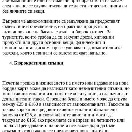
авиокомпаниите или на забавяне при обработката на багажа
след кацане, се случва пътуващите да стигат дестинацията си
без личните си вещи.
Въпреки че авиокомпаниите са задължени да предоставят
съдействие и обезщетение, на практика процесът по
възстановяване на багажа е дълъг и бюрократичен. За
туристите, които трябва да си закупят дрехи, хигиенни
продукти или други основни вещи, физическият и
емоционалният дискомфорт се удвоява от допълнителните
разходи, които невинаги се възстановяват напълно.
Бюрократични спънки
Печатна грешка в изписването на името или издаване на нова
бордна карта може да изглеждат като незначителни спънки, но
много авиокомпании използват тези ситуации, за да начислят
допълнителни такси. Сгрешена буква в името може да струва
между €25 и €160 в зависимост от авиокомпанията. Таксите за
такава корекция в редовните авиокомпании обикновено
започва от €25, а нискотарифните авиолинии могат да
таксуват до €160 ако промяната се направи на летището или
по чат. Преиздаването на билета пък може дори да бъде
отказано, освен ако не се предоставят допълнителни