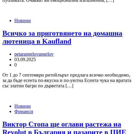
публиката. Очакват ви емоционални изпълнения, […]
Новини
Всичко за приготвянето на домашна
лютеница в Kaufland
petarangelovangelov
03.09.2025
0
От 1 до 7 септември ритейлърът предлага всичко необходимо,
за да бъде есента по-вкусна и по-уютна Есента чука на вратата
със златни багри по дърветата […]
Новини
Финанси
Виктор Стопа ще оглави растежа на
Revolut в България и пазарите в ЦИЕ