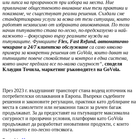
или липса на прозрачност при избора на места. Ние
привличаме общественото внимание към тези практики и
показваме, че съществуват реални решения. Създали сме
стандартизирани услуги за всяка от тези ситуации, които
работят независимо от избраната авиокомпания. По този
начин пътуването става по-лесно, по-предсказуемо и най-
важното – фокусирано върху реалните нужди на
пътуващите. Функциите
Flex, Fast Refund, автоматично
чекиране и 24/7 клиентско обслужване
са само няколко
примера за конкретни решения от GoVola, които дават на
пътниците повече спокойствие и контрол в една система,
която иначе предлага все по-малко сигурност“
,
споделя
Клаудия Точила, маркетинг ръководител на GoVola.
През 2023 г. въздушният транспорт стана водещ източник на
потребителски оплаквания в Европа. Въпреки съдебните
решения и законовите регулации, практики като дублиране на
места в самолетите или незаконни такси за ръчен багаж
продължават. За да предоставят на пътуващите максимална
сигурност и прозрачни условия, платформи като GoVola
продължават да разработват иновативни продукти, с които
пътуването е по-лесно отвсякога.