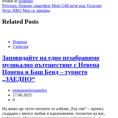
Posted in
Новини
Навигация
Previous:
Новият смартфон Moto G86 вече във Vivacom
Next:
HBO Max се завърна
Related Posts
Новини
Събития
Заповядайте на едно незабравимо
музикално пътешествие с Невена
Цонева и Баш Бенд – турнето
„ЗАЕДНО“
petarangelovangelov
17.06.2025
0
На живо ще чуете песните от албума „Тук сме“ – проект,
създаден с много любов и вдъхновение, посветен на вас,