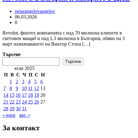
petarangelovangelov
06.03.2026
0
Revolut, финтех компанията с над 70 милиона клиенти в
световен мащаб и над 1,3 милиона в България, обяви на 3
март назначаването на Виктор Стопа […]
Търсене
Търсене
юли 2025
П
В
С
Ч
П
С
Н
1
2
3
4
5
6
7
8
9
10
11
12
13
14
15
16
17
18
19
20
21
22
23
24
25
26
27
28
29
30
31
« юни
авг. »
За контакт