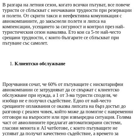
В разгара на летния сезон, когато всички пътуват, все повече
туристи се сблъскват с неочаквани трудности при резервации
и полети. От скрити такси и неефективна комуникация с
авиокомпаниите, до закъснели полети и липса на
компенсации, усещането за сигурност и контрол през най-
туристическия сезон намалява. Ето кои са 5-те най-често
срещани трудности, с които българите се сблъскват при
пътуване със самолет.
Клиентско обслужване
Проучвания сочат, че 60% от пътуващите с нискотарифни
авиокомпании се затрудняват да се свържат с клиентско
обслужване при нужда, а 1 от 3-ма туристи споделя, че
изобщо не е получил съдействие. Едно от най-често
срещаните оплаквания се оказва липсата на бърз достъп до
разговор с реален човек, който може да помогне с навременни
отговори на въпросите или при извънредна ситуация. Голяма
част от авиолиниите предлагат автоматизирани системи,
гласови менюта и AI чатботове, с които пътуващите не
успяват да получат качествено съдействие, а времето за