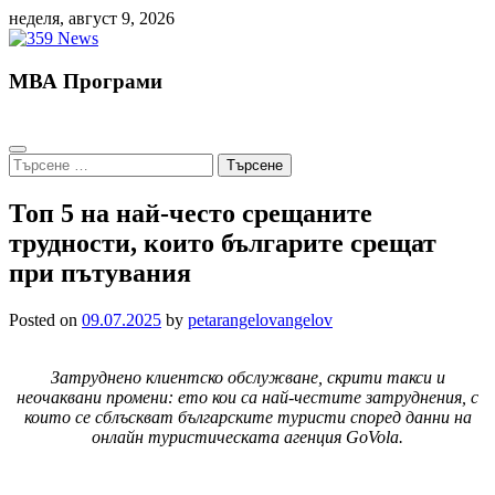
Skip
неделя, август 9, 2026
to
content
МВА Програми
Търсене
за:
Топ 5 на най-често срещаните
трудности, които българите срещат
при пътувания
Posted on
09.07.2025
by
petarangelovangelov
Затруднено клиентско обслужване, скрити такси и
неочаквани промени: ето кои са най-честите затруднения, с
които се сблъскват българските туристи според данни на
онлайн туристическата агенция GoVola.