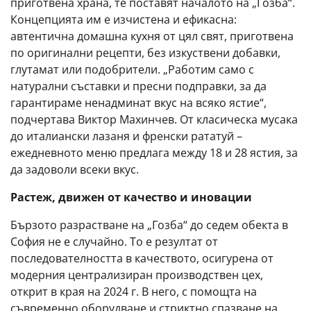
приготвена храна, те поставят началото на „Гозба“.
Концепцията им е изчистена и ефикасна:
автентична домашна кухня от цял свят, приготвена
по оригинални рецепти, без изкуствени добавки,
глутамат или подобрители. „Работим само с
натурални съставки и пресни подправки, за да
гарантираме ненадминат вкус на всяко ястие“,
подчертава Виктор Махинчев. От класическа мусака
до италиански лазаня и френски рататуй –
ежедневното меню предлага между 18 и 28 ястия, за
да задоволи всеки вкус.
Растеж, движен от качество и иновации
Бързото разрастване на „Гозба“ до седем обекта в
София не е случайно. То е резултат от
последователността в качеството, осигурена от
модерния централизиран производствен цех,
открит в края на 2024 г. В него, с помощта на
съвременно оборудване и стриктно спазване на