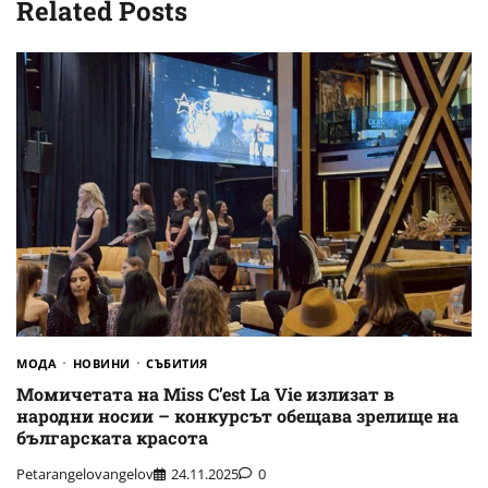
Related Posts
МОДА
НОВИНИ
СЪБИТИЯ
Момичетата на Miss C’est La Vie излизат в
народни носии – конкурсът обещава зрелище на
българската красота
Petarangelovangelov
24.11.2025
0