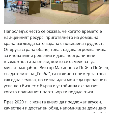
Напоследък често се оказва, че когато времето е
най-ценният ресурс, приготвянето на домашна
храна изглежда като задача с повишена трудност.
От друга страна обаче, това създава огромна ниша
за иновативни решения и дава неограничени
възможности за онези, които се осмеляват да
мислят мащабно. Виктор Махинчев и Пейчо Пейчев,
създателите на „Гозба“, са отличен пример за това
как една семпла, но силна идея може да прерасне в
успешен бизнес с бърза и устойчива експанзия,
когато правилният партньор ти подаде ръка.
През 2020 г., с ясната визия да предложат вкусен,
качествен и достъпен обяд, напомнящ за домашно