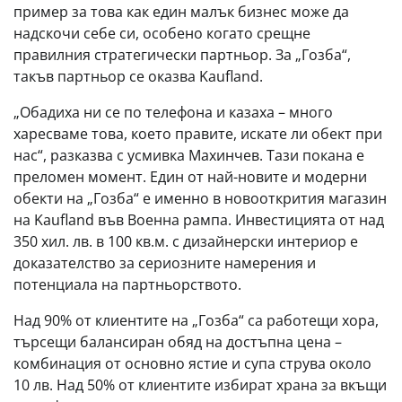
пример за това как един малък бизнес може да
надскочи себе си, особено когато срещне
правилния стратегически партньор. За „Гозба“,
такъв партньор се оказва Kaufland.
„Обадиха ни се по телефона и казаха – много
харесваме това, което правите, искате ли обект при
нас“, разказва с усмивка Махинчев. Тази покана е
преломен момент. Един от най-новите и модерни
обекти на „Гозба“ е именно в новооткрития магазин
на Kaufland във Военна рампа. Инвестицията от над
350 хил. лв. в 100 кв.м. с дизайнерски интериор е
доказателство за сериозните намерения и
потенциала на партньорството.
Над 90% от клиентите на „Гозба“ са работещи хора,
търсещи балансиран обяд на достъпна цена –
комбинация от основно ястие и супа струва около
10 лв. Над 50% от клиентите избират храна за вкъщи