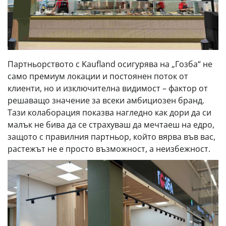
Партньорството с Kaufland осигурява на „Гозба“ не
само премиум локации и постоянен поток от
клиенти, но и изключителна видимост – фактор от
решаващо значение за всеки амбициозен бранд.
Тази колаборация показва нагледно как дори да си
малък не бива да се страхуваш да мечтаеш на едро,
защото с правилния партньор, който вярва във вас,
растежът не е просто възможност, а неизбежност.