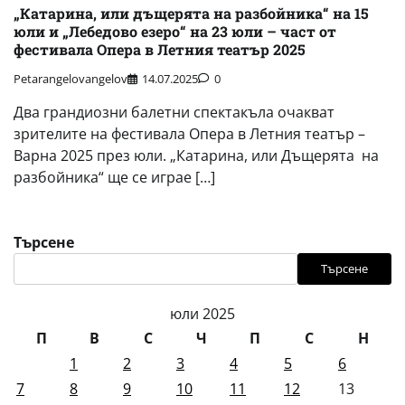
„Катарина, или дъщерята на разбойника“ на 15
юли и „Лебедово езеро“ на 23 юли – част от
фестивала Опера в Летния театър 2025
Petarangelovangelov
14.07.2025
0
Два грандиозни балетни спектакъла очакват
зрителите на фестивала Опера в Летния театър –
Варна 2025 през юли. „Катарина, или Дъщерята на
разбойника“ ще се играе […]
Търсене
Търсене
юли 2025
П
В
С
Ч
П
С
Н
1
2
3
4
5
6
7
8
9
10
11
12
13