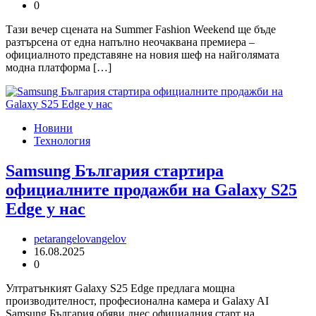
0
Тази вечер сцената на Summer Fashion Weekend ще бъде
разтърсена от една напълно неочаквана премиера –
официалното представяне на новия шеф на найголямата
модна платформа […]
Новини
Технология
Samsung България стартира
официалните продажби на Galaxy S25
Edge у нас
petarangelovangelov
16.08.2025
0
Ултратънкият Galaxy S25 Edge предлага мощна
производителност, професионална камера и Galaxy AI
Samsung България обяви днес официалния старт на