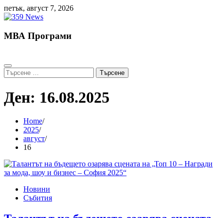
Skip
петък, август 7, 2026
to
content
МВА Програми
Търсене
за:
Ден:
16.08.2025
Home
2025
август
16
Новини
Събития