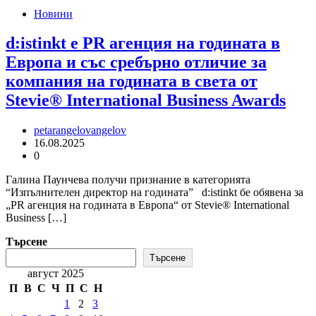
Новини
d:istinkt e PR агенция на годината в
Европа и със сребърно отличие за
компания на годината в света от
Stevie® International Business Awards
petarangelovangelov
16.08.2025
0
Галина Паунчева получи признание в категорията
“Изпълнителен директор на годината” d:istinkt бе обявена за
„PR агенция на годината в Европа“ от Stevie® International
Business […]
Търсене
Търсене
август 2025
П
В
С
Ч
П
С
Н
1
2
3