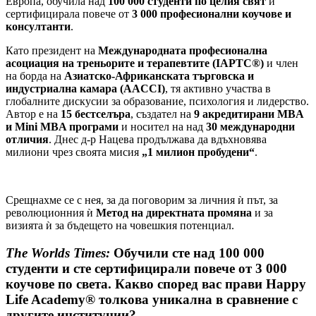
Европа, обучила над
100 000 студенти по целия свят
и
сертифицирала повече от
3 000 професионални коучове и
консултанти
.
Като президент на
Международната професионална
асоциация на треньорите и терапевтите (IAPTC®)
и член
на борда на
Азиатско-Африканската търговска и
индустриална камара (AACCI)
, тя активно участва в
глобалните дискусии за образование, психология и лидерство.
Автор е на
15 бестселъра
, създател на
9 акредитирани MBA
и Mini MBA програми
и носител на над
30 международни
отличия
. Днес д-р Нацева продължава да вдъхновява
милиони чрез своята мисия
„1 милион пробудени“
.
Срещнахме се с нея, за да поговорим за личния ѝ път, за
революционния ѝ
Метод на директната промяна
и за
визията ѝ за бъдещето на човешкия потенциал.
The Worlds Times:
Обучили сте над 100 000
студенти и сте сертифицирали повече от 3 000
коучове по света. Какво според вас прави Happy
Life Academy® толкова уникална в сравнение с
другите институции?