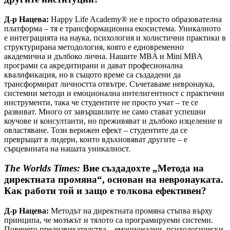
Д-р Нацева:
Happy Life Academy® не е просто образователна
платформа – тя е трансформационна екосистема. Уникалното
е интеграцията на наука, психология и холистични практики в
структурирана методология, която е едновременно
академична и дълбоко лична. Нашите MBA и Mini MBA
програми са акредитирани и дават професионална
квалификация, но в същото време са създадени да
трансформират личността отвътре. Съчетаваме невронаука,
системни методи и емоционална интелигентност с практични
инструменти, така че студентите не просто учат – те се
развиват. Много от завършилите не само стават успешни
коучове и консултанти, но преживяват и дълбоко изцеление и
овластяване. Този верижен ефект – студентите да се
превръщат в лидери, които вдъхновяват другите – е
сърцевината на нашата уникалност.
The Worlds Times:
Вие създадохте „Метода на
директната промяна“, основан на невронауката.
Как работи той и защо е толкова ефективен?
Д-р Нацева:
Методът на директната промяна стъпва върху
принципа, че мозъкът и тялото са програмируеми системи.
Повечето предизвикателства – емоционални, психологически