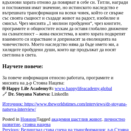
вдъхнови хората отново да повярват в себе си. Титли, награди
и постижения имат значение, но истинското наследство е
вътрешната трансформация на всеки човек, който се свърже
със своята същност и създаде живот на радост, изобилие и
смисъл. Чрез мисията „1 милион пробудени“, чрез книгите,
програмите и общностите искам да оставя глобално движение
на съзнателност – жива екосистема, в която хората подкрепят
взаимното си израстване и допринасят за еволюцията на
човечеството. Моето наследство няма да бъде името ми, а
хилядите пробудени души, които ще продължат да носят
светлина в света.
Научете повече:
За повече информация относно работата, програмите и
мисията на д-р Стояна Нацева:
🌐
Happy Life Academy®:
www.happylifeacademy.global
🔗
Dr. Stoyana Natseva:
LinkedIn
Източник: https://www.theworldstimes.com/interviews/dr-stoyana-
natseva-interview/
Posted in
Новини
Tagged
академия щастлив живот
,
личностно
развитие
,
стояна нацева
Навигация
Previous:
Велинград става сцена на трансформация: д-р Стояна