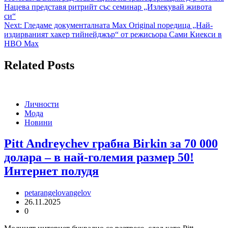
Нацева представя ритрийт със семинар „Излекувай живота
си“
Next:
Гледаме документалната Max Original поредица „Най-
издирваният хакер тийнейджър“ от режисьора Сами Киекси в
HBO Max
Related Posts
Личности
Мода
Новини
Pitt Andreychev грабна Birkin за 70 000
долара – в най-големия размер 50!
Интернет полудя
petarangelovangelov
26.11.2025
0