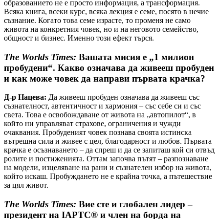
образованието не е просто информация, а трансформация.
Всяка книга, всеки курс, всяка лекция е семе, посято в нечие
съзнание. Когато това семе израсте, то променя не само
живота на конкретния човек, но и на неговото семейство,
общност и бизнес. Именно този ефект търся.
The Worlds Times:
Вашата мисия е „1 милион
пробудени“. Какво означава да живееш пробуден
и как може човек да направи първата крачка?
Д-р Нацева:
Да живееш пробуден означава да живееш със
съзнателност, автентичност и хармония – със себе си и със
света. Това е освобождаване от живота на „автопилот“, в
който ни управляват страхове, ограничения и чужди
очаквания. Пробуденият човек познава своята истинска
вътрешна сила и живее с цел, благодарност и любов. Първата
крачка е осъзнаването – да спреш и да се запиташ кой си отвъд
ролите и постиженията. Оттам започва пътят – разпознаване
на модели, изцеляване на рани и съзнателен избор на живота,
който искаш. Пробуждането не е крайна точка, а пътешествие
за цял живот.
The Worlds Times:
Вие сте и глобален лидер –
президент на IAPTC® и член на борда на