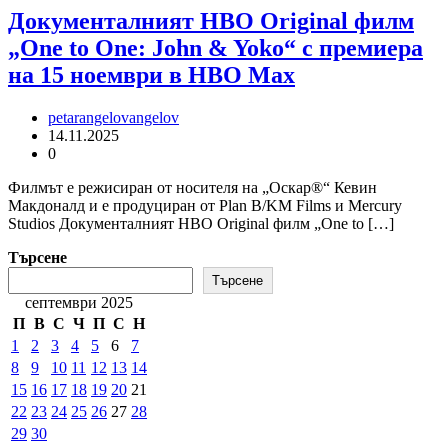
Документалният HBO Original филм
„One to One: John & Yoko“ с премиера
на 15 ноември в HBO Max
petarangelovangelov
14.11.2025
0
Филмът е режисиран от носителя на „Оскар®“ Кевин
Макдоналд и е продуциран от Plan B/KM Films и Mercury
Studios Документалният HBO Original филм „One to […]
Търсене
Търсене
септември 2025
П
В
С
Ч
П
С
Н
1
2
3
4
5
6
7
8
9
10
11
12
13
14
15
16
17
18
19
20
21
22
23
24
25
26
27
28
29
30