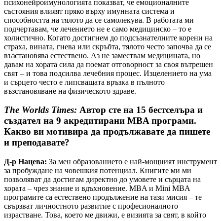
психонейроимунологията показват, че емоционалните
състояния влияят пряко върху имунната система и
способността на тялото да се самолекува. В работата ми
подчертавам, че лечението не е само медицинско – то е
холистично. Когато достигнем до подсъзнателните корени на
страха, вината, гнева или скръбта, тялото често започва да се
възстановява естествено. Аз не замествам медицината, но
давам на хората сила да поемат отговорност за своя вътрешен
свят – и това подсилва лечебния процес. Изцелението на ума
и сърцето често е липсващата връзка в пълното
възстановяване на физическото здраве.
The Worlds Times:
Автор сте на 15 бестселъра и
създател на 9 акредитирани MBA програми.
Какво ви мотивира да продължавате да пишете
и преподавате?
Д-р Нацева:
За мен образованието е най-мощният инструмент
за пробуждане на човешкия потенциал. Книгите ми ми
позволяват да достигам директно до умовете и сърцата на
хората – чрез знание и вдъхновение. MBA и Mini MBA
програмите са естествено продължение на тази мисия – те
свързват личностното развитие с професионалното
израстване. Това, което ме движи, е визията за свят, в който