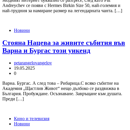
Модният интернет буквално се разтресе, след като Pitt
Andreychev се появи с Hermes Birkin Size 50, най-големия и
най-трудния за намиране размер на легендарната чанта. […]
Новини
Стояна Нацева за живите събития във
Варна и Бургас този уикенд
petarangelovangelov
19.05.2025
0
Варна. Бургас. А след това – Рибарица.С всяко събитие на
Академия „Щастлив Живот“ нещо дълбоко се раздвижва в
България. Пробуждане. Осъзнаване. Завръщане към душата.
Преди […]
Кино и телевизия
Новини