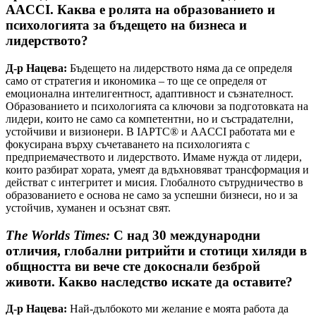
AACCI. Каква е ролята на образованието и
психологията за бъдещето на бизнеса и
лидерството?
Д-р Нацева:
Бъдещето на лидерството няма да се определя
само от стратегия и икономика – то ще се определя от
емоционална интелигентност, адаптивност и съзнателност.
Образованието и психологията са ключови за подготовката на
лидери, които не само са компетентни, но и състрадателни,
устойчиви и визионери. В IAPTC® и AACCI работата ми е
фокусирана върху съчетаването на психологията с
предприемачеството и лидерството. Имаме нужда от лидери,
които разбират хората, умеят да вдъхновяват трансформация и
действат с интегритет и мисия. Глобалното сътрудничество в
образованието е основа не само за успешни бизнеси, но и за
устойчив, хуманен и осъзнат свят.
The Worlds Times:
С над 30 международни
отличия, глобални ритрийти и стотици хиляди в
общността ви вече сте докоснали безброй
животи. Какво наследство искате да оставите?
Д-р Нацева:
Най-дълбокото ми желание е моята работа да