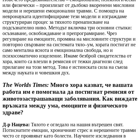
или физически – произлизат от дълбоко вкоренени мисловни
модели и нерешени емоционални травми. С помощта на
невронауката идентифицираме тези модели и изграждаме
структуриран процес за тяхното пренаписване на
подсъзнателно ниво. Методът включва три основни стъпки:
осъзнаване, освобождаване и препрограмиране. Чрез
регулиране на емоциите, промяна на мисловните структури и
повторно свързване на системата тяло–ум, хората постигат не
само ментална яснота и емоционална свобода, но и
психосоматично изцеление. Имаме безброй свидетелства от
хора, които са влезли в ремисия от тежки диагнози след
прилагане на този метод. Това е истинската сила на съюза
между науката и човешкия дух.
The Worlds Times:
Много хора казват, че вашата
работа им е помогнала да постигнат ремисия от
животозастрашаващи заболявания. Как виждате
връзката между ума, емоциите и физическото
здраве?
Д-р Нацева:
Тялото е огледало на нашия вътрешен свят.
Потиснатите емоции, хроничният стрес и нерешените травми
често се проявяват като болести. Научните изследвания в