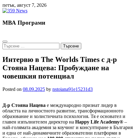
Skip
петък, август 7, 2026
to
content
МВА Програми
Търсене
за:
Интервю в The Worlds Times с д-р
Стояна Нацева: Пробуждане на
човешкия потенциал
Posted on
08.09.2025
by
nstoiana91e15231d3
Д-р Стояна Нацева
е международно признат лидер в
областта на личностното развитие, трансформационното
образование и холистичната психология. Тя е основател и
главен изпълнителен директор на
Happy Life Academy®
–
най-голямата академия за коучинг и консултиране в България
и една от най-динамичните образователни платформи в