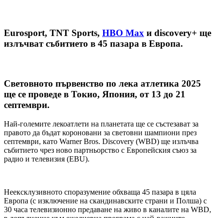
Eurosport, TNT Sports,
HBO Max
и discovery+ ще
излъчват събитието в 45 пазара в Европа.
Световното първенство по лека атлетика 2025
ще се проведе в Токио, Япония, от 13 до 21
септември.
Най-големите лекоатлети на планетата ще се състезават за
правото да бъдат короновани за световни шампиони през
септември, като Warner Bros. Discovery (WBD) ще излъчва
събитието чрез ново партньорство с Европейския съюз за
радио и телевизия (EBU).
Неексклузивното споразумение обхваща 45 пазара в цяла
Европа (с изключение на скандинавските страни и Полша) с
30 часа телевизионно предаване на живо в каналите на WBD,