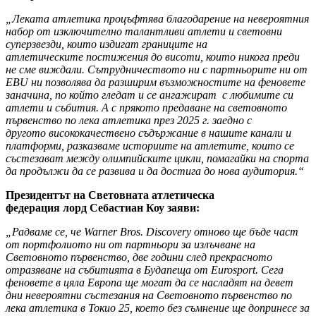
„Леката атлетика процъфтява благодарение на
невероятния
набор от изключително талантливи атлети и световни
суперзвезди, които издигат
границите на
атлетич
еските постижения до висоти, които никога преди
не сме виждали.
Сътрудничеството ни с партньорите ни от
EBU ни позволява да разширим възможностите на феновете
заначина, по който гледат и се ангажират
с любимите си
атлети и събития. А с прякото предаване на
световното
първенство по лека атлетика през 2025 г. заедно с
друго
то висококачествено съдържание
в нашите
канали и
платформи, разказваме историите на атлетите, които се
състезават между олимпийските цикли,
помагайки на спорта
да продължи да се развива и да достига до нова аудитория.“
Президентът на Световната атлетическа
федерация
лорд Себастиан Коу заяви:
„Радваме се, че Warner Bros. Discovery
отново ще бъде част
от портфолиото ни от партньори за излъчване на
Световното първенство, две години след
прекрасното
отразяване на събитията в Будапеща от Eurosport. Сега
феновете в цяла Европа ще могат да се насладят
на девет
дни невероятни състезания на Световното първенство по
лека атлетика в Токио 25,
което без съмнение ще допринесе за