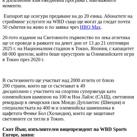
в допълнение към ежедневна програма с най-важните
моменти.
Eurosport ще осигури предаване на до 20 езика. Абонатите на
стрийминг услугите на WBD също ще могат да гледат почти
50 събития на живо и по заявка чрез
HBO Max
.
20-тото издание на Световното първенство по лека атлетика
ще се проведе в рамките на девет дни от 13 до 21 септември
2025 г. на Националния стадион в Токио, Япония, с капацитет
68 000 зрители, който беше преустроен за Олимпийските игри
в Токио през 2020 г.
В състезанието ще участват над 2000 атлети от близо
200 страни, които ще се състезават в 49
дисциплини с участието на спортни суперзвезди като
олимпийския шампион на 100 м Ноа Лайлс (САЩ), световния
рекордьор в овчарския скок Мондо Дуплантис (Швеция) и
специалистката на 400 м и олимпийска шампионка в
щафетата Фемке Бол (Холандия), които ще защитават
световните си титли в Токио.
Скот Йънг, изпълнителен вицепрезидент на WBD Sports
Europe, заяви: