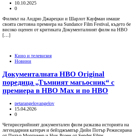
10.10.2025
0
Филмът на Андрю Джарецки и Шарлот Кауфман имаше
своята световна премиера на Sundance Film Festival, където бе
високо оценен от критиката Документалният филм на HBO
[…]
Кино и телевизия
Новини
Документалната HBO Original
поредица „Тъмният магьосник“ с
премиера в HBO Max и по HBO
petarangelovangelov
15.04.2026
0
Четирисерийният документален филм разказва историята на
легендарния катерач и бейзджъмпър Дийн Потър Режисирана
от Питър Мортимер и Ник Розен от Sender Films,