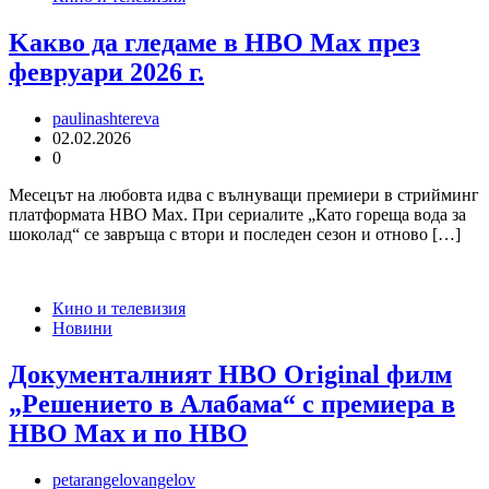
Kакво да гледаме в HBO Max през
февруари 2026 г.
paulinashtereva
02.02.2026
0
Месецът на любовта идва с вълнуващи премиери в стрийминг
платформата HBO Max. При сериалите „Като гореща вода за
шоколад“ се завръща с втори и последен сезон и отново […]
Кино и телевизия
Новини
Документалният HBO Original филм
„Решението в Алабама“ с премиера в
HBO Max и по HBO
petarangelovangelov