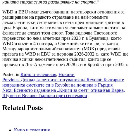
нашата стратегия за разширяване на спорта.“
WBD и EBU имат дългогодишни партньорски отношения за
разширяване на прякото отразяване на най-големите
лекоатлетически състезания в света пред милиони зрители в
цяла Европа, като максимално увеличават възможностите на
феновете да следят този спорт. Това включва Световното
първенство по лека атлетика през 2023 г. в Будапеща, което
WBD излъчи в 45 пазара, и Олимпийските игри, за които
Международният олимпийски комитет (МОК) предостави
правата на WBD и EBU за периода 2026-2032 г., като WBD ще
излъчва всички лекоатлетически събития, които ще се
проведат в Лос Анджелис през 2028 г. и в Бризбън през 2032 г.
Posted in
Кино и телевизия
,
Новини
Навигация
Previous:
Доклад за летните пътувания на Revolut: Българите
изпразниха сметките си в Revolut на почивка в Гърция
Next:
Есенното издание на „Книги за смет“ отива във Варна,
Шумен и Велико Търново през септември
Related Posts
Кино и телевизия