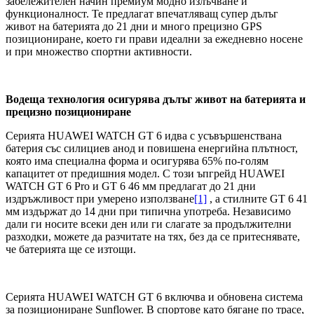
забележителен начин премиум модно излъчване и
функционалност. Те предлагат впечатляващ супер дълъг
живот на батерията до 21 дни и много прецизно GPS
позициониране, което ги прави идеални за ежедневно носене
и при множество спортни активности.
Водеща технология осигурява дълъг живот на батерията и
прецизно позициониране
Серията HUAWEI WATCH GT 6 идва с усъвършенствана
батерия със силициев анод и повишена енергийна плътност,
която има специална форма и осигурява 65% по-голям
капацитет от предишния модел. С този ъпгрейд HUAWEI
WATCH GT 6 Pro и GT 6 46 мм предлагат до 21 дни
издръжливост при умерено използване
[1]
, а стилните GT 6 41
мм издържат до 14 дни при типична употреба. Независимо
дали ги носите всеки ден или ги слагате за продължителни
разходки, можете да разчитате на тях, без да се притеснявате,
че батерията ще се изтощи.
Серията HUAWEI WATCH GT 6 включва и обновена система
за позициониране Sunflower. В спортове като бягане по трасе,