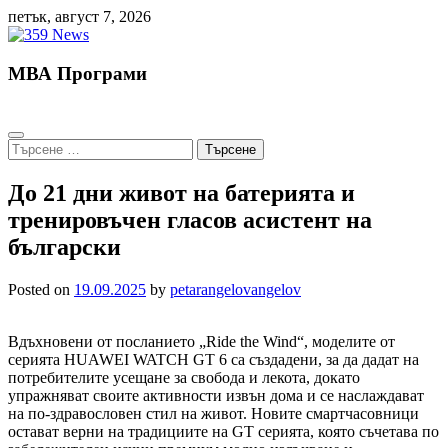
Skip
петък, август 7, 2026
to
content
МВА Програми
Търсене
за:
До 21 дни живот на батерията и
тренировъчен гласов асистент на
български
Posted on
19.09.2025
by
petarangelovangelov
Вдъхновени от посланието „Ride the Wind“, моделите от
серията HUAWEI WATCH GT 6 са създадени, за да дадат на
потребителите усещане за свобода и лекота, докато
упражняват своите активности извън дома и се наслаждават
на по-здравословен стил на живот. Новите смартчасовници
остават верни на традициите на GT серията, която съчетава по