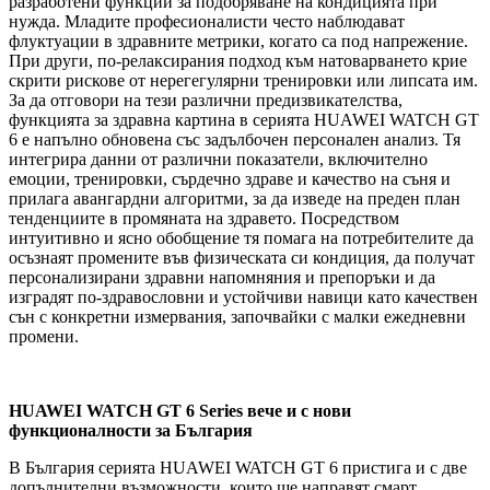
разработени функции за подобряване на кондицията при
нужда. Младите професионалисти често наблюдават
флуктуации в здравните метрики, когато са под напрежение.
При други, по-релаксирания подход към натоварването крие
скрити рискове от нерегегулярни тренировки или липсата им.
За да отговори на тези различни предизвикателства,
функцията за здравна картина в серията HUAWEI WATCH GT
6 е напълно обновена със задълбочен персонален анализ. Тя
интегрира данни от различни показатели, включително
емоции, тренировки, сърдечно здраве и качество на съня и
прилага авангардни алгоритми, за да изведе на преден план
тенденциите в промяната на здравето. Посредством
интуитивно и ясно обобщение тя помага на потребителите да
осъзнаят промените във физическата си кондиция, да получат
персонализирани здравни напомняния и препоръки и да
изградят по-здравословни и устойчиви навици като качествен
сън с конкретни измервания, започвайки с малки ежедневни
промени.
HUAWEI WATCH GT 6 Series вече и с нови
функционалности за България
В България серията HUAWEI WATCH GT 6 пристига и с две
допълнителни възможности, които ще направят смарт