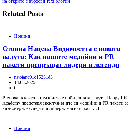
на открито с върхови технологии
Related Posts
Новини
Стояна Нацева Видимостта е новата
валута: Как нашите медийни и PR
пакети превръщат лидери в легенди
nstoiana91e15231d3
14.08.2025
0
В епоха, в която вниманието е най-ценната валута, Happy Life
Academy представя ексклузивните си медийни и PR пакети за
визионери, експерти и лидери, които искат […]
Новини