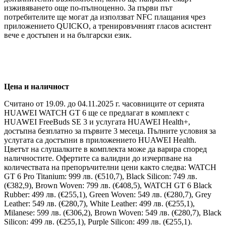
изживяването още по-пълноценно. За първи път
потребителите ще могат да използват NFC плащания чрез
приложението QUICKO, а тренировъчният гласов асистент
вече е достъпен и на български език.
Цена и наличност
Считано от 19.09. до 04.11.2025 г. часовниците от серията
HUAWEI WATCH GT 6 ще се предлагат в комплект с
HUAWEI FreeBuds SE 3 и услугата HUAWEI Health+,
достъпна безплатно за първите 3 месеца. Пълните условия за
услугата са достъпни в приложението HUAWEI Health.
Цветът на слушалките в комплекта може да варира според
наличностите. Офертите са валидни до изчерпване на
количествата на препоръчителни цени както следва: WATCH
GT 6 Pro Titanium: 999 лв. (€510,7), Black Silicon: 749 лв.
(€382,9), Brown Woven: 799 лв. (€408,5), WATCH GT 6 Black
Rubber: 499 лв. (€255,1), Green Woven: 549 лв. (€280,7), Grey
Leather: 549 лв. (€280,7), White Leather: 499 лв. (€255,1),
Milanese: 599 лв. (€306,2), Brown Woven: 549 лв. (€280,7), Black
Silicon: 499 лв. (€255,1), Purple Silicon: 499 лв. (€255,1).