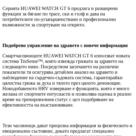
Серията HUAWEI WATCH GT 6 предлага и разширени
функции за бягане по трасе, ски и голф и дава на
потребителите по-усъвършенствани и професионални
възможности за спортуване на открито.
Подобрено управление на здравето с повече информация
Смартчасовниците HUAWEI WATCH GT 6 използват новата
система TruSense™, която извежда грижата за здравето на
следващото ниво. Посредством засичането на различни
показатели тя осигурява детайлен анализ на здравето и
наблюдение на сърдечно-съдовата система, гарантирайки
цялостна грижа за духа и тялото през цялото денонощие.
Новодобавеното HRV измерване е функцията, която е много
желана от спортните ентусиасти и позволява оценка в реално
време на тренировъчния статус с цел подобряване на
ефективността на възстановяване.
Тези часовници дават прецизна информация за физическото и
емоционално състояние, докато предлагат специално