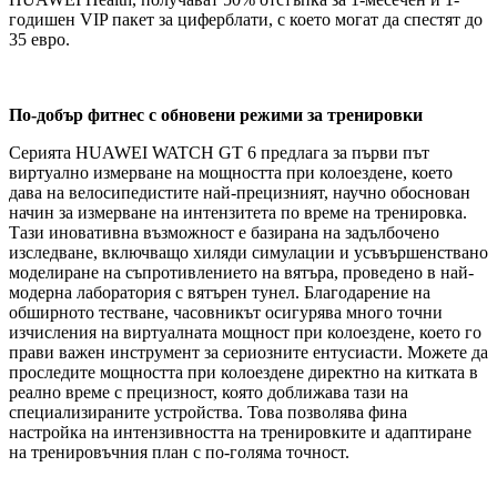
годишен VIP пакет за циферблати, с което могат да спестят до
35 евро.
По-добър фитнес с обновени режими за тренировки
Серията HUAWEI WATCH GT 6 предлага за първи път
виртуално измерване на мощността при колоездене, което
дава на велосипедистите най-прецизният, научно обоснован
начин за измерване на интензитета по време на тренировка.
Тази иновативна възможност е базирана на задълбочено
изследване, включващо хиляди симулации и усъвършенствано
моделиране на съпротивлението на вятъра, проведено в най-
модерна лаборатория с вятърен тунел. Благодарение на
обширното тестване, часовникът осигурява много точни
изчисления на виртуалната мощност при колоездене, което го
прави важен инструмент за сериозните ентусиасти. Можете да
проследите мощността при колоездене директно на китката в
реално време с прецизност, която доближава тази на
специализираните устройства. Това позволява фина
настройка на интензивността на тренировките и адаптиране
на тренировъчния план с по-голяма точност.