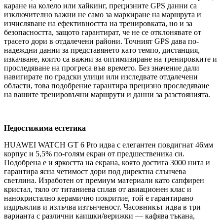
каране на колело или хайкинг, прецизните GPS данни са
изключително важни не само за маркиране на маршрута и
изчисляване на ефективността на тренировката, но и за
безопасността, защото гарантират, че не се отклонявате от
трасето дори в отдалечени райони. Точният GPS дава по-
надеждни данни за представянето като темпо, дистанция,
изкачване, които са важни за оптимизиране на тренировките и
проследяване на прогреса във времето. Без значение дали
навигирате по градски улици или изследвате отдалечени
области, това подобрение гарантира прецизно проследяване
на вашите тренировъчни маршрути и данни за разстоянията.
Недостижима естетика
HUAWEI WATCH GT 6 Pro идва с елегантен повдигнат 46мм
корпус и 5,5% по-голям екран от предшественика си.
Подобрена е и яркостта на екрана, която достига 3000 нита и
гарантира ясна четимост дори под директна слънчева
светлина. Изработен от премиум материали като сапфирен
кристал, тяло от титаниева сплав от авиационен клас и
нанокристално керамично покритие, той е гарантирано
издръжлив и излъчва изтънченост. Часовникът идва в три
варианта с различни каишки/верижки — кафява тъкана,