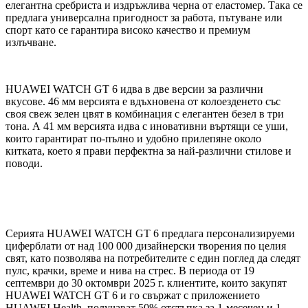
елегантна сребриста и издръжлива черна от еластомер. Така се
предлага универсална пригодност за работа, пътуване или
спорт като се гарантира високо качество и премиум
излъчване.
HUAWEI WATCH GT 6 идва в две версии за различни
вкусове. 46 мм версията е вдъхновена от колоезденето със
своя свеж зелен цвят в комбинация с елегантен безел в три
тона. А 41 мм версията идва с иновативни въртящи се уши,
които гарантират по-пълно и удобно прилепяне около
китката, което я прави перфектна за най-различни стилове и
поводи.
Серията HUAWEI WATCH GT 6 предлага персонализируеми
циферблати от над 100 000 дизайнерски творения по целия
свят, като позволява на потребителите с един поглед да следят
пулс, крачки, време и нива на стрес. В периода от 19
септември до 30 октомври 2025 г. клиентите, които закупят
HUAWEI WATCH GT 6 и го свържат с приложението
HUAWEI Health, получават 50% отстъпка за 1-месечен и 1-