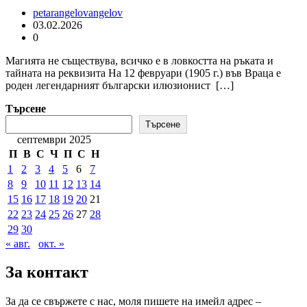
petarangelovangelov
03.02.2026
0
Магията не съществува, всичко е в ловкостта на ръката и
тайната на реквизита На 12 февруари (1905 г.) във Враца е
роден легендарният български илюзионист […]
Търсене
Търсене
септември 2025
П
В
С
Ч
П
С
Н
1
2
3
4
5
6
7
8
9
10
11
12
13
14
15
16
17
18
19
20
21
22
23
24
25
26
27
28
29
30
« авг.
окт. »
За контакт
За да се свържете с нас, моля пишете на имейл адрес –