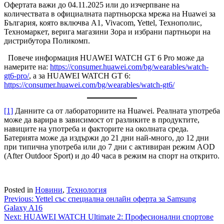
Офертата важи до 04.11.2025 или до изчерпване на
количествата в официалната партньорска мрежа на Huawei за
България, която включва A1, Vivacom, Yettel, Технополис,
Техномаркет, верига магазини Зора и избрани партньори на
дистрибутора Поликомп.
Повече информация HUAWEI WATCH GT 6 Pro може да
намерите на:
https://consumer.huawei.com/bg/wearables/watch-
gt6-pro/
, а за HUAWEI WATCH GT 6:
https://consumer.huawei.com/bg/wearables/watch-gt6/
[1]
Данните са от лабораториите на Huawei. Реалната употреба
може да варира в зависимост от разликите в продуктите,
навиците на употреба и факторите на околната среда.
Батерията може да издържи до 21 дни най-много, до 12 дни
при типична употреба или до 7 дни с активиран режим AOD
(After Outdoor Sport) и до 40 часа в режим на спорт на открито.
Posted in
Новини
,
Технология
Навигация
Previous:
Yettel със специална онлайн оферта за Samsung
Galaxy A16
Next:
HUAWEI WATCH Ultimate 2: Професионални спортове