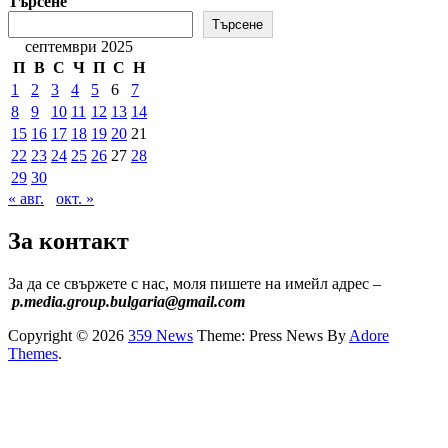
Търсене
Търсене
септември 2025
П
В
С
Ч
П
С
Н
1
2
3
4
5
6
7
8
9
10
11
12
13
14
15
16
17
18
19
20
21
22
23
24
25
26
27
28
29
30
« авг.
окт. »
За контакт
За да се свържете с нас, моля пишете на имейл адрес –
p.media.group.bulgaria@gmail.com
Copyright © 2026
359 News
Theme: Press News By
Adore
Themes
.