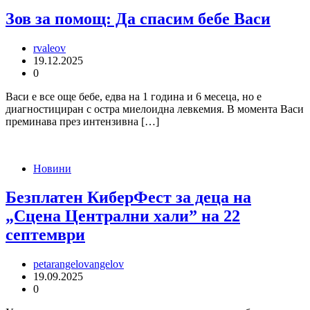
Зов за помощ: Да спасим бебе Васи
rvaleov
19.12.2025
0
Васи е все още бебе, едва на 1 година и 6 месеца, но е
диагностициран с остра миелоидна левкемия. В момента Васи
преминава през интензивна […]
Новини
Безплатен КиберФест за деца на
„Сцена Централни хали” на 22
септември
petarangelovangelov
19.09.2025
0