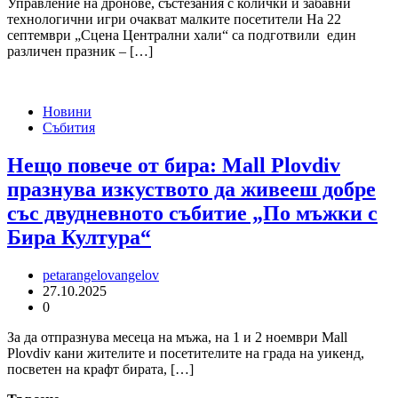
Управление на дронове, състезания с колички и забавни
технологични игри очакват малките посетители На 22
септември „Сцена Централни хали“ са подготвили един
различен празник – […]
Новини
Събития
Нещо повече от бира: Mall Plovdiv
празнува изкуството да живееш добре
със двудневното събитие „По мъжки с
Бира Култура“
petarangelovangelov
27.10.2025
0
За да отпразнува месеца на мъжа, на 1 и 2 ноември Mall
Plovdiv кани жителите и посетителите на града на уикенд,
посветен на крафт бирата, […]