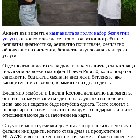
Акцент във видеата е
кампанията за голям набор безплатни
услуги
, от които може да се възползва всеки потребител:
безплатна диагностика, безплатно почистване, безплатно
обновяване на системата, безплатна двупосочна куриерска
услуга.
Отделно във видеата става дума и за кампанията, съпътстваща
покупката на всеки смартфон Huawei Pura 80, която покрива
еднократна безплатна смяна на дисплея и батерията, ако
капацитетът ѝ се влоши, в рамките на една година.
Владимир Зомбори и Евелин Костова деликатно напомнят за
опцията за закупуване на единична слушалка на половин
цена, ако за нещастие бъде изгубена едната. Често залогът е
неподозирано голям – когато става дума за подарък, личните
отношения може да са заложени на карта.
С хумор и много усмивки двамата актьори показват, че няма
фатални инциденти, когато става дума за продуктите на
HUAWEI и всеки техен притежател може да бъде спокоен, че