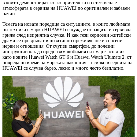
в които демонстрират колко приятелска и естествена е
атмосферата в сервиза на HUAWEI по оригинален и забавен
начин.
Темата на новата поредица са ситуациите, в които любимата
ни техника с марка HUAWEI се нуждае от защита и сервизна
грижа след неприятна случка. И как тези сериозни житейски
драми се превръщат в позитивно преживяване и спасени
нерви и отношения. От счупен смартфон, до полезни
инструкции как да предпазим любимия си смартчасовник
като новите Huawei Watch GT 6 и Huawei Watch Ultimate 2, от
повреда по време на морската ваканция – всичко в сервиза на
HUAWEI се случва бързо, лесно и много често безплатно.