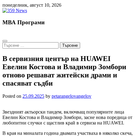
Skip
понеделник, август 10, 2026
to
content
МВА Програми
Търсене
за:
В сервизния център на HUAWEI
Евелин Костова и Владимир Зомбори
отново решават житейски драми и
спасяват съдби
Posted on
25.09.2025
by
petarangelovangelov
Звездният актьорски тандем, включващ популярните лица
Евелин Костова и Владимир Зомбори, засне нова поредица от
любопитни случки с щастлив край в сервиза на HUAWEI.
В края на миналата година двамата участваха в няколко скеча,