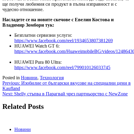
ще получи любимия си продукт в пълна изправност и с
чудесно отношение.
Насладете се на новите скечове с Евелин Костова и
Владимир Зомбори тук:
Безплатни сервизни услуги:
https://www.facebook.com/reel/1934653807381269
HUAWEI Watch GT 6:
https://www.facebook.com/HuaweimobileBG/videos/124864
HUAWEI Pura 80 Ultra:
https://www.facebook.com/reel/799010126033745
Posted in
Новини
,
Технология
Навигация
Previous:
Изобилие от български вкусове на специални цени в
Kaufland
Next:
Shelly стъпва в Парагвай чрез партньорство с NewZone
Related Posts
Новини