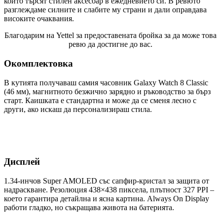
които търсят стилен аксесоар в ежедневието си. В ревюто
разглеждаме силните и слабите му страни и дали оправдава
високите очаквания.
Благодарим на Yettel за предоставената бройка за да може това
ревю да достигне до вас.
Окомплектовка
В кутията получаваш самия часовник Galaxy Watch 8 Classic
(46 мм), магнитното безжично зарядно и ръководство за бърз
старт. Каишката е стандартна и може да се сменя лесно с
други, ако искаш да персонализираш стила.
Дисплей
1.34-инчов Super AMOLED със сапфир-кристал за защита от
надраскване. Резолюция 438×438 пиксела, плътност 327 PPI –
което гарантира детайлна и ясна картина. Always On Display
работи гладко, но съкращава живота на батерията.