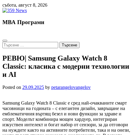
Skip
събота, август 8, 2026
to
content
МВА Програми
Търсене
за:
РЕВЮ| Samsung Galaxy Watch 8
Classic: класика с модерни технологии
и AI
Posted on
29.09.2025
by
petarangelovangelov
Samsung Galaxy Watch 8 Classic е сред най-очакваните смарт
часовници на годината – с елегантен дизайн, завръщане на
емблематичния въртящ безел и нови функции за здраве и
спорт. Моделът комбинира мощен хардуер, интегриран
изкуствен интелект и богат набор от сензори, за да отговори
на нуждите както на активните потребители, така и на онези,