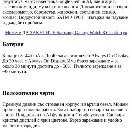
резултат. Смарт: известия, Google Gemini AI, навигация,
гласови команди, музика и плащания. Допълнителни сензори:
акселерометър, барометър, жироскоп, светлинен сензор,
компас. Водоустойчивост: 5ATM + IP68 – издържа на плуване
и дъжд без проблем.
Можете ДА ЗАКУПИТЕ Samsung Galaxy Watch 8 Classic тук
Батерия
Капацитет 445 mAh. До 40 часа с изключен Always On Display.
До 30 часа с Always On Display. Има бързо зареждане – за
около 30 минути достига до ~50%. Пълното зареждане е за
~90 минути.
Положителни черти
Премиум дизайн със стоманен корпус и въртящ безел. Мощен
процесор и плавна работа. Богат набор от сензори за здраве и
спорт. Поддръжка на AI функции и Google услуги. Сапфир-
кристал дисплей с ярки цветове. Бързо зареждане и удобно
магнитно зарядно.