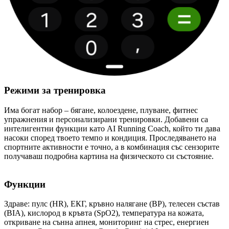
Режими за тренировка
Има богат набор – бягане, колоездене, плуване, фитнес
упражнения и персонализирани тренировки. Добавени са
интелигентни функции като AI Running Coach, който ти дава
насоки според твоето темпо и кондиция. Проследяването на
спортните активности е точно, а в комбинация със сензорите
получаваш подробна картина на физическото си състояние.
Функции
Здраве: пулс (HR), ЕКГ, кръвно налягане (BP), телесен състав
(BIA), кислород в кръвта (SpO2), температура на кожата,
откриване на сънна апнея, мониторинг на стрес, енергиен