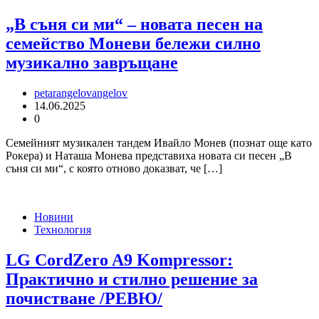
„В съня си ми“ – новата песен на
семейство Моневи бележи силно
музикално завръщане
petarangelovangelov
14.06.2025
0
Семейният музикален тандем Ивайло Монев (познат още като
Рокера) и Наташа Монева представиха новата си песен „В
съня си ми“, с която отново доказват, че […]
Новини
Технология
LG CordZero A9 Kompressor:
Практично и стилно решение за
почистване /РЕВЮ/