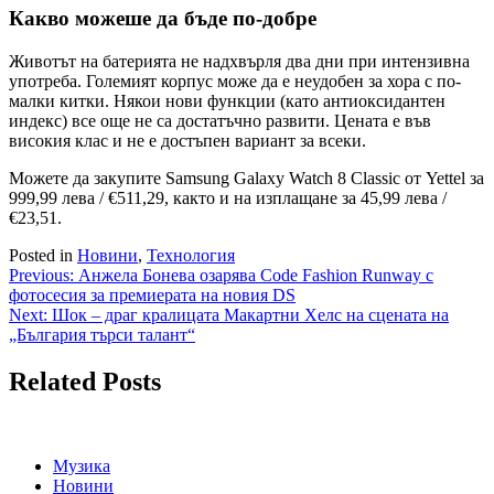
Какво можеше да бъде по-добре
Животът на батерията не надхвърля два дни при интензивна
употреба. Големият корпус може да е неудобен за хора с по-
малки китки. Някои нови функции (като антиоксидантен
индекс) все още не са достатъчно развити. Цената е във
високия клас и не е достъпен вариант за всеки.
Можете да закупите Samsung Galaxy Watch 8 Classic от Yettel за
999,99 лева / €511,29, както и на изплащане за 45,99 лева /
€23,51.
Posted in
Новини
,
Технология
Навигация
Previous:
Анжела Бонева озарява Code Fashion Runway с
фотосесия за премиерата на новия DS
Next:
Шок – драг кралицата Макартни Хелс на сцената на
„България търси талант“
Related Posts
Музика
Новини