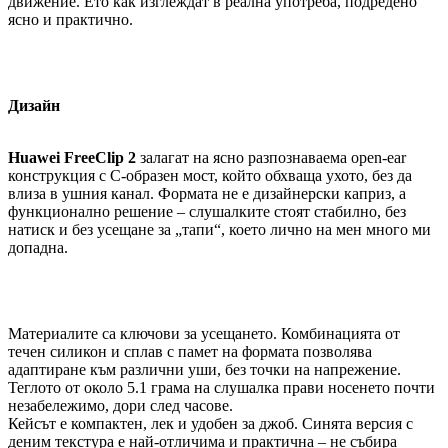
движение. Ето как изглеждат в реална употреба, подредено
ясно и практично.
Дизайн
Huawei FreeClip 2
залагат на ясно разпознаваема open-ear
конструкция с C-образен мост, който обхваща ухото, без да
влиза в ушния канал. Формата не е дизайнерски каприз, а
функционално решение – слушалките стоят стабилно, без
натиск и без усещане за „тапи“, което лично на мен много ми
допадна.
Материалите са ключови за усещането. Комбинацията от
течен силикон и сплав с памет на формата позволява
адаптиране към различни уши, без точки на напрежение.
Теглото от около 5.1 грама на слушалка прави носенето почти
незабележимо, дори след часове.
Кейсът е компактен, лек и удобен за джоб. Синята версия с
деним текстура е най-отличима и практична – не събира