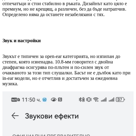
отпечатъци и стои стабилно в ръката. Дизайнът като цяло е
премиум, но не крещящ, а различен, без да бъде натрапчив.
Определено няма да останете незабелязани с тях.
Звук и настройки
Звукът е типичен за open-ear категорията, но изпипан до
степен, която изненадва. 10.8-мм говорител с двойна
диафрагма осигурява по-плътен и по-силен звук от
очакваното за този тип слушалки. Басът не е дълбок като при
in-ear модели, но е отчетлив и достатъчен за ежедневна
музика.