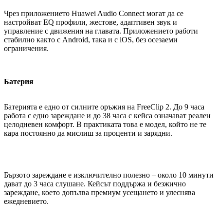
Чрез приложението Huawei Audio Connect могат да се
настройват EQ профили, жестове, адаптивен звук и
управление с движения на главата. Приложението работи
стабилно както с Android, така и с iOS, без осезаеми
ограничения.
Батерия
Батерията е едно от силните оръжия на FreeClip 2. До 9 часа
работа с едно зареждане и до 38 часа с кейса означават реален
целодневен комфорт. В практиката това е модел, който не те
кара постоянно да мислиш за проценти и зарядни.
Бързото зареждане е изключително полезно – около 10 минути
дават до 3 часа слушане. Кейсът поддържа и безжично
зареждане, което допълва премиум усещането и улеснява
ежедневието.