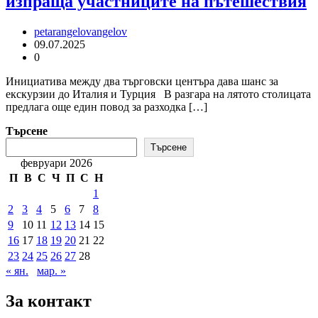
изпраща участниците на пътешествия
petarangelovangelov
09.07.2025
0
Инициатива между два търговски центъра дава шанс за
екскурзии до Италия и Турция В разгара на лятото столицата
предлага още един повод за разходка […]
Търсене
Търсене
февруари 2026
П
В
С
Ч
П
С
Н
1
2
3
4
5
6
7
8
9
10
11
12
13
14
15
16
17
18
19
20
21
22
23
24
25
26
27
28
« ян.
мар. »
За контакт