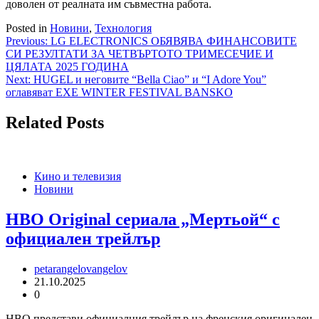
доволен от реалната им съвместна работа.
Posted in
Новини
,
Технология
Навигация
Previous:
LG ELECTRONICS ОБЯВЯВА ФИНАНСОВИТЕ
СИ РЕЗУЛТАТИ ЗА ЧЕТВЪРТОТО ТРИМЕСЕЧИЕ И
ЦЯЛАТА 2025 ГОДИНА
Next:
HUGEL и неговите “Bella Ciao” и “I Adore You”
оглавяват EXE WINTER FESTIVAL BANSKO
Related Posts
Кино и телевизия
Новини
HBO Original сериалa „Мертьой“ с
официален трейлър
petarangelovangelov
21.10.2025
0
HBO представи официалния трейлър на френския оригинален