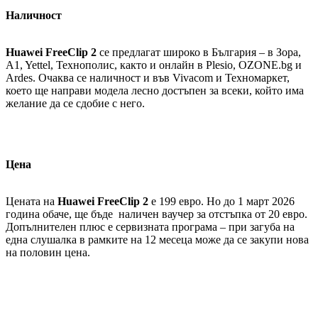
Наличност
Huawei FreeClip 2
се предлагат широко в България – в Зора,
A1, Yettel, Технополис, както и онлайн в Plesio, OZONE.bg и
Ardes. Очаква се наличност и във Vivacom и Техномаркет,
което ще направи модела лесно достъпен за всеки, който има
желание да се сдобие с него.
Цена
Цената на
Huawei FreeClip 2
е 199 евро. Но до 1 март 2026
година обаче, ще бъде наличен ваучер за отстъпка от 20 евро.
Допълнителен плюс е сервизната програма – при загуба на
една слушалка в рамките на 12 месеца може да се закупи нова
на половин цена.