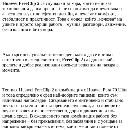
Huawei FreeClip 2
са слушалки за хора, които не искат
технологията да им пречи. Те не се опитват да впечатляват с
агресивен звук или ефектен дизайн, а печелят с комфорт,
стабилност и практичност. Това е модел, който „изчезва“ на
ушите и просто върши работа – музика, разговори, движение,
без изолация и без умора.
Ако търсиш слушалки за целия ден, които да се впишат
естествено в ежедневието ти,
FreeClip 2
са едно от най-
зрелите и добре реализирани open-ear решения на пазара в
момента.
Тествах Huawei FreeClip 2 в комбинация с Huawei Pura 70 Ultra
и това определено е сред най-добрите тандеми, които съм
използвал напоследък. Свързването е мигновено и стабилно,
звукът е плътен и чист за open-ear слушалки, а разговорите
звучат изключително естествено, дори в движение и по-
шумна среда. В ежедневието тази комбинация работи без
напрежение – без прекъсвания, без забавяния и с усещане за
напълно завършена екосистема, което ме остави повече от