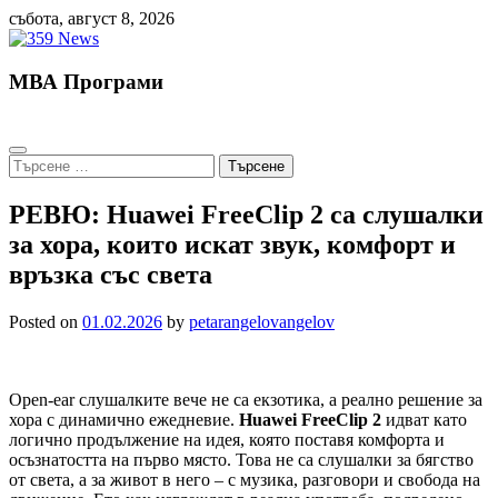
Skip
събота, август 8, 2026
to
content
МВА Програми
Търсене
за:
РЕВЮ: Huawei FreeClip 2 са слушалки
за хора, които искат звук, комфорт и
връзка със света
Posted on
01.02.2026
by
petarangelovangelov
Open-ear слушалките вече не са екзотика, а реално решение за
хора с динамично ежедневие.
Huawei FreeClip 2
идват като
логично продължение на идея, която поставя комфорта и
осъзнатостта на първо място. Това не са слушалки за бягство
от света, а за живот в него – с музика, разговори и свобода на