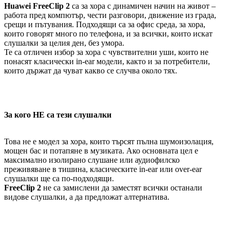
Huawei FreeClip 2
са за хора с динамичен начин на живот –
работа пред компютър, чести разговори, движение из града,
срещи и пътувания. Подходящи са за офис среда, за хора,
които говорят много по телефона, и за всички, които искат
слушалки за целия ден, без умора.
Те са отличен избор за хора с чувствителни уши, които не
понасят класически in-ear модели, както и за потребители,
които държат да чуват какво се случва около тях.
За кого НЕ са тези слушалки
Това не е модел за хора, които търсят пълна шумоизолация,
мощен бас и потапяне в музиката. Ако основната цел е
максимално изолирано слушане или аудиофилско
преживяване в тишина, класическите in-ear или over-ear
слушалки ще са по-подходящи.
FreeClip 2
не са замислени да заместят всички останали
видове слушалки, а да предложат алтернатива.