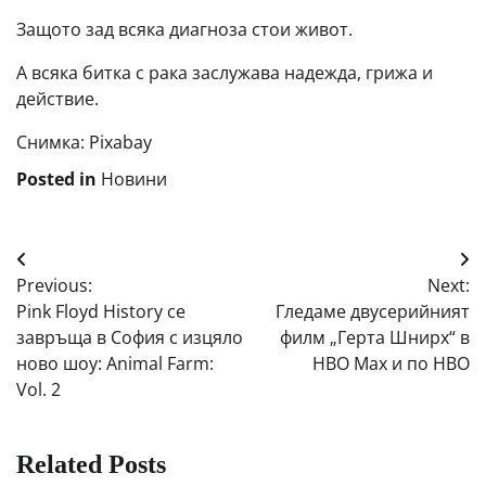
Защото зад всяка диагноза стои живот.
А всяка битка с рака заслужава надежда, грижа и
действие.
Снимка: Pixabay
Posted in
Новини
Навигация
Previous:
Next:
Pink Floyd History се
Гледаме двусерийният
завръща в София с изцяло
филм „Герта Шнирх“ в
ново шоу: Animal Farm:
HBO Max и по HBO
Vol. 2
Related Posts