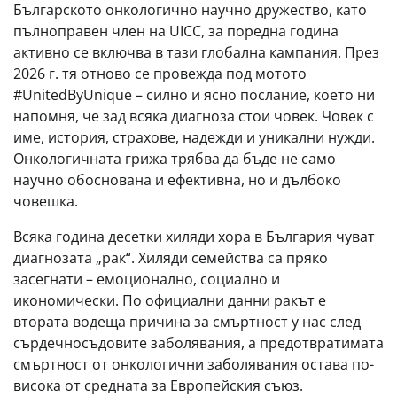
Българското онкологично научно дружество, като
пълноправен член на UICC, за поредна година
активно се включва в тази глобална кампания. През
2026 г. тя отново се провежда под мотото
#UnitedByUnique – силно и ясно послание, което ни
напомня, че зад всяка диагноза стои човек. Човек с
име, история, страхове, надежди и уникални нужди.
Онкологичната грижа трябва да бъде не само
научно обоснована и ефективна, но и дълбоко
човешка.
Всяка година десетки хиляди хора в България чуват
диагнозата „рак“. Хиляди семейства са пряко
засегнати – емоционално, социално и
икономически. По официални данни ракът е
втората водеща причина за смъртност у нас след
сърдечносъдовите заболявания, а предотвратимата
смъртност от онкологични заболявания остава по-
висока от средната за Европейския съюз.