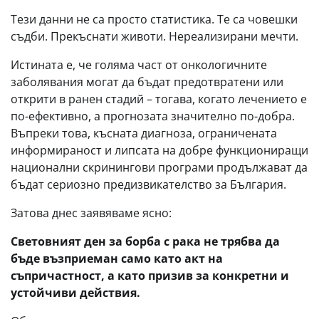
Тези данни не са просто статистика. Те са човешки
съдби. Прекъснати животи. Нереализирани мечти.
Истината е, че голяма част от онкологичните
заболявания могат да бъдат предотвратени или
открити в ранен стадий – тогава, когато лечението е
по-ефективно, а прогнозата значително по-добра.
Въпреки това, късната диагноза, ограничената
информираност и липсата на добре функциониращи
национални скринингови програми продължават да
бъдат сериозно предизвикателство за България.
Затова днес заявяваме ясно:
Световният ден за борба с рака не трябва да
бъде възприеман само като акт на
съпричастност, а като призив за конкретни и
устойчиви действия.