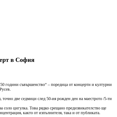
церт в София
т „50 години съвършенство“ – поредица от концерти и културни
Русев.
, точно две седмици след 50-ия рожден ден на маестрото /5-ти
а соло цигулка. Това рядко срещано предизвикателство ще
центрация, както от изпълнителя, така и от публиката.