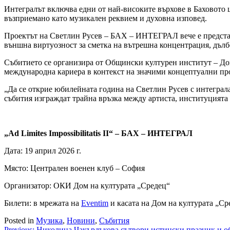
Интегралът включва едни от най-високите върхове в Баховото 
възприемано като музикален реквием и духовна изповед.
Проектът на Светлин Русев – БАХ – ИНТЕГРАЛ вече е представя
външна виртуозност за сметка на вътрешна концентрация, дъл
Събитието се организира от Общински културен институт – Дом 
международна кариера в контекст на значими концептуални про
„Да се открие юбилейната година на Светлин Русев с интеграла
събития изграждат трайна връзка между артиста, институцията
„Ad Limites Impossibilitatis II“ – БАХ – ИНТЕГРАЛ
Дата: 19 април 2026 г.
Място: Централен военен клуб – София
Организатор: ОКИ Дом на културата „Средец“
Билети: в мрежата на
Eventim
и касата на Дом на културата „Ср
Posted in
Музика
,
Новини
,
Събития
Previous:
Николина Чакърдъкова сътвори истински празник и об