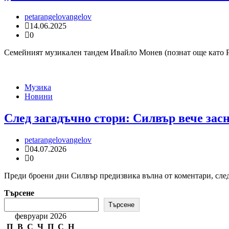
petarangelovangelov
14.06.2025
0
Семейният музикален тандем Ивайло Монев (познат още като Рок
Музика
Новини
След загадъчно стори: Силвър вече зас
petarangelovangelov
04.07.2026
0
Преди броени дни Силвър предизвика вълна от коментари, след 
Търсене
Търсене
февруари 2026
П
В
С
Ч
П
С
Н