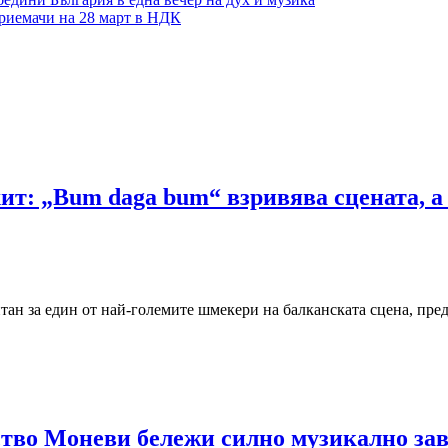
приемачи на 28 март в НДК
т: „Bum daga bum“ взривява сцената, а 
ан за един от най-големите шмекери на балканската сцена, пред
йство Моневи бележи силно музикално з