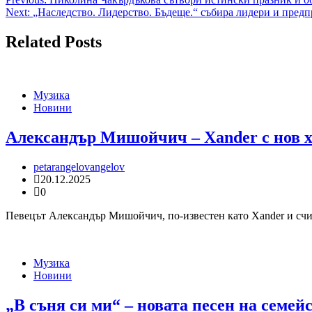
Навигация
Next:
„Наследство. Лидерство. Бъдеще.“ събира лидери и пред
Related Posts
Музика
Новини
Александър Мишойчич – Xander с нов хи
petarangelovangelov
20.12.2025
0
Певецът Александър Мишойчич, по-известен като Xander и счит
Музика
Новини
„В съня си ми“ – новата песен на семе