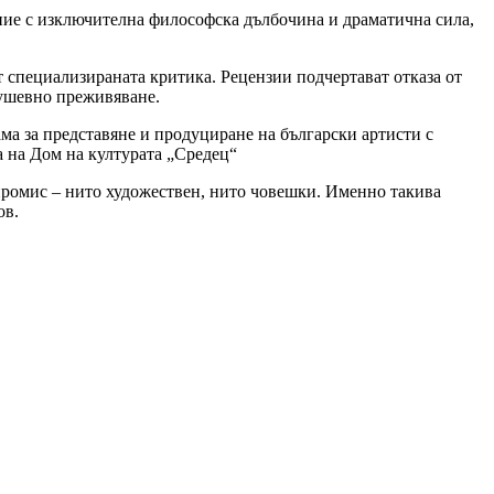
ение с изключителна философска дълбочина и драматична сила,
 специализираната критика. Рецензии подчертават отказа от
душевно преживяване.
ма за представяне и продуциране на български артисти с
а на Дом на културата „Средец“
мпромис – нито художествен, нито човешки. Именно такива
ов.