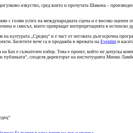
цигулково изкуство, сред които и прочутата Шакона – произвед
н с голям успех на международната сцена и е високо оценен от
бочина и смисъл, които превръщат интерпретацията в истинско 
на културата „Средец“ и е част от неговата дългосрочна програ
екти. Билетите вече са в продажба в мрежата на
Eventim
и касат
 на Бах е съзнателен избор. Това е проект, който не допуска ко
 и публиката“, споделя директорът на институцията Минко Ламб
едец“
едини България в една вечер на дух и музика