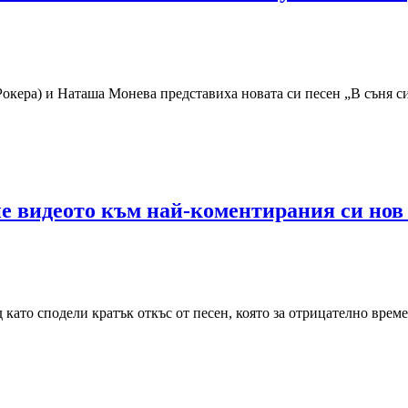
ера) и Наташа Монева представиха новата си песен „В съня си м
не видеото към най-коментирания си нов
като сподели кратък откъс от песен, която за отрицателно врем