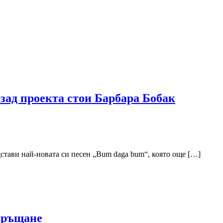
зад проекта стои Барбара Бобак
стави най-новата си песен „Bum daga bum“, която още […]
авръщане