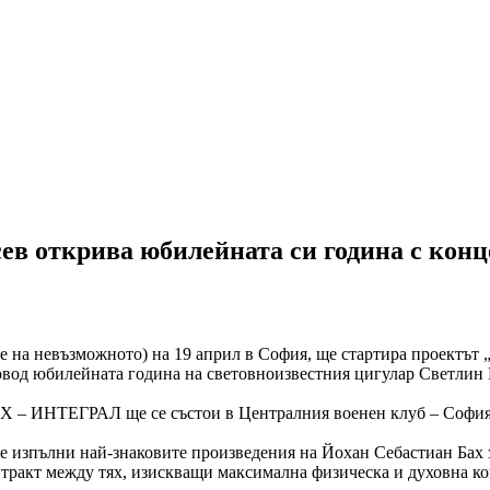
ев открива юбилейната си година с кон
иците на невъзможното) на 19 април в София, ще стартира проектъ
овод юбилейната година на световноизвестния цигулар Светлин 
– БАХ – ИНТЕГРАЛ ще се състои в Централния военен клуб – София
 изпълни най-знаковите произведения на Йохан Себастиан Бах з
нтракт между тях, изискващи максимална физическа и духовна кон