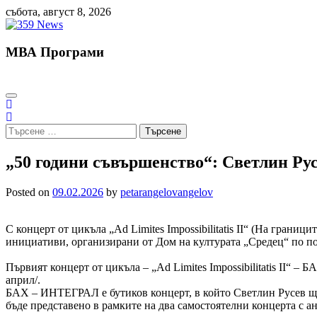
Skip
събота, август 8, 2026
to
content
МВА Програми
Търсене
за:
„50 години съвършенство“: Светлин Рус
Posted on
09.02.2026
by
petarangelovangelov
С концерт от цикъла „Ad Limites Impossibilitatis II“ (На гран
инициативи, организирани от Дом на културата „Средец“ по п
Първият концерт от цикъла – „Ad Limites Impossibilitatis II“ 
април/.
БАХ – ИНТЕГРАЛ е бутиков концерт, в който Светлин Русев ще
бъде представено в рамките на два самостоятелни концерта с а