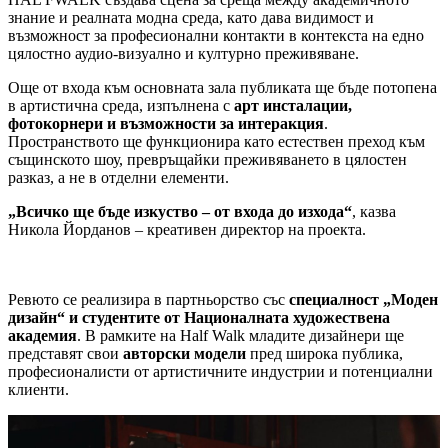
знание и реалната модна среда, като дава видимост и
възможност за професионални контакти в контекста на едно
цялостно аудио-визуално и културно преживяване.
Още от входа към основната зала публиката ще бъде потопена
в артистична среда, изпълнена с
арт инсталации,
фотокорнери и възможности за интеракция
.
Пространството ще функционира като естествен преход към
същинското шоу, превръщайки преживяването в цялостен
разказ, а не в отделни елементи.
„Всичко ще бъде изкуство – от входа до изхода“
, казва
Никола Йорданов – креативен директор на проекта.
Ревюто се реализира в партньорство със
специалност „Моден
дизайн“ и студентите от Националната художествена
академия
. В рамките на Half Walk младите дизайнери ще
представят свои
авторски модели
пред широка публика,
професионалисти от артистичните индустрии и потенциални
клиенти.