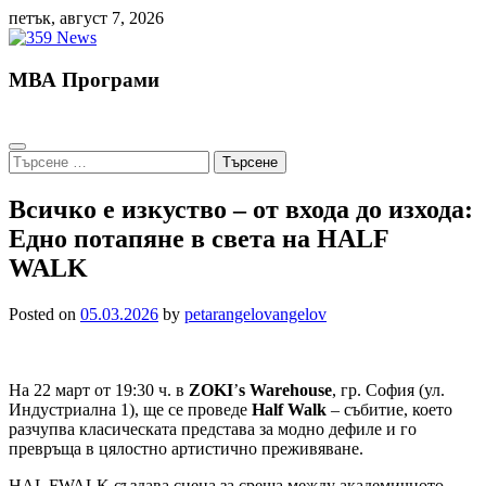
Skip
петък, август 7, 2026
to
content
МВА Програми
Търсене
за:
Всичко е изкуство – от входа до изхода:
Едно потапяне в света на HALF
WALK
Posted on
05.03.2026
by
petarangelovangelov
На 22 март от 19:30 ч. в
ZOKI
’
s Warehouse
, гр. София (ул.
Индустриална 1), ще се проведе
Half Walk
– събитие, което
разчупва класическата представа за модно дефиле и го
превръща в цялостно артистично преживяване.
HAL FWALK създава сцена за среща между академичното