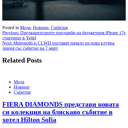
Posted in
Мода
,
Новини
,
Събития
Навигация
Previous:
Предварителните продажби на бюджетния iPhone 17e
стартират в Yettel
Next:
Metropolis и CLWD поставят начало на нова клубна
линия със събитие на 7 март
Related Posts
Мода
Новини
Събития
FIERA DIAMONDS представи новата
си колекция на бляскаво събитие в
хотел Hilton Sofia