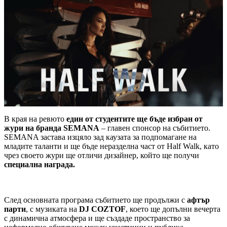
В края на ревюто
един от студентите ще бъде избран от
жури на бранда SEMANA
– главен спонсор на събитието.
SEMANA застава изцяло зад каузата за подпомагане на
младите таланти и ще бъде неразделна част от Half Walk, като
чрез своето жури ще отличи дизайнер, който ще получи
специална награда.
След основната програма събитието ще продължи с
афтър
парти
, с музиката на
DJ COZTOF
, което ще допълни вечерта
с динамична атмосфера и ще създаде пространство за