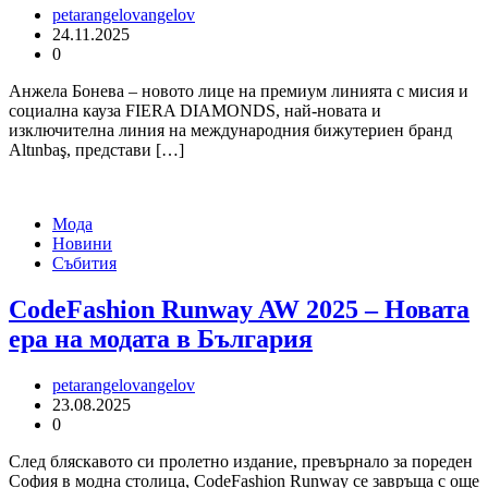
petarangelovangelov
24.11.2025
0
Анжела Бонева – новото лице на премиум линията с мисия и
социална кауза FIERA DIAMONDS, най-новата и
изключителна линия на международния бижутериен бранд
Altınbaş, представи […]
Мода
Новини
Събития
CodeFashion Runway AW 2025 – Новата
ера на модата в България
petarangelovangelov
23.08.2025
0
След бляскавото си пролетно издание, превърнало за пореден
София в модна столица, CodeFashion Runway се завръща с още