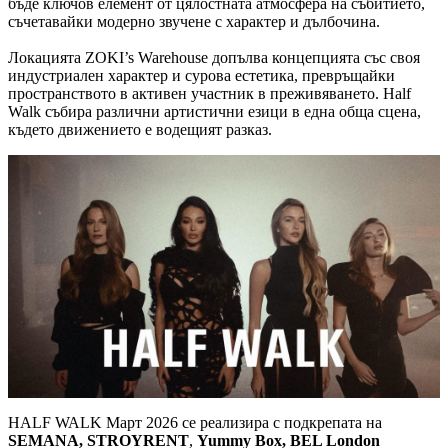
бъде ключов елемент от цялостната атмосфера на събитието,
съчетавайки модерно звучене с характер и дълбочина.
Локацията ZOKI’s Warehouse допълва концепцията със своя
индустриален характер и сурова естетика, превръщайки
пространството в активен участник в преживяването. Half
Walk събира различни артистични езици в една обща сцена,
където движението е водещият разказ.
HALF WALK Март 2026 се реализира с подкрепата на
SEMANA,
STROYRENT
,
Yummy Box, BEL London