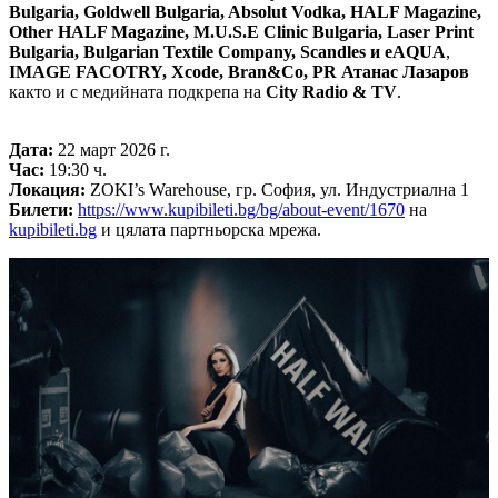
Bulgaria, Goldwell Bulgaria, Absolut Vodka, HALF Magazine,
Other HALF Magazine, M.U.S.E Clinic Bulgaria, Laser Print
Bulgaria, Bulgarian Textile Company, Scandles
и eAQUA
,
IMAGE FACOTRY, Xcode, Bran&Co, PR Атанас Лазаров
както и с медийната подкрепа на
City Radio & TV
.
Дата
:
22 март 2026 г.
Час:
19:30 ч.
Локация:
ZOKI’s Warehouse, гр. София, ул. Индустриална 1
Билети:
https://www.kupibileti.bg/bg/about-event/1670
на
kupibileti.bg
и цялата партньорска мрежа.