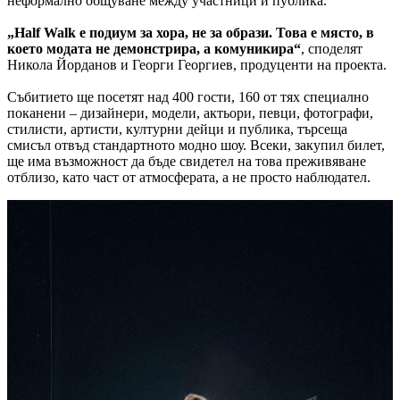
неформално общуване между участници и публика.
„Half Walk е подиум за хора, не за образи. Това е място,
в
което модата не демонстрира
, а комуникира“
, споделят
Никола Йорданов и Георги Георгиев, продуценти на проекта.
Събитието ще посетят над 400 гости, 160 от тях специално
поканени – дизайнери, модели, актьори, певци, фотографи,
стилисти, артисти, културни дейци и публика, търсеща
смисъл отвъд стандартното модно шоу. Всеки, закупил билет,
ще има възможност да бъде свидетел на това преживяване
отблизо, като част от атмосферата, а не просто наблюдател.