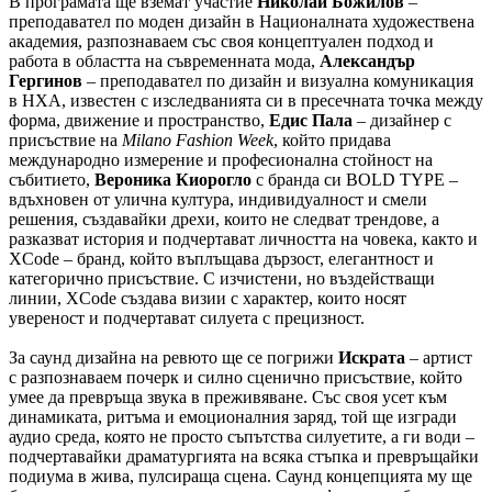
В програмата ще вземат участие
Николай Божилов
–
преподавател по моден дизайн в Националната художествена
академия, разпознаваем със своя концептуален подход и
работа в областта на съвременната мода,
Александър
Гергинов
– преподавател по дизайн и визуална комуникация
в НХА, известен с изследванията си в пресечната точка между
форма, движение и пространство,
Едис Пала
– дизайнер с
присъствие на
Milano Fashion Week
, който придава
международно измерение и професионална стойност на
събитието,
Вероника Киорогло
с бранда си BOLD TYPE –
вдъхновен от улична култура, индивидуалност и смели
решения, създавайки дрехи, които не следват трендове, а
разказват история и подчертават личността на човека, както и
XCode – бранд, който въплъщава дързост, елегантност и
категорично присъствие. С изчистени, но въздействащи
линии, XCode създава визии с характер, които носят
увереност и подчертават силуета с прецизност.
За саунд дизайна на ревюто ще се погрижи
Искрата
– артист
с разпознаваем почерк и силно сценично присъствие, който
умее да превръща звука в преживяване. Със своя усет към
динамиката, ритъма и емоционалния заряд, той ще изгради
аудио среда, която не просто съпътства силуетите, а ги води –
подчертавайки драматургията на всяка стъпка и превръщайки
подиума в жива, пулсираща сцена. Саунд концепцията му ще