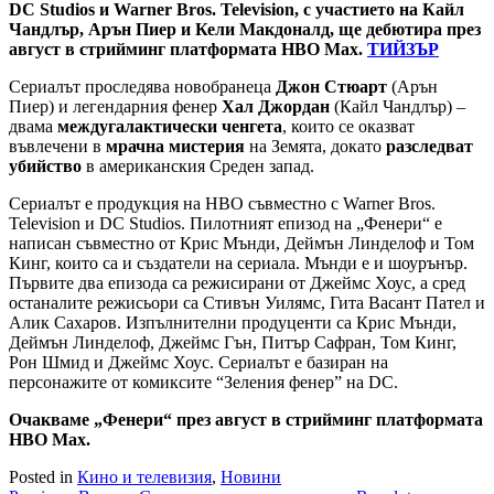
DC Studios и Warner Bros. Television, с участието на Кайл
Чандлър, Арън Пиер и Кели Макдоналд, ще дебютира през
август в стрийминг платформата HBO Max.
ТИЙЗЪР
Сериалът проследява новобранеца
Джон Стюарт
(Арън
Пиер) и легендарния фенер
Хал Джордан
(Кайл Чандлър) –
двама
междугалактически ченгета
, които се оказват
въвлечени в
мрачна мистерия
на Земята, докато
разследват
убийство
в американския Среден запад.
Сериалът е продукция на HBO съвместно с Warner Bros.
Television и DC Studios. Пилотният епизод на „Фенери“ е
написан съвместно от Крис Мънди, Деймън Линделоф и Том
Кинг, които са и създатели на сериала. Мънди е и шоурънър.
Първите два епизода са режисирани от Джеймс Хоус, а сред
останалите режисьори са Стивън Уилямс, Гита Васант Пател и
Алик Сахаров. Изпълнителни продуценти са Крис Мънди,
Деймън Линделоф, Джеймс Гън, Питър Сафран, Том Кинг,
Рон Шмид и Джеймс Хоус. Сериалът е базиран на
персонажите от комиксите “Зеления фенер” на DC.
Очакваме „Фенери“ през август в стрийминг платформата
HBO Max.
Posted in
Кино и телевизия
,
Новини