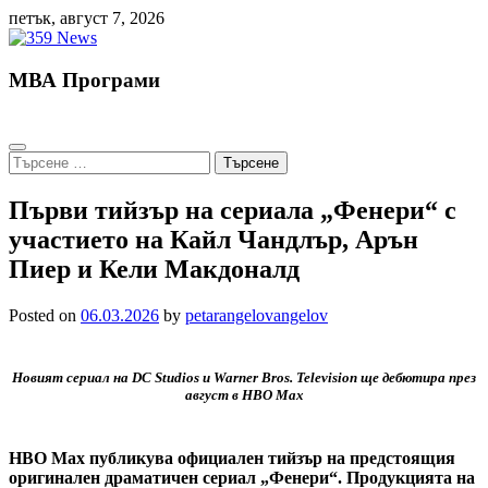
Skip
петък, август 7, 2026
to
content
МВА Програми
Търсене
за:
Първи тийзър на сериала „Фенери“ с
участието на Кайл Чандлър, Арън
Пиер и Кели Макдоналд
Posted on
06.03.2026
by
petarangelovangelov
Новият сериал на DC Studios и Warner Bros. Television ще дебютира през
август в HBO Max
HBO Max публикува официален тийзър на предстоящия
оригинален драматичен сериал „Фенери“. Продукцията на