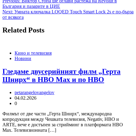
Навигация
Previous:
Виктор Стопа ще оглави растежа на Revolut в
България и пазарите в ЦИЕ
Next:
Умната ключалка LOQED Touch Smart Lock 2s е по-бърза
от всякога
Related Posts
Кино и телевизия
Новини
Гледаме двусерийният филм „Герта
Шнирх“ в HBO Max и по HBO
petarangelovangelov
04.02.2026
0
Филмът от две части „Герта Шнирх“, международна
копродукция между Чешката телевизия, Negativ, HBO и
ARTE, вече е достъпен за стрийминг в платформата HBO
Max. Телевизионната […]