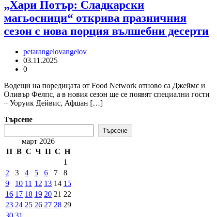
„Хари Потър: Сладкарски
магьосници“ открива празничния
сезон с нова порция вълшебни десерти
petarangelovangelov
03.11.2025
0
Водещи на поредицата от Food Network отново са Джеймс и
Оливър Фелпс, а в новия сезон ще се появят специални гости
– Уоруик Дейвис, Афшан […]
Търсене
Търсене
март 2026
П
В
С
Ч
П
С
Н
1
2
3
4
5
6
7
8
9
10
11
12
13
14
15
16
17
18
19
20
21
22
23
24
25
26
27
28
29
30
31