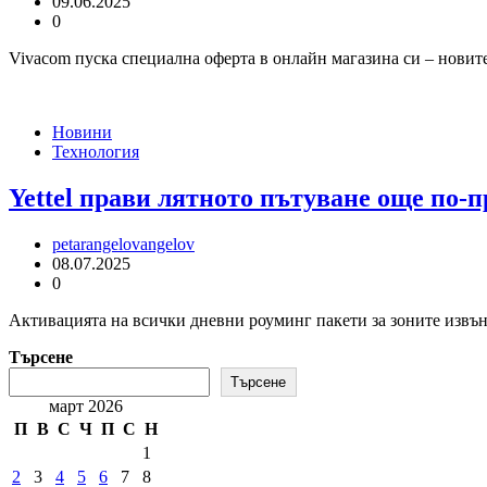
09.06.2025
0
Vivacom пуска специална оферта в онлайн магазина си – новите
Новини
Технология
Yettel прави лятното пътуване още по-
petarangelovangelov
08.07.2025
0
Активацията на всички дневни роуминг пакети за зоните извън 
Търсене
Търсене
март 2026
П
В
С
Ч
П
С
Н
1
2
3
4
5
6
7
8