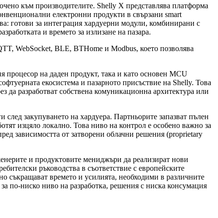
сочено към производителите. Shelly X представлява платформа
 конвенционални електронни продукти в свързани smart
ива: готови за интеграция хардуерни модули, комбинирани с
азработката и времето за излизане на пазара.
QTT, WebSocket, BLE, BTHome и Modbus, което позволява
ия процесор на даден продукт, така и като основен MCU
софтуерната екосистема и пазарното присъствие на Shelly. Това
без да разработват собствена комуникационна архитектура или
 след закупуването на хардуера. Партньорите запазват пълен
ботят изцяло локално. Това ниво на контрол е особено важно за
ред зависимостта от затворени облачни решения (proprietary
инженерите и продуктовите мениджъри да реализират нови
требителски ръководства в съответствие с европейските
лно съкращават времето и усилията, необходими в различните
за по-ниско ниво на разработка, решения с ниска консумация