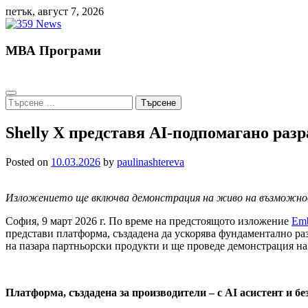
Skip
петък, август 7, 2026
to
content
МВА Програми
Търсене
за:
Shelly X представя AI-подпомагано раз
Posted on
10.03.2026
by
paulinashtereva
Изложението ще включва демонстрация на живо на възможно
София, 9 март 2026 г. По време на предстоящото изложение
Emb
представи платформа, създадена да ускорява фундаментално раз
на пазара партньорски продукти и ще проведе демонстрация на ж
Платформа, създадена за производители – с AI асистент и без