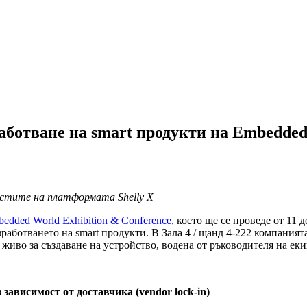
работване на smart продукти на Embedded
стите на платформата Shelly X
edded World Exhibition & Conference
, което ще се проведе от 11 
работването на smart продукти. В Зала 4 / щанд 4-222 компания
иво за създаване на устройство, водена от ръководителя на екип
 зависимост от доставчика (vendor lock-in)