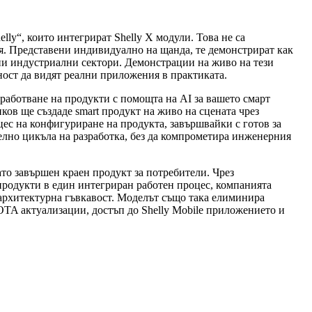
ly“, които интегрират Shelly X модули. Това не са
я. Представени индивидуално на щанда, те демонстрират как
ни индустриални сектори. Демонстрации на живо на тези
ност да видят реални приложения в практиката.
азработване на продукти с помощта на AI за вашето смарт
енков ще създаде smart продукт на живо на сцената чрез
цес на конфигуриране на продукта, завършвайки с готов за
елно цикъла на разработка, без да компрометира инженерния
ато завършен краен продукт за потребители. Чрез
продукти в един интегриран работен процес, компанията
 архитектурна гъвкавост. Моделът също така елиминира
OTA актуализации, достъп до Shelly Mobile приложението и