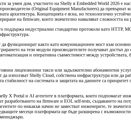
ти за умен дом, участието на Shelly в Embedded World 2026 е на
производители (Original Equipment Manufacturers) да превърнат
хната архитектура. Концепцията е ясна, но технологично устойч
риране на firmware, които значително намаляват сложността на р
ато поддържа индустриални стандартни протоколи като HTTP, M
нфраструктура.
ат да функционират както като комуникационен мост към основн
тегрирането на тези модули производителите получават достъп до 
 автоматизация и оперативна съвместимост между устройствата, 
тоянни лицензионни такси или задължителни абонаментни услуги
 да използват Shelly Cloud, собствена инфраструктура или да ра
 стабилност на системата и защитата на данните са приоритет п
helly X Portal и AI агентите в платформата, които подпомагат 
 разработването на firmware и EOL self-tests, създаването на по
агентите по никакъв начин не заместват инженерите, те значите
ледващите месеци платформата ще бъде разширена с възможности 
 мениджъри.