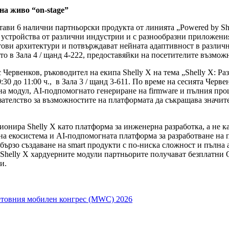
на живо “on-stage”
ави 6 налични партньорски продукта от линията „Powered by Shel
 устройства от различни индустрии и с разнообразни приложени
тови архитектури и потвърждават нейната адаптивност в различ
о в Зала 4 / щанд 4-222, предоставяйки на посетителите възмож
 Червенков, ръководител на екипа Shelly X на тема „Shelly X: Р
:30 до 11:00 ч., в Зала 3 / щанд 3-611. По време на сесията Черв
на модул, AI-подпомогнато генериране на firmware и пълния про
азателство за възможностите на платформата да съкращава значит
ионира Shelly X като платформа за инженерна разработка, а не к
на екосистема и AI-подпомогната платформа за разработване на 
бързо създаване на smart продукти с по-ниска сложност и пълна
 Shelly X хардуерните модули партньорите получават безплатни 
и.
ветовния мобилен конгрес (MWC) 2026