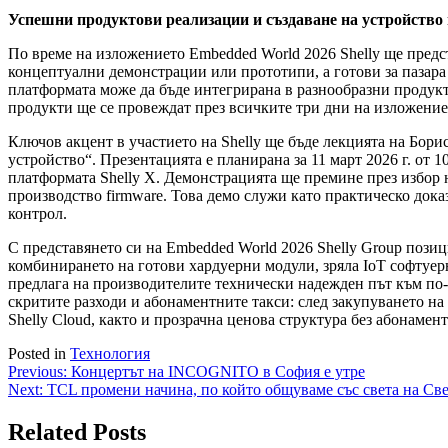
Успешни продуктови реализации и създаване на устройство 
По време на изложението Embedded World 2026 Shelly ще предст
концептуални демонстрации или прототипи, а готови за пазара
платформата може да бъде интегрирана в разнообразни продук
продукти ще се провеждат през всичките три дни на изложениет
Ключов акцент в участието на Shelly ще бъде лекцията на Борис
устройство“. Презентацията е планирана за 11 март 2026 г. от 10
платформата Shelly X. Демонстрацията ще премине през избор 
производство firmware. Това демо служи като практическо док
контрол.
С представянето си на Embedded World 2026 Shelly Group позиц
комбинирането на готови хардуерни модули, зряла IoT софтуер
предлага на производителите технически надежден път към по-
скритите разходи и абонаментните такси: след закупуването на
Shelly Cloud, както и прозрачна ценова структура без абонамент
Posted in
Технология
Навигация
Previous:
Концертът на INCOGNITO в София е утре
Next:
TCL промени начина, по който общуваме със света на С
Related Posts