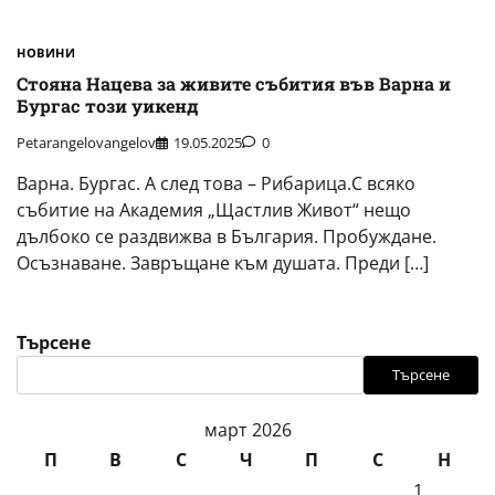
НОВИНИ
Стояна Нацева за живите събития във Варна и
Бургас този уикенд
Petarangelovangelov
19.05.2025
0
Варна. Бургас. А след това – Рибарица.С всяко
събитие на Академия „Щастлив Живот“ нещо
дълбоко се раздвижва в България. Пробуждане.
Осъзнаване. Завръщане към душата. Преди […]
Търсене
Търсене
март 2026
П
В
С
Ч
П
С
Н
1