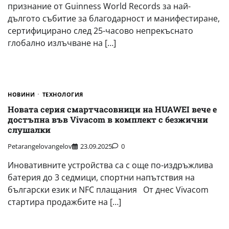
признание от Guinness World Records за най-
дългото събитие за благодарност и манифестиране,
сертифицирано след 25-часово непрекъснато
глобално излъчване на […]
НОВИНИ
ТЕХНОЛОГИЯ
Новата серия смартчасовници на HUAWEI вече е
достъпна във Vivacom в комплект с безжични
слушалки
Petarangelovangelov
23.09.2025
0
Иновативните устройства са с още по-издръжлива
батерия до 3 седмици, спортни напътствия на
български език и NFC плащания От днес Vivacom
стартира продажбите на […]