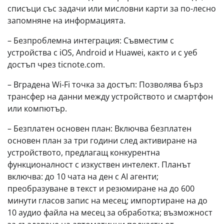
списъци със задачи или мисловни карти за по-лесно
запомняне на информацията.
– Безпроблемна интеграция: Съвместим с
устройства с iOS, Android и Huawei, както и с уеб
достъп чрез ticnote.com.
– Вградена Wi-Fi точка за достъп: Позволява бърз
трансфер на данни между устройството и смартфон
или компютър.
– Безплатен основен план: Включва безплатен
основен план за три години след активиране на
устройството, предлагащ конкурентна
функционалност с изкуствен интелект. Планът
включва: до 10 чата на ден с AI агенти;
преобразуване в текст и резюмиране на до 600
минути гласов запис на месец; импортиране на до
10 аудио файла на месец за обработка; възможност