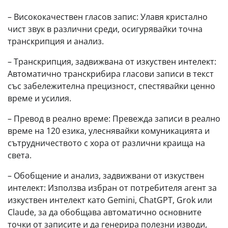
– Висококачествен гласов запис: Улавя кристално
чист звук в различни среди, осигурявайки точна
транскрипция и анализ.
– Транскрипция, задвижвана от изкуствен интелект:
Автоматично транскрибира гласови записи в текст
със забележителна прецизност, спестявайки ценно
време и усилия.
– Превод в реално време: Превежда записи в реално
време на 120 езика, улеснявайки комуникацията и
сътрудничеството с хора от различни краища на
света.
– Обобщение и анализ, задвижвани от изкуствен
интелект: Използва избран от потребителя агент за
изкуствен интелект като Gemini, ChatGPT, Grok или
Claude, за да обобщава автоматично основните
точки от записите и да генерира полезни изводи,