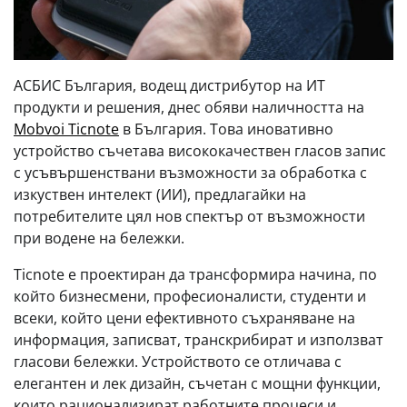
АСБИС България, водещ дистрибутор на ИТ
продукти и решения, днес обяви наличността на
Mobvoi Ticnote
в България. Това иновативно
устройство съчетава висококачествен гласов запис
с усъвършенствани възможности за обработка с
изкуствен интелект (ИИ), предлагайки на
потребителите цял нов спектър от възможности
при водене на бележки.
Ticnote е проектиран да трансформира начина, по
който бизнесмени, професионалисти, студенти и
всеки, който цени ефективното съхраняване на
информация, записват, транскрибират и използват
гласови бележки. Устройството се отличава с
елегантен и лек дизайн, съчетан с мощни функции,
които рационализират работните процеси и