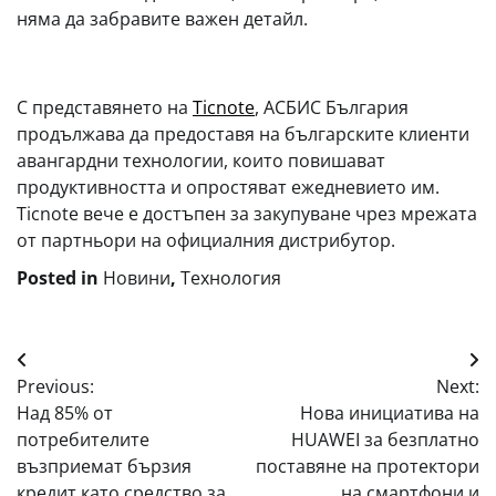
няма да забравите важен детайл.
С представянето на
Ticnote
, АСБИС България
продължава да предоставя на българските клиенти
авангардни технологии, които повишават
продуктивността и опростяват ежедневието им.
Ticnote вече е достъпен за закупуване чрез мрежата
от партньори на официалния дистрибутор.
Posted in
Новини
,
Технология
Навигация
Previous:
Next:
Над 85% от
Нова инициатива на
потребителите
HUAWEI за безплатно
възприемат бързия
поставяне на протектори
кредит като средство за
на смартфони и