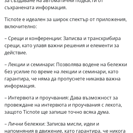
за създаване на автоматични подкасти от
съхранената информация.
Ticnote е идеален за широк спектър от приложения,
включително:
– Срещи и конференции: Записва и транскрибира
срещи, като улавя важни решения и елементи за
действие.
– Лекции и семинари: Позволява водене на бележки
без усилие по време на лекции и семинари, като
гарантира, че няма да пропуснете никаква важна
информация.
– Интервюта и проучвания: Дава възможност за
провеждане на интервюта и проучвания с лекота,
защото Ticnote ще запише точно всяка дума.
– Лични бележки: Записва мисли, идеи и
напомняния в движение, като гарантира, че никога