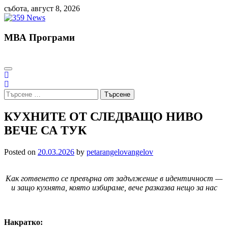
Skip
събота, август 8, 2026
to
content
МВА Програми
Търсене
за:
КУХНИТЕ ОТ СЛЕДВАЩО НИВО
ВЕЧЕ СА ТУК
Posted on
20.03.2026
by
petarangelovangelov
Как готвенето се превърна от задължение в идентичност —
и защо кухнята, която избираме, вече разказва нещо за нас
Накратко: