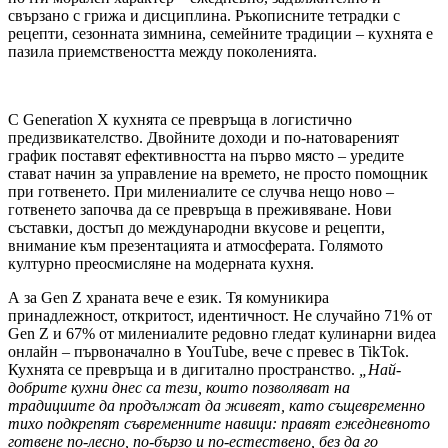
свързано с грижа и дисциплина. Ръкописните тетрадки с
рецепти, сезонната зимнина, семейните традиции – кухнята е
пазила приемствеността между поколенията.
С Generation X кухнята се превръща в логистично
предизвикателство. Двойните доходи и по-натовареният
график поставят ефективността на първо място – уредите
стават начин за управление на времето, не просто помощник
при готвенето. При милениалите се случва нещо ново –
готвенето започва да се превръща в преживяване. Нови
съставки, достъп до международни вкусове и рецепти,
внимание към презентацията и атмосферата. Голямото
културно преосмисляне на модерната кухня.
А за Gen Z храната вече е език. Тя комуникира
принадлежност, откритост, идентичност. Не случайно 71% от
Gen Z и 67% от милениалите редовно гледат кулинарни видеа
онлайн – първоначално в YouTube, вече с превес в TikTok.
Кухнята се превръща и в дигитално пространство.
„Най-
добрите кухни днес са тези, които позволяват на
традициите да продължат да живеят, като същевременно
тихо подкрепят съвременните навици: правят ежедневното
готвене по-лесно, по-бързо и по-естествено, без да го