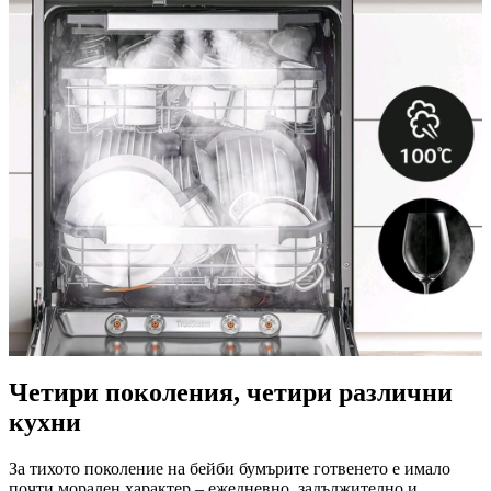
Четири поколения, четири различни
кухни
За тихото поколение на бейби бумърите готвенето е имало
почти морален характер – ежедневно, задължително и