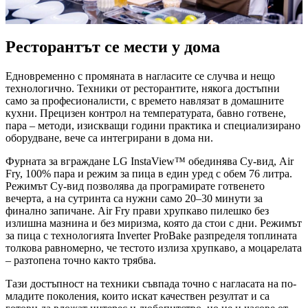
Ресторантът се мести у дома
Едновременно с промяната в нагласите се случва и нещо
технологично. Техники от ресторантите, някога достъпни
само за професионалисти, с времето навлязат в домашните
кухни. Прецизен контрол на температурата, бавно готвене,
пара – методи, изискващи години практика и специализирано
оборудване, вече са интегрирани в дома ни.
Фурната за вграждане LG InstaView™ обединява Су-вид, Air
Fry, 100% пара и режим за пица в един уред с обем 76 литра.
Режимът Су-вид позволява да програмирате готвенето
вечерта, а на сутринта са нужни само 20–30 минути за
финално запичане. Air Fry прави хрупкаво пилешко без
излишна мазнина и без миризма, която да стои с дни. Режимът
за пица с технологията Inverter ProBake разпределя топлината
толкова равномерно, че тестото излиза хрупкаво, а моцарелата
– разтопена точно както трябва.
Тази достъпност на техники съвпада точно с нагласата на по-
младите поколения, които искат качествен резултат и са