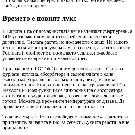
готови да вложат интерес и любопитство, но не и часове от
свободното си време.
Времето е новият лукс
В Европа 13% от домакинствата вече използват смарт уреди, а
14% управляват домашното потребление на енергия
дигитално. Числата растат, но по-важното е защо. Не защото
технологията е интригуваща сама по себе си, а защото работи.
Реалната й стойност е в по-малкото усилие, по-доброто
управление на време и по-малкото стрес.
Приложението LG ThinQ е пример точно за това. Свързва
фурната, котлона, абсорбатора и съдомиялната в една
екосистема, управлявана от разстояние, без да изисква
вниманието ни. Индукционният плот за вграждане на LG с
FlexZone и Boost функции се синхронизира с абсорбатора
автоматично. Фурната изпраща известие, когато ястието е
готово. Можете да промените температурата от дивана. Да
проверите дали сте изключили котлона от колата.
Това не е мързел. Това е освободено внимание – за детето, за
приятелите, за чашата вино, за себе си. Кухнята работи, а вие
присъствате.