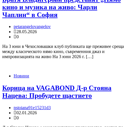
кино и музика на живо: Чарли
Чаплин“ в София
petarangelovangelov
28.05.2026
0
На 3 юни в Чехословашки клуб публиката ще преживее среща
между класическото нямо кино, съвременния джаз и
импровизацията на живо На 3 юни 2026 г. […]
Новини
Корица на VAGABOND Д-р Стояна
Нацева: Пробудете щастието
nstoiana91e15231d3
02.01.2026
0