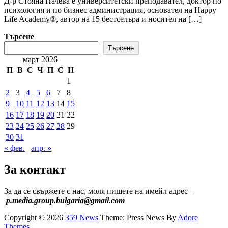
Д-р Стояна Начева е университетски преподавател, доктор по
психология и по бизнес администрация, основател на Happy
Life Academy®, автор на 15 бестселъра и носител на […]
Търсене
Търсене
март 2026
П
В
С
Ч
П
С
Н
1
2
3
4
5
6
7
8
9
10
11
12
13
14
15
16
17
18
19
20
21
22
23
24
25
26
27
28
29
30
31
« фев.
апр. »
За контакт
За да се свържете с нас, моля пишете на имейл адрес –
p.media.group.bulgaria@gmail.com
Copyright © 2026
359 News
Theme: Press News By
Adore
Themes
.