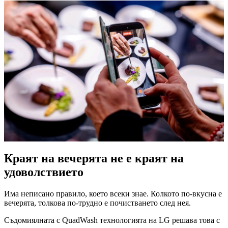
Краят на вечерята не е краят на
удоволствието
Има неписано правило, което всеки знае. Колкото по-вкусна е
вечерята, толкова по-трудно е почистването след нея.
Съдомиялната с QuadWash технологията на LG решава това с