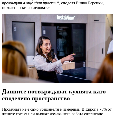
превръщат в още един проект.“
, споделя Eнико Берецки,
поколенчески изследовател.
Данните потвърждават кухнята като
споделено пространство
Промяната не е само усещане,тя е измерима. В Европа 78% от
жените готвят или вършат домакинска работа ежедневно,