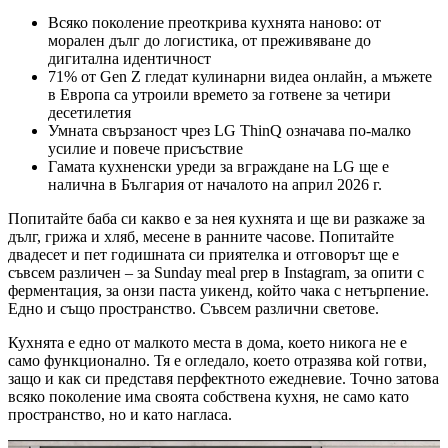
Всяко поколение преоткрива кухнята наново: от
морален дълг до логистика, от преживяване до
дигитална идентичност
71% от Gen Z гледат кулинарни видеа онлайн, а мъжете
в Европа са утроили времето за готвене за четири
десетилетия
Умната свързаност чрез LG ThinQ означава по-малко
усилие и повече присъствие
Гамата кухненски уреди за вграждане на LG ще е
налична в България от началото на април 2026 г.
Попитайте баба си какво е за нея кухнята и ще ви разкаже за
дълг, грижа и хляб, месене в ранните часове. Попитайте
двадесет и пет годишната си приятелка и отговорът ще е
съвсем различен – за Sunday meal prep в Instagram, за опити с
ферментация, за онзи паста уикенд, който чака с нетърпение.
Едно и също пространство. Съвсем различни светове.
Кухнята е едно от малкото места в дома, което никога не е
само функционално. Тя е огледало, което отразява кой готви,
защо и как си представя перфектното ежедневие. Точно затова
всяко поколение има своята собствена кухня, не само като
пространство, но и като нагласа.