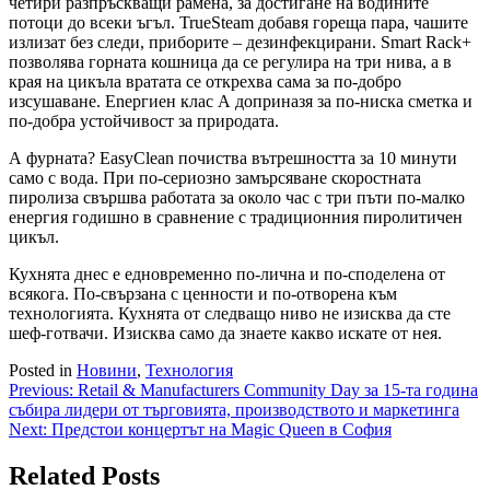
четири разпръскващи рамена, за достигане на водините
потоци до всеки ъгъл. TrueSteam добавя гореща пара, чашите
излизат без следи, приборите – дезинфекцирани. Smart Rack+
позволява горната кошница да се регулира на три нива, а в
края на цикъла вратата се открехва сама за по-добро
изсушаване. Enергиен клас А доприназя за по-ниска сметка и
по-добра устойчивост за природата.
А фурната? EasyClean почиства вътрешността за 10 минути
само с вода. При по-сериозно замърсяване скоростната
пиролиза свършва работата за около час с три пъти по-малко
енергия годишно в сравнение с традиционния пиролитичен
цикъл.
Кухнята днес е едновременно по-лична и по-споделена от
всякога. По-свързана с ценности и по-отворена към
технологията. Кухнята от следващо ниво не изисква да сте
шеф-готвачи. Изисква само да знаете какво искате от нея.
Posted in
Новини
,
Технология
Навигация
Previous:
Retail & Manufacturers Community Day за 15-та година
събира лидери от търговията, производството и маркетинга
Next:
Предстои концертът на Magic Queen в София
Related Posts