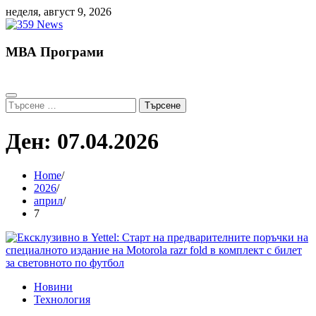
Skip
неделя, август 9, 2026
to
content
МВА Програми
Търсене
за:
Ден:
07.04.2026
Home
2026
април
7
Новини
Технология