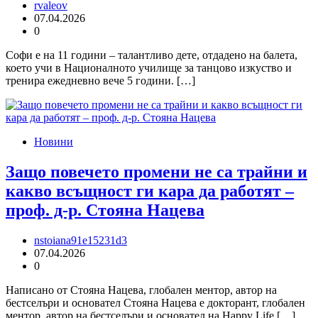
rvaleov
07.04.2026
0
Софи е на 11 години – талантливо дете, отдадено на балета,
което учи в Националното училище за танцово изкуство и
тренира ежедневно вече 5 години. […]
Новини
Защо повечето промени не са трайни и
какво всъщност ги кара да работят –
проф. д-р. Стояна Нацева
nstoiana91e15231d3
07.04.2026
0
Написано от Стояна Нацева, глобален ментор, автор на
бестселъри и основател Стояна Нацева е докторант, глобален
ментор, автор на бестселъри и основател на Happy Life […]