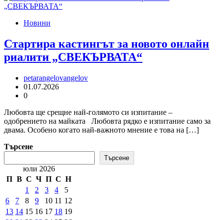
Новини
Стартира кастингът за новото онлайн
риалити „СВЕКЪРВАТА“
petarangelovangelov
01.07.2026
0
Любовта ще срещне най-голямото си изпитание –
одобрението на майката Любовта рядко е изпитание само за
двама. Особено когато най-важното мнение е това на […]
Търсене
Търсене
юли 2026
П
В
С
Ч
П
С
Н
1
2
3
4
5
6
7
8
9
10
11
12
13
14
15
16
17
18
19