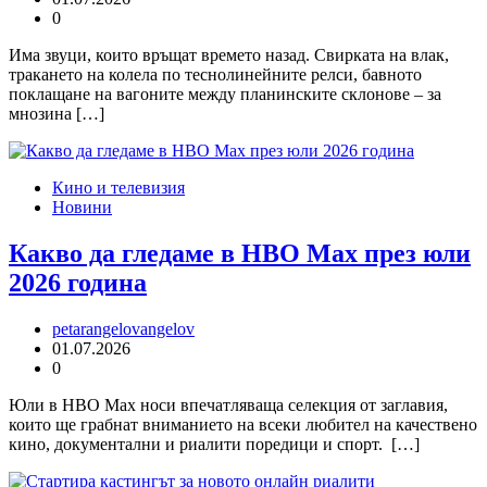
0
Има звуци, които връщат времето назад. Свирката на влак,
тракането на колела по теснолинейните релси, бавното
поклащане на вагоните между планинските склонове – за
мнозина […]
Кино и телевизия
Новини
Какво да гледаме в HBO Max през юли
2026 година
petarangelovangelov
01.07.2026
0
Юли в HBO Max носи впечатляваща селекция от заглавия,
които ще грабнат вниманието на всеки любител на качествено
кино, документални и риалити поредици и спорт. […]