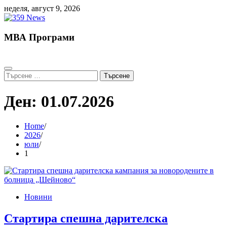
Skip
неделя, август 9, 2026
to
content
МВА Програми
Търсене
за:
Ден:
01.07.2026
Home
2026
юли
1
Новини
Стартира спешна дарителска