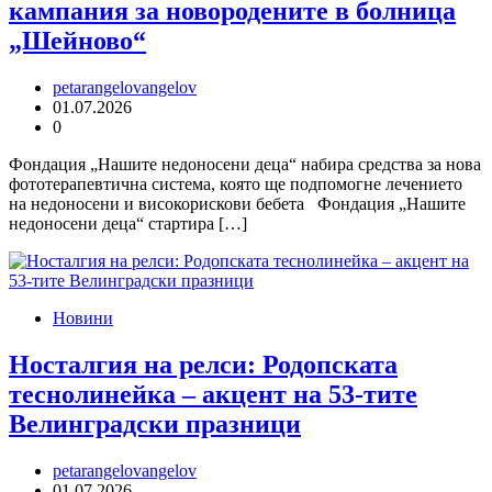
кампания за новородените в болница
„Шейново“
petarangelovangelov
01.07.2026
0
Фондация „Нашите недоносени деца“ набира средства за нова
фототерапевтична система, която ще подпомогне лечението
на недоносени и високорискови бебета Фондация „Нашите
недоносени деца“ стартира […]
Новини
Носталгия на релси: Родопската
теснолинейка – акцент на 53-тите
Велинградски празници
petarangelovangelov
01.07.2026