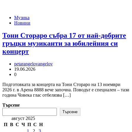
Музика
Новини
Тони Стораро събра 17 от най-добрите
гръцки музиканти за юбилейния си
концерт
petarangelovangelov
19.06.2026
0
Подготовката за концерта на Тони Стораро на 13 ноември
2026 г. в Арена 8888 вече започна. Поводът е специален – тази
година Човека глас отбелязва […]
Търсене
Търсене
август 2025
П
В
С
Ч
П
С
Н
1
2
3