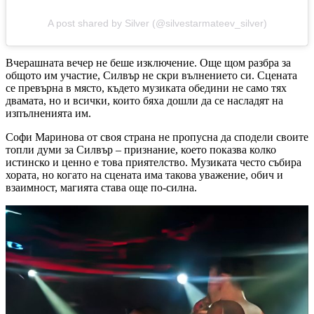
A post shared by Silver (@silvestarmateev_silver)
Вчерашната вечер не беше изключение. Още щом разбра за
общото им участие, Силвър не скри вълнението си. Сцената
се превърна в място, където музиката обедини не само тях
двамата, но и всички, които бяха дошли да се насладят на
изпълненията им.
Софи Маринова от своя страна не пропусна да сподели своите
топли думи за Силвър – признание, което показва колко
истинско и ценно е това приятелство. Музиката често събира
хората, но когато на сцената има такова уважение, обич и
взаимност, магията става още по-силна.