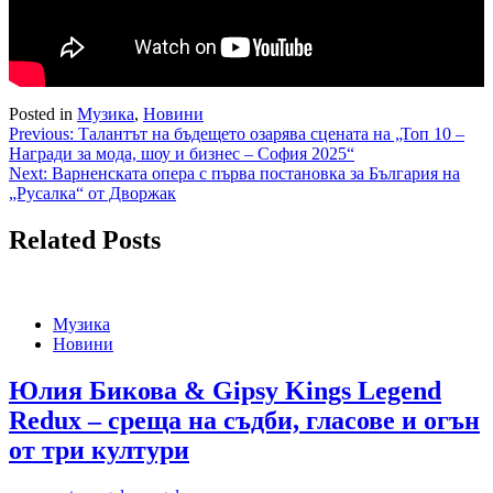
Posted in
Музика
,
Новини
Навигация
Previous:
Талантът на бъдещето озарява сцената на „Топ 10 –
Награди за мода, шоу и бизнес – София 2025“
Next:
Варненската опера с първа постановка за България на
„Русалка“ от Дворжак
Related Posts
Музика
Новини
Юлия Бикова & Gipsy Kings Legend
Redux – среща на съдби, гласове и огън
от три култури