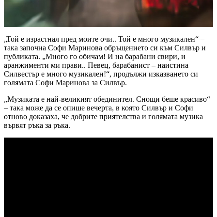
„Той е израстнал пред моите очи.. Той е много музикален“ –
така започна Софи Маринова обръщението си към Силвър и
публиката. „Много го обичам! И на барабани свири, и
аранжименти ми прави.. Певец, барабанист – наистина
Силвестър е много музикален!“, продължи изказването си
голямата Софи Маринова за Силвър.
„Музиката е най-великият обединител. Снощи беше красиво“
– така може да се опише вечерта, в която Силвър и Софи
отново доказаха, че добрите приятелства и голямата музика
вървят ръка за ръка.