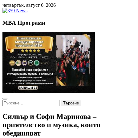
Skip
четвъртък, август 6, 2026
to
content
МВА Програми
Търсене
за:
Силвър и Софи Маринова –
приятелство и музика, които
обединяват