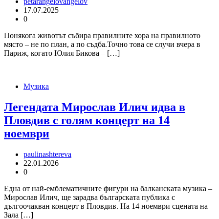
petarangelovangelov
17.07.2025
0
Понякога животът събира правилните хора на правилното
място – не по план, а по съдба.Точно това се случи вчера в
Париж, когато Юлия Бикова – […]
Музика
Легендата Мирослав Илич идва в
Пловдив с голям концерт на 14
ноември
paulinashtereva
22.01.2026
0
Една от най-емблематичните фигури на балканската музика –
Мирослав Илич, ще зарадва българската публика с
дългоочакван концерт в Пловдив. На 14 ноември сцената на
Зала […]