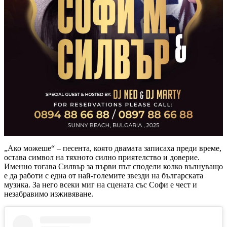
„Ако можеше“ – песента, която двамата записаха преди време,
остава символ на тяхното силно приятелство и доверие.
Именно тогава Силвър за първи път сподели колко вълнуващо
е да работи с една от най-големите звезди на българската
музика. За него всеки миг на сцената със Софи е чест и
незабравимо изживяване.