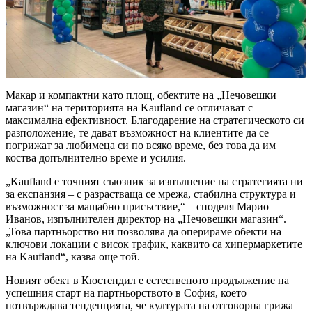
Макар и компактни като площ, обектите на „Нечовешки
магазин“ на територията на Kaufland се отличават с
максимална ефективност. Благодарение на стратегическото си
разположение, те дават възможност на клиентите да се
погрижат за любимеца си по всяко време, без това да им
коства допълнително време и усилия.
„Kaufland е точният съюзник за изпълнение на стратегията ни
за експанзия – с разрастваща се мрежа, стабилна структура и
възможност за мащабно присъствие,“ – споделя Марио
Иванов, изпълнителен директор на „Нечовешки магазин“.
„Това партньорство ни позволява да оперираме обекти на
ключови локации с висок трафик, каквито са хипермаркетите
на Kaufland“, казва още той.
Новият обект в Кюстендил е естественото продължение на
успешния старт на партньорството в София, което
потвърждава тенденцията, че културата на отговорна грижа