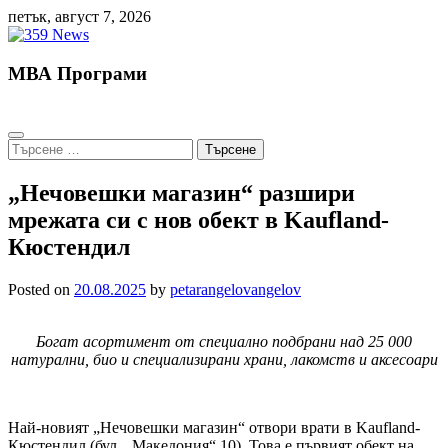
Skip
петък, август 7, 2026
to
content
МВА Програми
Търсене
за:
„Нечовешки магазин“ разшири
мрежата си с нов обект в Kaufland-
Кюстендил
Posted on
20.08.2025
by
petarangelovangelov
Богат асортимент от специално подбрани над 25 000
натурални, био и специализирани храни, лакомств и аксесоари
Най-новият „Нечовешки магазин“ отвори врати в Kaufland-
Кюстендил (бул. „Македония“ 10). Това е първият обект на