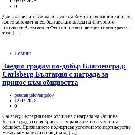
06.02.2026
0
Докато светът насочва поглед към Зимните олимпийски игри,
които започват днес, българската звезда на фигурното
пързаляне Александра Фейгин прави още една силна крачка –
този […]
Новини
Заедно градим по-добър Благоевград:
Carlsberg България с награда за
принос към общността
petarangelovangelov
12.03.2026
0
Carlsberg България беше отличена с награда на Община
Благоевград за своя принос към развитието на местната
общност. Признанието подчертава устойчивото партньорство
между компанията и общината, […]