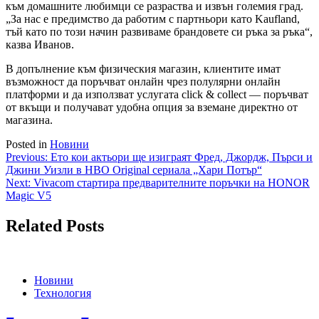
към домашните любимци се разраства и извън големия град.
„За нас е предимство да работим с партньори като Kaufland,
тъй като по този начин развиваме брандовете си ръка за ръка“,
казва Иванов.
В допълнение към физическия магазин, клиентите имат
възможност да поръчват онлайн чрез полулярни онлайн
платформи и да използват услугата click & collect — поръчват
от вкъщи и получават удобна опция за вземане директно от
магазина.
Posted in
Новини
Навигация
Previous:
Ето кои актьори ще изиграят Фред, Джордж, Пърси и
Джини Уизли в HBO Original сериала „Хари Потър“
Next:
Vivacom стартира предварителните поръчки на HONOR
Magic V5
Related Posts
Новини
Технология