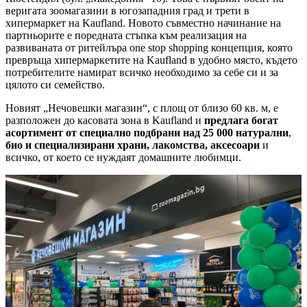
веригата зоомагазини в югозападния град и трети в
хипермаркет на Kaufland. Новото съвместно начинание на
партньорите е поредната стъпка към реализация на
развиваната от ритейлъра one stop shopping концепция, която
превръща хипермаркетите на Kaufland в удобно място, където
потребителите намират всичко необходимо за себе си и за
цялото си семейство.
Новият „Нечовешки магазин“, с площ от близо 60 кв. м, е
разположен до касовата зона в Kaufland и
предлага богат
асортимент от специално подбрани над 25 000 натурални
,
био и специализирани храни, лакомства, аксесоари
и
всичко, от което се нуждаят домашните любимци.