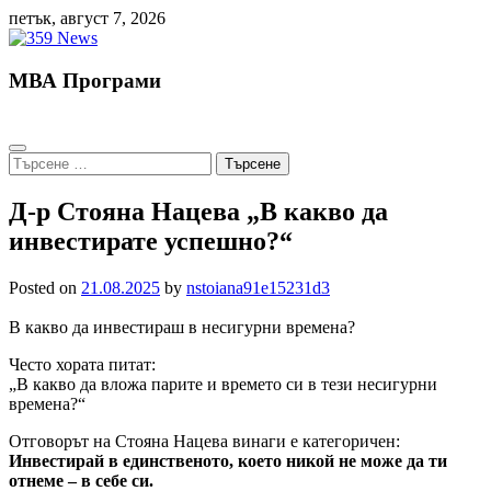
Skip
петък, август 7, 2026
to
content
МВА Програми
Търсене
за:
Д-р Стояна Нацева „В какво да
инвестирате успешно?“
Posted on
21.08.2025
by
nstoiana91e15231d3
В какво да инвестираш в несигурни времена?
Често хората питат:
„В какво да вложа парите и времето си в тези несигурни
времена?“
Отговорът на Стояна Нацева винаги е категоричен:
Инвестирай в единственото, което никой не може да ти
отнеме – в себе си.