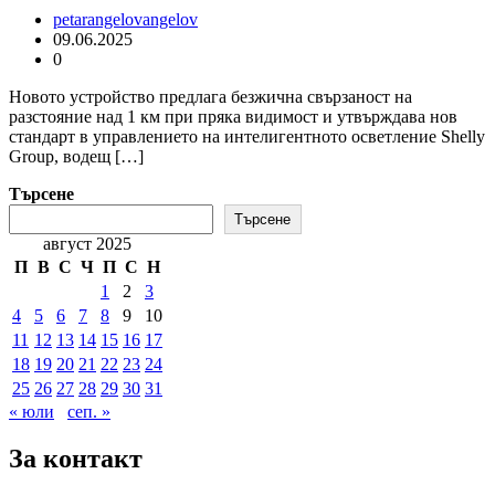
petarangelovangelov
09.06.2025
0
Новото устройство предлага безжична свързаност на
разстояние над 1 км при пряка видимост и утвърждава нов
стандарт в управлението на интелигентното осветление Shelly
Group, водещ […]
Търсене
Търсене
август 2025
П
В
С
Ч
П
С
Н
1
2
3
4
5
6
7
8
9
10
11
12
13
14
15
16
17
18
19
20
21
22
23
24
25
26
27
28
29
30
31
« юли
сеп. »
За контакт