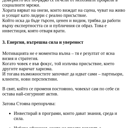
социалните мрежи.
Хората вярват на онези, които виждат на сцена, чуват на живо
и усещат като лидери с реално присъствие.
Който иска да бъде търсен, ценен и видим, трябва да работи
върху експертността си и публичния си образ. Това е
инвестиция, която отваря врати.
3. Енергия, вътрешна сила и увереност
Мотивацията не е моментна вълна – тя е резултат от ясна
визия и стратегия.
Когато човек е във фокус, той излъчва присъствие, което
другите наричат харизма.
И тогава възможностите започват да идват сами – партньори,
клиенти, нови перспективи.
В свят, който се променя постоянно, човекът сам по себе си
остава най-сигурният актив.
Затова Стояна препоръчва:
Инвестирай в програми, които дават знания, среда и
сила.