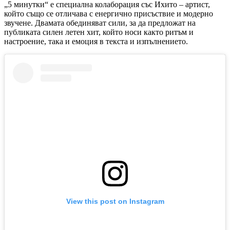
„5 минутки“ е специална колаборация със Ихито – артист,
който също се отличава с енергично присъствие и модерно
звучене. Двамата обединяват сили, за да предложат на
публиката силен летен хит, който носи както ритъм и
настроение, така и емоция в текста и изпълнението.
View this post on Instagram