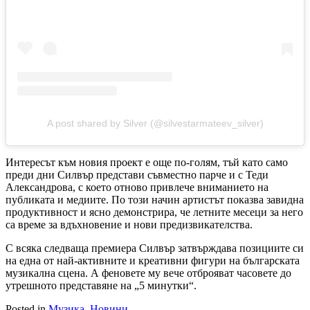
A post shared by Silver (@silvestarmateev_silver)
Интересът към новия проект е още по-голям, тъй като само
преди дни Силвър представи съвместно парче и с Теди
Александрова, с което отново привлече вниманието на
публиката и медиите. По този начин артистът показва завидна
продуктивност и ясно демонстрира, че летните месеци за него
са време за вдъхновение и нови предизвикателства.
С всяка следваща премиера Силвър затвърждава позициите си
на една от най-активните и креативни фигури на българската
музикална сцена. А феновете му вече отброяват часовете до
утрешното представяне на „5 минутки“.
Posted in
Музика
,
Новини