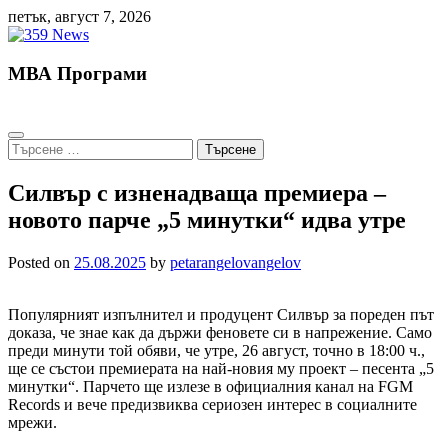
Skip
петък, август 7, 2026
to
content
МВА Програми
Търсене
за:
Силвър с изненадваща премиера –
новото парче „5 минутки“ идва утре
Posted on
25.08.2025
by
petarangelovangelov
Популярният изпълнител и продуцент Силвър за пореден път
доказа, че знае как да държи феновете си в напрежение. Само
преди минути той обяви, че утре, 26 август, точно в 18:00 ч.,
ще се състои премиерата на най-новия му проект – песента „5
минутки“. Парчето ще излезе в официалния канал на FGM
Records и вече предизвиква сериозен интерес в социалните
мрежи.