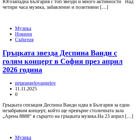
Югозападна България с топ звезди и много активности Над
четири часа музика, забавление и позитивни […]
Музика
Новини
Събития
Гръцката звезда Деспина Ванди с
голям концерт в София през април
2026 година
petarangelovangelov
11.11.2025
0
Гръцката сензация Деспина Ванди идва в България за един
незабравим концерт, който ще превърне столичната зала
„Арена 8888“ в сърцето на гръцката музика.На 23 април […]
Музика