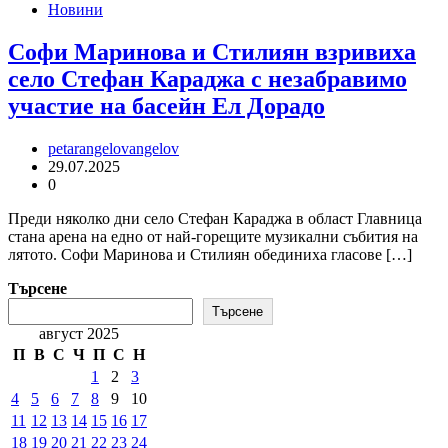
Новини
Софи Маринова и Стилиян взривиха
село Стефан Караджа с незабравимо
участие на басейн Ел Дорадо
petarangelovangelov
29.07.2025
0
Преди няколко дни село Стефан Караджа в област Главница
стана арена на едно от най-горещите музикални събития на
лятото. Софи Маринова и Стилиян обединиха гласове […]
Търсене
Търсене
август 2025
П
В
С
Ч
П
С
Н
1
2
3
4
5
6
7
8
9
10
11
12
13
14
15
16
17
18
19
20
21
22
23
24