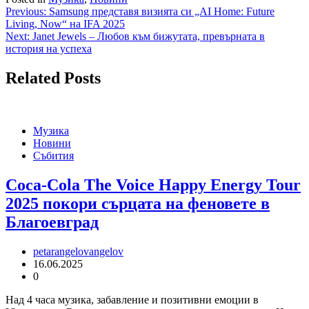
Навигация
Previous:
Samsung представя визията си „AI Home: Future
Living, Now“ на IFA 2025
Next:
Janet Jewels – Любов към бижутата, превърната в
история на успеха
Related Posts
Музика
Новини
Събития
Coca-Cola The Voice Happy Energy Tour
2025 покори сърцата на феновете в
Благоевград
petarangelovangelov
16.06.2025
0
Над 4 часа музика, забавление и позитивни емоции в