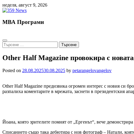
Skip
неделя, август 9, 2026
to
content
МВА Програми
Търсене
за:
Other Half Magazine провокира с новата
Posted on
28.08.2025
30.08.2025
by
petarangelovangelov
Other Half Magazine предизвика огромен интерес с новия си бр
разпалиха коментарите в мрежата, заснети в президентския апар
Йоана, която зрителите помнят от „Ергенът“, вече демонстрира
Списанието също така дебютира с нов фотограф – Натали, коят