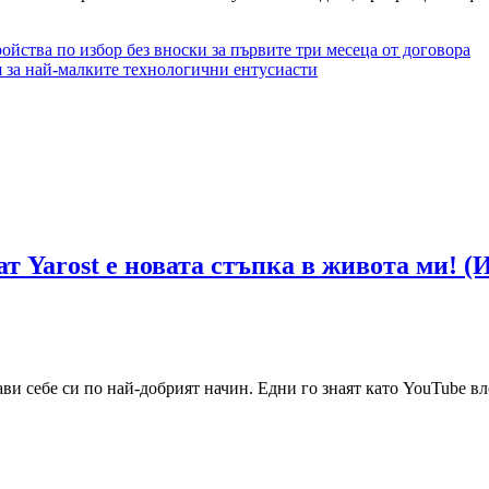
ройства по избор без вноски за първите три месеца от договора
я за най-малките технологични ентусиасти
ат Yarost е новата стъпка в живота ми
ви себе си по най-добрият начин. Едни го знаят като YouTube вл