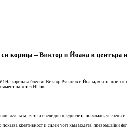
 си корица – Виктор и Йоана в центъра н
ой! На корицата блестят Виктор Русинов и Йоана, които позират 
тамент на хотел Hilton.
 нов вкус за мъжете и очевидно предпочита по-млади, уверени и
о показва креативност и силен усет към модата, превръщайки фо