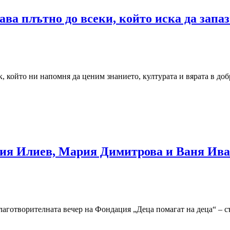
а плътно до всеки, който иска да запаз
к, който ни напомня да ценим знанието, културата и вярата в до
Илия Илиев, Мария Димитрова и Ваня Ив
 благотворителната вечер на Фондация „Деца помагат на деца“ – 