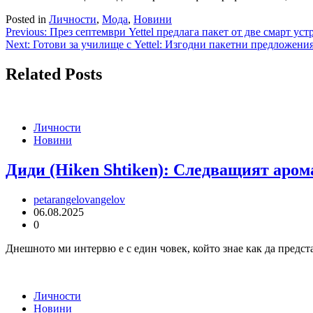
Posted in
Личности
,
Мода
,
Новини
Навигация
Previous:
През септември Yettel предлага пакет от две смарт уст
Next:
Готови за училище с Yettel: Изгодни пакетни предложени
Related Posts
Личности
Новини
Диди (Hiken Shtiken): Следващият аром
petarangelovangelov
06.08.2025
0
Днешното ми интервю е с един човек, който знае как да предста
Личности
Новини