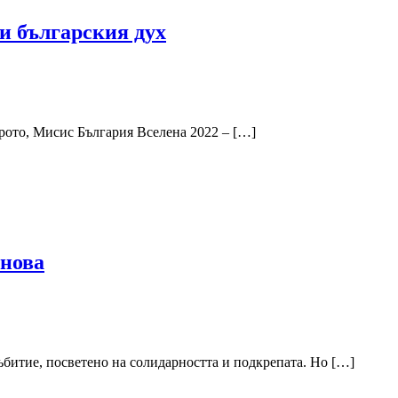
и българския дух
брото, Мисис България Вселена 2022 – […]
анова
събитие, посветено на солидарността и подкрепата. Но […]