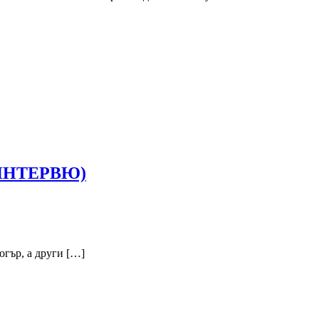
! (ИНТЕРВЮ)
огър, а други […]