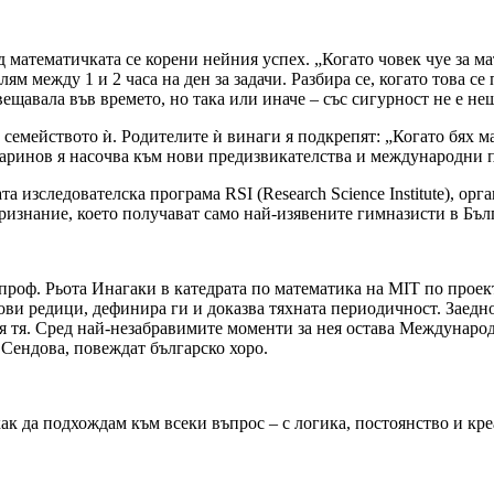
д математичката се корени нейния успех. „Когато човек чуе за м
м между 1 и 2 часа на ден за задачи. Разбира се, когато това се 
вещавала във времето, но така или иначе – със сигурност не е н
 семейството ѝ. Родителите ѝ винаги я подкрепят: „Когато бях ма
аринов я насочва към нови предизвикателства и международни 
та изследователска програма RSI (Research Science Institute), ор
изнание, което получават само най-изявените гимназисти в Бъл
проф. Рьота Инагаки в катедрата по математика на MIT по проек
лови редици, дефинира ги и доказва тяхната периодичност. Заедн
ля тя. Сред най-незабравимите моменти за нея остава Международ
 Сендова, повеждат българско хоро.
как да подхождам към всеки въпрос – с логика, постоянство и кр