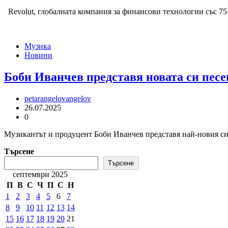
Revolut, глобалната компания за финансови технологии със 75
Музика
Новини
Боби Иванчев представя новата си пес
petarangelovangelov
26.07.2025
0
Музикантът и продуцент Боби Иванчев представя най-новия си 
Търсене
Търсене
септември 2025
П
В
С
Ч
П
С
Н
1
2
3
4
5
6
7
8
9
10
11
12
13
14
15
16
17
18
19
20
21