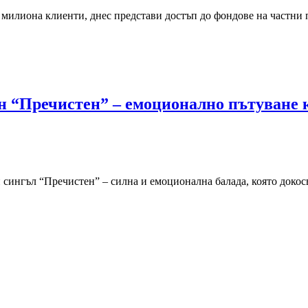
 милиона клиенти, днес представи достъп до фондове на частни 
ен “Пречистен” – емоционално пътуване 
сингъл “Пречистен” – силна и емоционална балада, която докосв