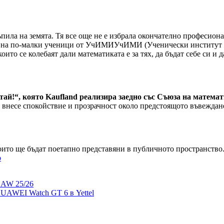
ла на земята. Тя все още не е избрала окончателно професионалн
 на по-малки ученици от УчИМИУчИМИ (Ученически институт по 
ито се колебаят дали математиката е за тях, да бъдат себе си и д
й!“, която Kaufland реализира заедно със Съюза на матема
 внесе спокойствие и прозрачност около предстоящото въвеждане
оито ще бъдат поетапно представяни в публичното пространство.
о
 AW 25/26
UAWEI Watch GT 6 в Yettel