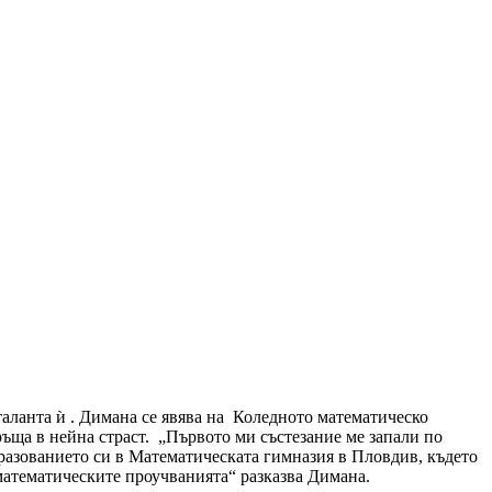
таланта ѝ . Димана се явява на Коледното математическо
ръща в нейна страст. „Първото ми състезание ме запали по
бразованието си в Математическата гимназия в Пловдив, където
 математическите проучванията“ разказва Димана.