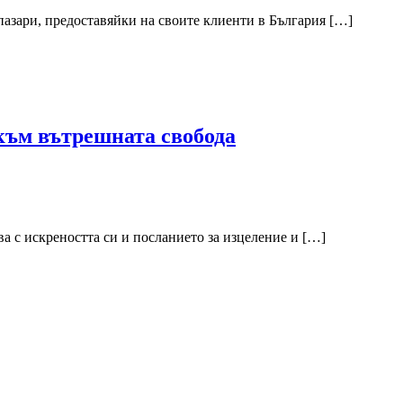
пазари, предоставяйки на своите клиенти в България […]
към вътрешната свобода
а с искреността си и посланието за изцеление и […]