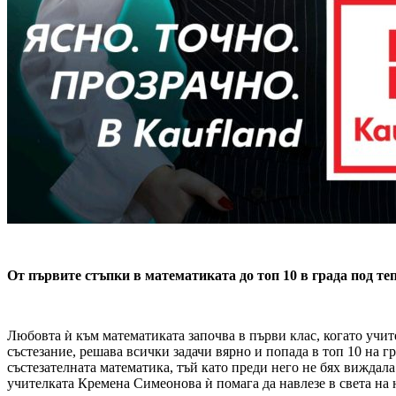
От първите стъпки в математиката до топ 10 в града под те
Любовта ѝ към математиката започва в първи клас, когато учи
състезание, решава всички задачи вярно и попада в топ 10 на г
състезателната математика, тъй като преди него не бях вижда
учителката Кремена Симеонова ѝ помага да навлезе в света на н