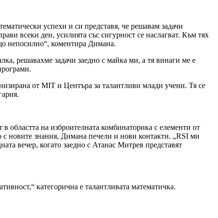
атематически успехи и си представя, че решавам задачи
прави всеки ден, усилията със сигурност се наслагват. Към тях
ещо непосилно“, коментира Димана.
лка, решавахме задачи заедно с майка ми, а тя винаги ме е
програми.
ганизирана от MIT и Центъра за талантливи млади учени. Тя се
гария.
т в областта на изброителната комбинаторика с елементи от
о с новите знания, Димана печели и нови контакти. „RSI ми
ната вечер, когато заедно с Атанас Митрев представят
еативност,“ категорична е талантливата математичка.