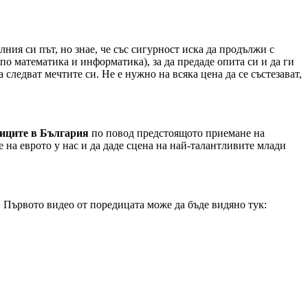
ия си път, но знае, че със сигурност иска да продължи с
математика и информатика), за да предаде опита си и да ги
а следват мечтите си. Не е нужно на всяка цена да се състезават,
тиците в България
по повод предстоящото приемане на
 на еврото у нас и да даде сцена на най-талантливите млади
 Първото видео от поредицата може да бъде видяно тук: