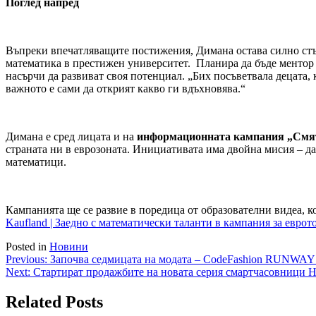
Поглед напред
Въпреки впечатляващите постижения, Димана остава силно стъпи
математика в престижен университет. Планира да бъде ментор
насърчи да развиват своя потенциал. „Бих посъветвала децата, ко
важното е сами да открият какво ги вдъхновява.“
Димана е сред лицата и на
информационната кампания „Смята
страната ни в еврозоната. Инициативата има двойна мисия – да
математици.
Кампанията ще се развие в поредица от образователни видеа, к
Kaufland | Заедно с математически таланти в кампания за еврот
Posted in
Новини
Навигация
Previous:
Започва седмицата на модата – CodeFashion RUNWAY
Next:
Стартират продажбите на новата серия смартчасовници H
Related Posts