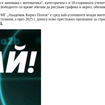
 се занимава с математика“, категорична е и 18-годишната учен
свободното си време обичам да рисувам графика и акрил, обичам 
МГ „Академик Кирил Попов“ е сред най-успешните млади математ
езания, a през 2025 г. донесе ново престижно признание за стр
Щ.