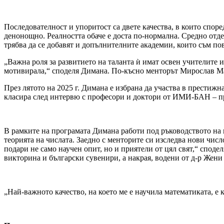
Последователност и упоритост са двете качества, в които споре
денонощно. Реалността обаче е доста по-нормална. Средно отделя
трябва да се добавят и допълнителните академии, които съм по
„Важна роля за развитието на таланта ѝ имат освен учителите и
мотивирала,“ споделя Димана. По-късно менторът Мирослав М
През лятото на 2025 г. Димана е избрана да участва в престижна
класира след интервю с професори и доктори от ИМИ-БАН – пр
В рамките на програмата Димана работи под ръководството на 
теорията на числата. Заедно с менторите си изследва нови чис
подари не само научен опит, но и приятели от цял свят,“ споде
викторина и български сувенири, а накрая, водени от д-р Жени
„Най-важното качество, на което ме е научила математиката, е 