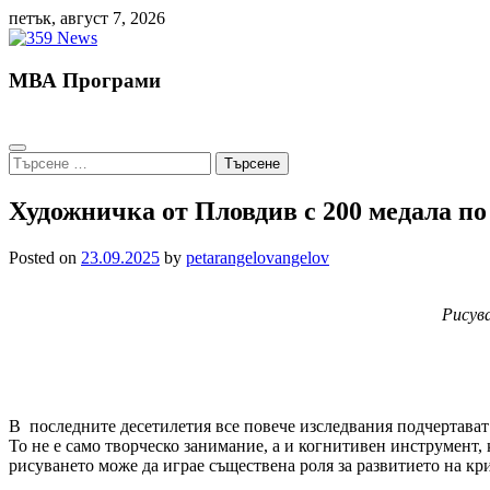
Skip
петък, август 7, 2026
to
content
МВА Програми
Търсене
за:
Художничка от Пловдив с 200 медала п
Posted on
23.09.2025
by
petarangelovangelov
Рисув
В последните десетилетия все повече изследвания подчертават 
То не е само творческо занимание, а и когнитивен инструмент,
рисуването може да играе съществена роля за развитието на кр