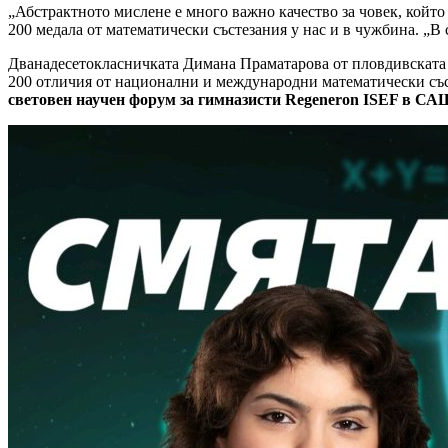
„Абстрактното мислене е много важно качество за човек, който
200 медала от математически състезания у нас и в чужбина. „В 
Дванадесетокласничката Димана Праматарова от пловдивската 
200 отличия от национални и международни математически съст
световен научен форум за гимназисти Regeneron ISEF в СА