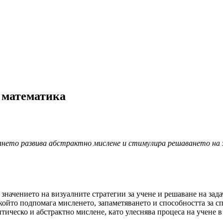
о математика
ането развива абстрактно мислене и стимулира решаването на 
значението на визуалните стратегии за учене и решаване на зад
 който подпомага мисленето, запаметяването и способността за 
итическо и абстрактно мислене, като улеснява процеса на учене 