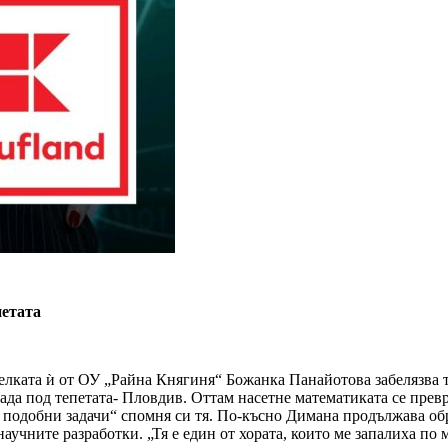
петата
телката ѝ от ОУ „Райна Княгиня“ Божанка Панайотова забелязва 
рада под тепетата- Пловдив. Оттам насетне математиката се прев
ла подобни задачи“ спомня си тя. По-късно Димана продължава о
аучните разработки. „Тя е един от хората, които ме запалиха по