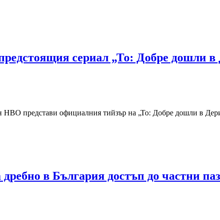
редстоящия сериал „То: Добре дошли в
 HBO представи официалния тийзър на „То: Добре дошли в Дери“,
а дребно в България достъп до частни п