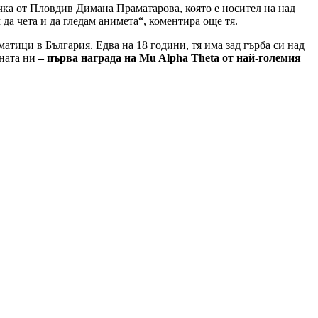
ичка от Пловдив Димана Праматарова, която е носител на над
да чета и да гледам анимета“, коментира още тя.
ици в България. Едва на 18 години, тя има зад гърба си над
аната ни
– първа награда на Mu Alpha Theta от най-големия