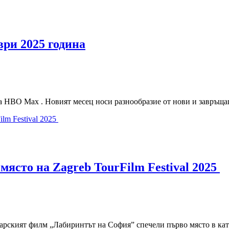
ври 2025 година
 HBO Max . Новият месец носи разнообразие от нови и завръща
ясто на Zagreb TourFilm Festival 2025
рският филм „Лабиринтът на София” спечели първо място в кате