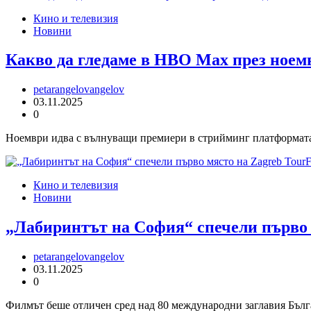
Кино и телевизия
Новини
Какво да гледаме в HBO Max през ноем
petarangelovangelov
03.11.2025
0
Ноември идва с вълнуващи премиери в стрийминг платформата
Кино и телевизия
Новини
„Лабиринтът на София“ спечели първо м
petarangelovangelov
03.11.2025
0
Филмът беше отличен сред над 80 международни заглавия Бълга