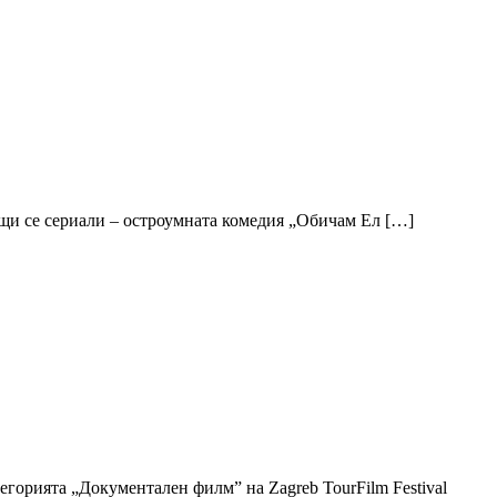
щи се сериали – остроумната комедия „Обичам Ел […]
горията „Документален филм” на Zagreb TourFilm Festival