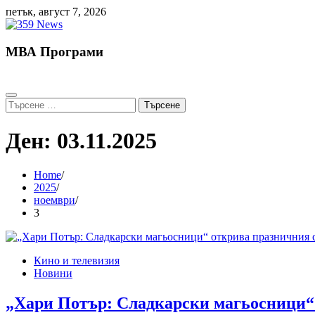
Skip
петък, август 7, 2026
to
content
МВА Програми
Търсене
за:
Ден:
03.11.2025
Home
2025
ноември
3
Кино и телевизия
Новини
„Хари Потър: Сладкарски магьосници“ 