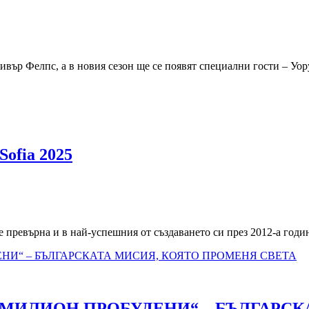
ивър Фелпс, а в новия сезон ще се появят специални гости – У
Sofia 2025
 превърна и в най-успешния от създаването си през 2012-а година
1 МИЛИОН ПРОБУДЕНИ“ – БЪЛГАРС