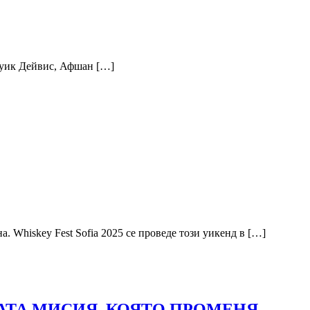
оруик Дейвис, Афшан […]
. Whiskey Fest Sofia 2025 се проведе този уикенд в […]
КАТА МИСИЯ, КОЯТО ПРОМЕНЯ