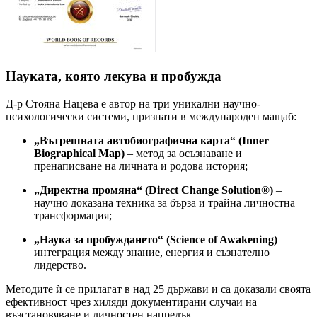
Науката, която лекува и пробужда
Д-р Стояна Нацева е автор на три уникални научно-
психологически системи, признати в международен мащаб:
„Вътрешната автобиографична карта“ (Inner
Biographical Map)
– метод за осъзнаване и
пренаписване на личната и родова история;
„Директна промяна“ (Direct Change Solution®)
–
научно доказана техника за бърза и трайна личностна
трансформация;
„Наука за пробуждането“ (Science of Awakening)
–
интеграция между знание, енергия и съзнателно
лидерство.
Методите ѝ се прилагат в над 25 държави и са доказали своята
ефективност чрез хиляди документирани случаи на
възстановяване и личностен напредък.