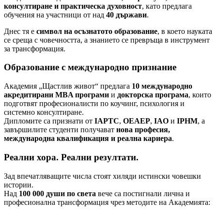
консултиране и практическа духовност
, като предлага
обучения на участници от над
40 държави
.
Днес тя е
символ на осъзнатото образование
, в което науката
се среща с човечността, а знанието се превръща в инструмент
за трансформация.
Образование с международно признание
Академия „Щастлив живот“ предлага
10 международно
акредитирани MBA програми
и
докторска програма
, които
подготвят професионалисти по коучинг, психология и
системно консултиране.
Дипломите са признати от
IAPTC
,
OEAEP
,
IAO
и
IPHM
, а
завършилите студенти получават
нова професия,
международна квалификация и реална кариера
.
Реални хора. Реални резултати.
Зад впечатляващите числа стоят хиляди истински човешки
истории.
Над
100 000 души по света
вече са постигнали лична и
професионална трансформация чрез методите на Академията: