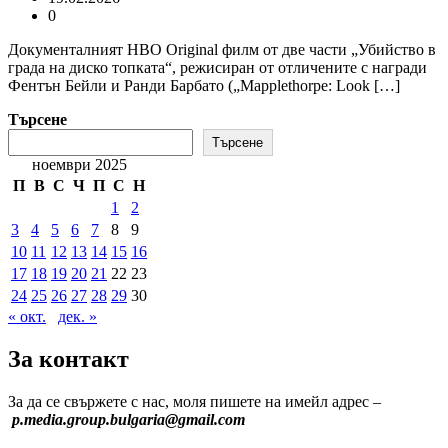
0
Документалният HBO Original филм от две части „Убийство в
града на диско топката“, режисиран от отличените с награди
Фентън Бейли и Ранди Барбато („Mapplethorpe: Look […]
Търсене
Търсене
ноември 2025
П
В
С
Ч
П
С
Н
1
2
3
4
5
6
7
8
9
10
11
12
13
14
15
16
17
18
19
20
21
22
23
24
25
26
27
28
29
30
« окт.
дек. »
За контакт
За да се свържете с нас, моля пишете на имейл адрес –
p.media.group.bulgaria@gmail.com