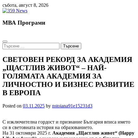
Skip
събота, август 8, 2026
to
content
МВА Програми
Търсене
за:
СВЕТОВЕН РЕКОРД ЗА АКАДЕМИЯ
„ЩАСТЛИВ ЖИВОТ“ – НАЙ-
ГОЛЯМАТА АКАДЕМИЯ ЗА
ЛИЧНОСТНО И БИЗНЕС РАЗВИТИЕ
В ЕВРОПА
Posted on
03.11.2025
by
nstoiana91e15231d3
С изключителна гордост и признание България вписа името
си в световната история на образованието.
На 31 октомври 2025 г.
Академия „Щастлив живот“ (Happy