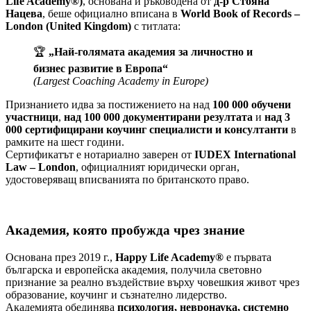
Life Academy®)
, основана и ръководена от
д-р Стояна
Нацева
, беше официално вписана в
World Book of Records –
London (United Kingdom)
с титлата:
🏆
„Най-голямата академия за личностно и
бизнес развитие в Европа“
(Largest Coaching Academy in Europe)
Признанието идва за постижението на над
100 000 обучени
участници
,
над 100 000 документирани резултата
и
над 3
000 сертифицирани коучинг специалисти и консултанти
в
рамките на шест години.
Сертификатът е нотариално заверен от
IUDEX International
Law – London
, официалният юридически орган,
удостоверяващ вписванията по британското право.
Академия, която пробужда чрез знание
Основана през 2019 г.,
Happy Life Academy®
е първата
българска и европейска академия, получила световно
признание за реално въздействие върху човешкия живот чрез
образование, коучинг и съзнателно лидерство.
Академията обединява
психология, невронаука, системно