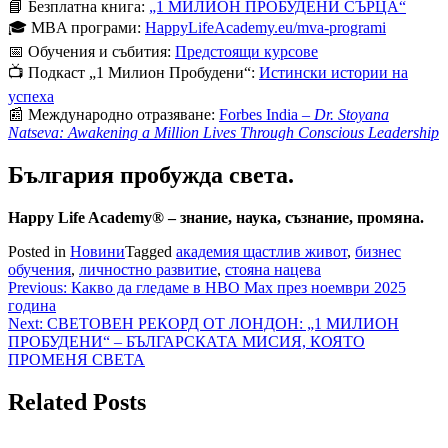
📘 Безплатна книга:
„1 МИЛИОН ПРОБУДЕНИ СЪРЦА“
🎓 MBA програми:
HappyLifeAcademy.eu/mva-programi
📅 Обучения и събития:
Предстоящи курсове
📺 Подкаст „1 Милион Пробудени“:
Истински истории на
успеха
📰 Международно отразяване:
Forbes India –
Dr. Stoyana
Natseva: Awakening a Million Lives Through Conscious Leadership
България пробужда света.
Happy Life Academy® – знание, наука, съзнание, промяна.
Posted in
Новини
Tagged
академия щастлив живот
,
бизнес
обучения
,
личностно развитие
,
стояна нацева
Навигация
Previous:
Какво да гледаме в HBO Max през ноември 2025
година
Next:
СВЕТОВЕН РЕКОРД ОТ ЛОНДОН: „1 МИЛИОН
ПРОБУДЕНИ“ – БЪЛГАРСКАТА МИСИЯ, КОЯТО
ПРОМЕНЯ СВЕТА
Related Posts