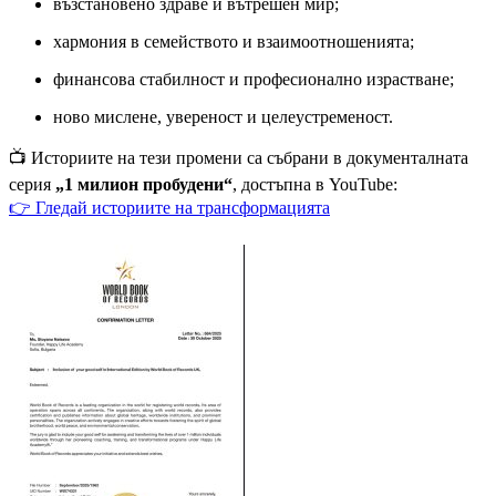
възстановено здраве и вътрешен мир;
хармония в семейството и взаимоотношенията;
финансова стабилност и професионално израстване;
ново мислене, увереност и целеустременост.
📺 Историите на тези промени са събрани в документалната
серия
„1 милион пробудени“
, достъпна в YouTube:
👉 Гледай историите на трансформацията