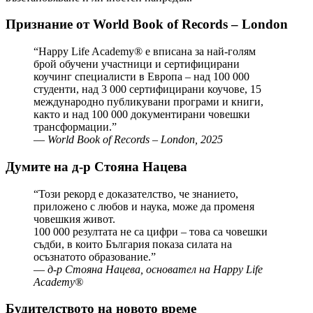
Признание от World Book of Records – London
“Happy Life Academy® е вписана за най-голям
брой обучени участници и сертифицирани
коучинг специалисти в Европа – над 100 000
студенти, над 3 000 сертифицирани коучове, 15
международно публикувани програми и книги,
както и над 100 000 документирани човешки
трансформации.”
—
World Book of Records – London, 2025
Думите на д-р Стояна Нацева
“Този рекорд е доказателство, че знанието,
приложено с любов и наука, може да променя
човешкия живот.
100 000 резултата не са цифри – това са човешки
съдби, в които България показа силата на
осъзнатото образование.”
—
д-р Стояна Нацева, основател на Happy Life
Academy®
Будителството на новото време