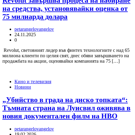
Revolut завършва процеса на набиране
на средства, установявайки оценка от
75 милиарда долара
petarangelovangelov
24.11.2025
0
Revolut, световният лидер във финтех технологиите с над 65
милиона клиенти по целия свят, днес обяви завършването на
продажбата на акции, оценявайки компанията на 75 […]
Кино и телевизия
Новини
„Убийство в града на диско топката“:
Тъмната страна на Луисвил оживява в
новия документален филм на HBO
petarangelovangelov
19.02.2026