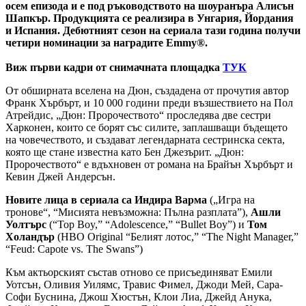
осем епизода и е под ръководството на шоуранъра Алисън
Шапкър. Продукцията се реализира в Унгария, Йордания
и Испания. Дебютният сезон на сериала тази година получи
четири номинации за наградите Emmy®.
Виж първи кадри от снимачната площадка
ТУК
От обширната вселена на Дюн, създадена от прочутия автор
Франк Хърбърт, и 10 000 години преди възшествието на Пол
Атрейдис, „Дюн: Пророчеството“ проследява две сестри
Харконен, които се борят със силите, заплашващи бъдещето
на човечеството, и създават легендарната сестринска секта,
която ще стане известна като Бен Джезърит. „Дюн:
Пророчеството“ е вдъхновен от романа на Брайън Хърбърт и
Кевин Джей Андерсън.
Новите лица в сериала са Индира Варма
(„Игра на
тронове“, “Мисията невъзможна: Пълна разплата”),
Ашли
Уолтърс
(“Top Boy,” “Adolescence,” “Bullet Boy”) и
Том
Холандър
(HBO Original “Белият лотос,” “The Night Manager,”
“Feud: Capote vs. The Swans”)
Към актьорският състав отново се присъединяват Емили
Уотсън, Оливия Уилямс, Травис Фимел, Джоди Мей, Сара-
Софи Буснина, Джош Хюстън, Клои Лиа, Джейд Анука,