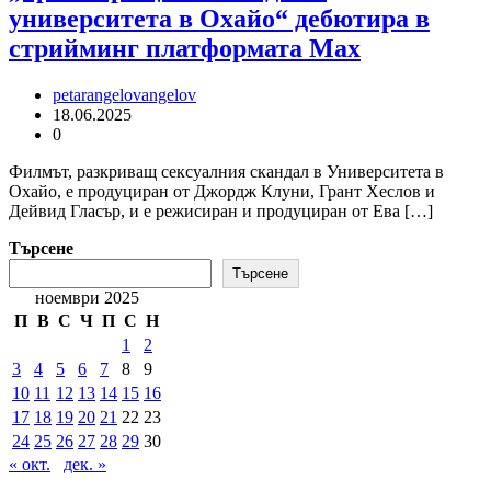
университета в Охайо“ дебютира в
стрийминг платформата Max
petarangelovangelov
18.06.2025
0
Филмът, разкриващ сексуалния скандал в Университета в
Охайо, е продуциран от Джордж Клуни, Грант Хеслов и
Дейвид Гласър, и е режисиран и продуциран от Ева […]
Търсене
Търсене
ноември 2025
П
В
С
Ч
П
С
Н
1
2
3
4
5
6
7
8
9
10
11
12
13
14
15
16
17
18
19
20
21
22
23
24
25
26
27
28
29
30
« окт.
дек. »