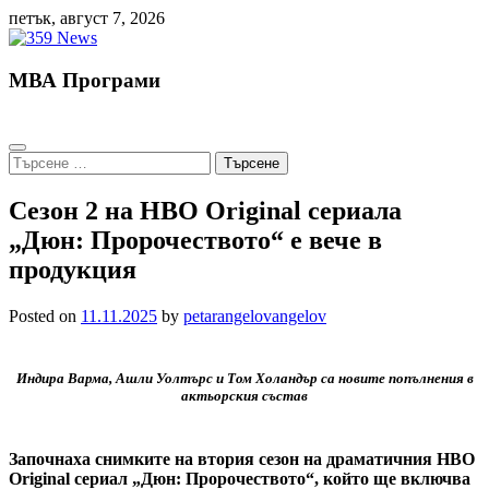
Skip
петък, август 7, 2026
to
content
МВА Програми
Търсене
за:
Сезон 2 на HBO Original сериала
„Дюн: Пророчеството“ е вече в
продукция
Posted on
11.11.2025
by
petarangelovangelov
Индира Варма, Ашли Уолтърс и Том Холандър са новите попълнения в
актьорския състав
Започнаха снимките на втория сезон на драматичния HBO
Original сериал „Дюн: Пророчеството“, който ще включва