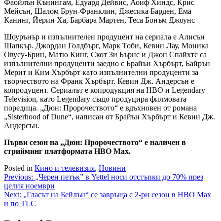
Фаойлън Кънингам, Едуард Дейвис, Аоиф Хиндс, Крис
Мейсън, Шалом Брун-Франклин, Джесика Барден, Ема
Канинг, Йерин Ха, Барбара Мартен, Теса Бонъм Джоунс
Шоурънър и изпълнителен продуцент на сериала е Алисън
Шапкър. Джордан Голдбърг, Марк Тоби, Кевин Лау, Моника
Овусу-Брин, Матю Кинг, Скот Зи Бърнс и Джон Спайхтс са
изпълнителни продуценти заедно с Брайън Хърбърт, Байрън
Мерит и Ким Хърбърт като изпълнителни продуценти за
творчеството на Франк Хърбърт. Кевин Дж. Андерсън е
копродуцент. Сериалът е копродукция на HBO и Legendary
Television, като Legendary също продуцира филмовата
поредица. „Дюн: Пророчеството“ е вдъхновен от романа
„Sisterhood of Dune“, написан от Брайън Хърбърт и Кевин Дж.
Андерсън.
Първи сезон на „Дюн: Пророчеството“ е наличен в
стрийминг платформата HBO Max.
Posted in
Кино и телевизия
,
Новини
Навигация
Previous:
„Черен петък” в Yettel носи отстъпки до 70% през
целия ноември
Next:
„Гласът на Бейлън“ се завръща с 2-ри сезон в HBO Max
и по TLC