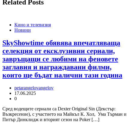
Related Posts
Кино и телевизия
Новини
SkyShowtime обявява впечатляваща
селекция от ексклузивни сериали,
завръщащи се любими на феновете
заглавия и награждавани филми,
които ще бъдат налични тази година
petarangelovangelov
17.06.2025
0
Сред водещите сериали са Dexter Original Sin (Декстър:
Възкресение), с участието на Майкъл К. Хол, Ума Търман и
Питър Динклидж и вторият сезон на Poker […]