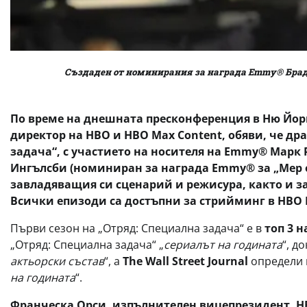
Създаден от номинирания за награда Emmy® Брад 
По време на днешната пресконференция в Ню Йорк
директор на HBO и HBO Max Content, обяви, че др
задача“, с участието на носителя на Emmy® Марк Р
Ингълсби (номиниран за награда Emmy® за „Мер 
завладяващия си сценарий и режисура, както и з
Всички епизоди са достъпни за стрийминг в HBO 
Първи сезон на „Отряд: Специална задача“ е в
топ 3 
„Отряд: Специална задача“ „
сериалът на годината
“, д
актьорски състав
“, а
The Wall Street Journal
определи 
на годината
“.
Франческа Орси, изпълнителен вицепрезидент, 