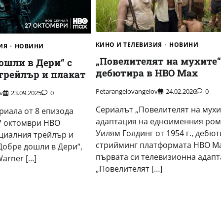
КИНО И ТЕЛЕВИЗИЯ
НОВИНИ
ИЯ
НОВИНИ
„Повелителят на мухите“
дошли в Дери“ с
дебютира в HBO Max
трейлър и плакат
Petarangelovangelov
24.02.2026
0
v
23.09.2025
0
Сериалът „Повелителят на мухи
ериала от 8 епизода
адаптация на едноименния ром
7 октомври HBO
Уилям Голдинг от 1954 г., дебют
циалния трейлър и
стрийминг платформата HBO Ma
 Добре дошли в Дери“,
първата си телевизионна адап
arner […]
„Повелителят […]