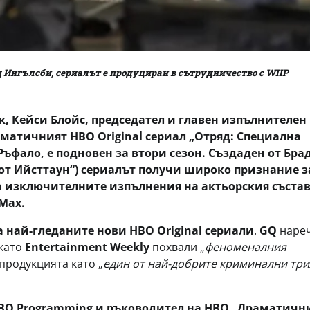
Ингълсби, сериалът е продуциран в сътрудничество с WIIP
, Кейси Блойс, председател и главен изпълнителен
аматичният HBO Original сериал „Отряд: Специална
ъфало, е подновен за втори сезон. Създаден от Бра
от Ийсттаун“) сериалът получи широко признание з
а изключителните изпълнения на актьорския състав
Max.
на най-гледаните нови HBO Original сериали
.
GQ
наре
окато
Entertainment Weekly
похвали „
феноменалния
продукцията като „
един от най-добрите криминални тр
HBO Programming и ръководител на HBO „Драматичн