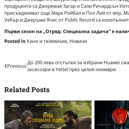
продуценти са Джеремая Загар и Сали Ричардсън-Уит
присъединяват още Марк Ройбал и Пол Лий от wiip, М
Уебър и Джеръми Ячес от Public Record са коизпълни
Първи сезон на „Отряд: Специална задача“ е нали
Posted in
Кино и телевизия
,
Новини
Навигация
До 200 лева отстъпки за избрани Huawei см
Previous:
аксесоари в Yettel през целия ноември
Related Posts