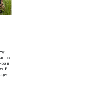
те“,
ан на
ира в
x. В
тация