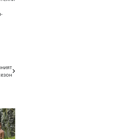
-
лният
сезон