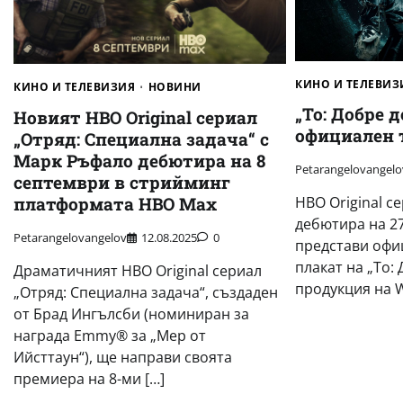
КИНО И ТЕЛЕВИЗ
КИНО И ТЕЛЕВИЗИЯ
НОВИНИ
„То: Добре 
Новият HBO Original сериал
официален 
„Отряд: Специална задача“ с
Марк Ръфало дебютира на 8
Petarangelovangelo
септември в стрийминг
HBO Original с
платформата HBO Max
дебютира на 2
Petarangelovangelov
12.08.2025
0
представи офи
плакат на „То:
Драматичният HBO Original сериал
продукция на W
„Отряд: Специална задача“, създаден
от Брад Ингълсби (номиниран за
награда Emmy® за „Мер от
Ийсттаун“), ще направи своята
премиера на 8-ми […]