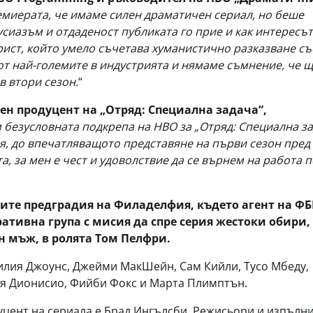
миерата, че имаме силен драматичен сериал, но беше
сиазъм и отдаденост публиката го прие и как интересът
рист, който умело съчетава хуманистично разказване съ
от най-големите в индустрията и нямаме съмнение, че щ
 втори сезон.
“
ен продуцент на „Отряд: Специална задача“,
безусловната подкрепа на HBO за „Отряд: Специална за
ия, до впечатляващото представяне на първи сезон пред
а, за мен е чест и удоволствие да се върнем на работа п
ките предградия на Филаделфия, където агент на ФБ
ативна група с мисия да спре серия жестоки обири,
н мъж, в ролята Том Пелфри.
милия Джоунс, Джейми МакШейн, Сам Кийли, Тусо Мбеду,
ия Дионисио, Фийби Фокс и Марта Плимптън.
уцент на сериала е Брад Ингълсби. Режисьори и изпълн