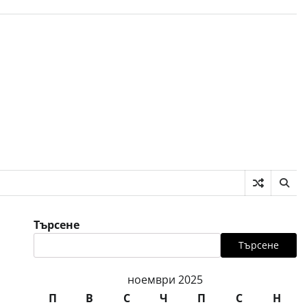
Търсене
Търсене
ноември 2025
П
В
С
Ч
П
С
Н