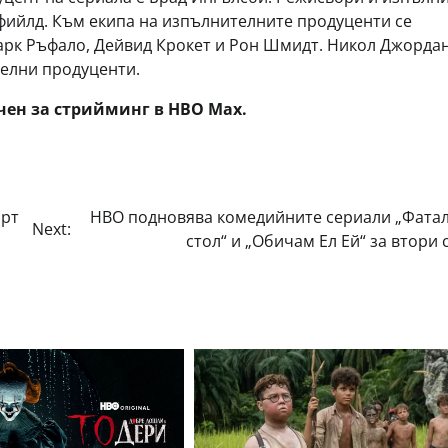
фийлд. Към екипа на изпълнителните продуценти се
арк Ръфало, Дейвид Крокет и Рон Шмидт. Никол Джордан
телни продуценти.
чен за стрийминг в HBO Max.
арт
HBO подновява комедийните сериали „Фата
Next:
стол“ и „Обичам Ел Ей“ за втори 