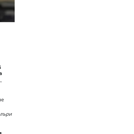
д
а
.
че
илъри
и