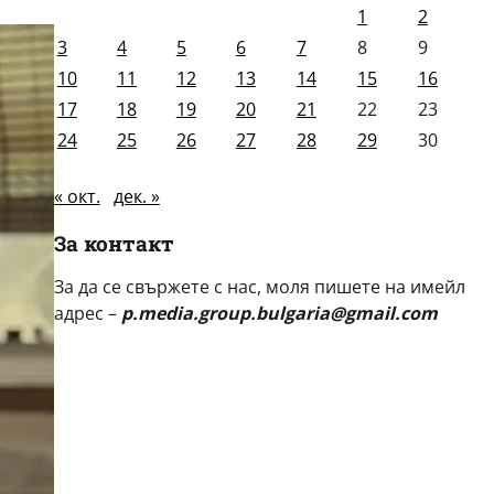
1
2
3
4
5
6
7
8
9
10
11
12
13
14
15
16
17
18
19
20
21
22
23
24
25
26
27
28
29
30
« окт.
дек. »
За контакт
За да се свържете с нас, моля пишете на имейл
адрес –
p.media.group.bulgaria@gmail.com