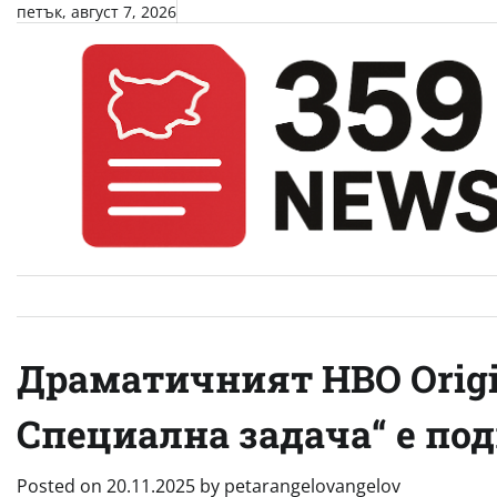
Skip
петък, август 7, 2026
to
content
Драматичният HBO Origi
Специална задача“ е под
Posted on
20.11.2025
by
petarangelovangelov