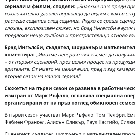
сериали и филми, сподели:
„
Знаехме още преди пре
изключително удовлетворяващо да видим с какъв енту
растеше седмица след седмица. Рядко се среща сцена
сложен, експлозивен сюжет, но Брад Ингелсби е един 
предложи нещо дълбоко и пристрастяващо отново във
Брад Ингълсби, създател, шоуранър и изпълнител
коментира:
„
Имахме невероятния късмет да получим 
– от първия сценарий, през целия процес на продукц
зрителите. От името на целия екип, пред и зад камерат
втория сезон на нашия сериал.
“
Сюжетът на първи сезон се развива в работничес
изигран от Марк Ръфало, оглавява специална опер
организирани от на пръв поглед обикновен семее
В първи сезон участват Марк Ръфало, Том Пелфри, Е
Фабиен Франкел, Алисън Оливър, Раул Кастийо, Силв
Сценарист, създател, шоурънър и изпълнителен прод