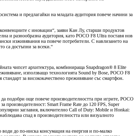
истема и предлагайки на младата аудитория повече начини за
 конвенциите с иновации“, заяви Кан Лу, старши продуктов
лна и разнообразна аудитория, като POCO F8 Ultra поставя нов
ански изживявания на повече потребители. С навлизането на
о са достъпни за всеки.“
йната чипсет архитектура, комбинираща Snapdragon® 8 Elite
реживяване, използващо технологията Sound by Bose, POCO F8
я стандарт за висококачествено преживяване със смартфон.
 За да подобри още повече производителността при игрите, POCO
 за производителност: Smart Frame Rate до 120 FPS, Super
пулярни заглавия, включително Call of Duty: Mobile и Honkai:
се наблюдава спад в производителността или визуалното
о води до по-ниска консумация на енергия и по-малко