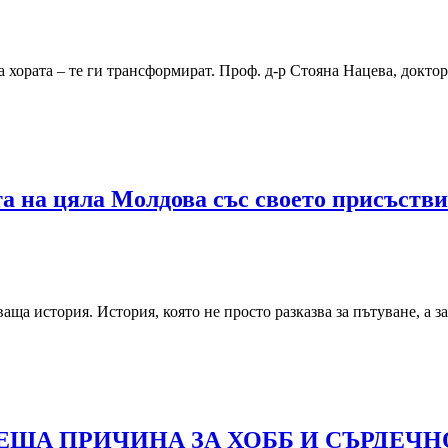
а хората – те ги трансформират. Проф. д-р Стояна Нацева, докто
 на цяла Молдова със своето присъствие
ща история. История, която не просто разказва за пътуване, а з
ЩА ПРИЧИНА ЗА ХОББ И СЪРДЕЧН