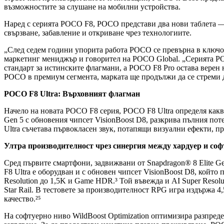
възможностите за слушане на мобилни устройства.
Наред с серията POCO F8, POCO представи два нови таблета 
свързване, забавление и откриване чрез технологиите.
„След седем години упорита работа POCO се превърна в ключов
маркетинг мениджър и говорител на POCO Global. „Серията POCO
стандарт за истинските флагмани, а POCO F8 Pro остава верен
POCO в премиум сегмента, марката ще продължи да се стреми д
POCO F8 Ultra: Върховният флагман
Начело на новата POCO F8 серия, POCO F8 Ultra определя какв
Gen 5 с обновения чипсет VisionBoost D8, разкрива пълния по
Ultra съчетава първокласен звук, потапящи визуални ефекти, 
Ултра производителност чрез синергия между хардуер и соф
Сред първите смартфони, задвижвани от Snapdragon® 8 Elite Ge
F8 Ultra е оборудван и с обновен чипсет VisionBoost D8, който 
Resolution до 1,5K и Game HDR.³ Той въвежда и AI Super Resolu
Star Rail. В тестовете за производителност RPG игра издържа 4
качество.²⁵
На софтуерно ниво WildBoost Optimization оптимизира разпред