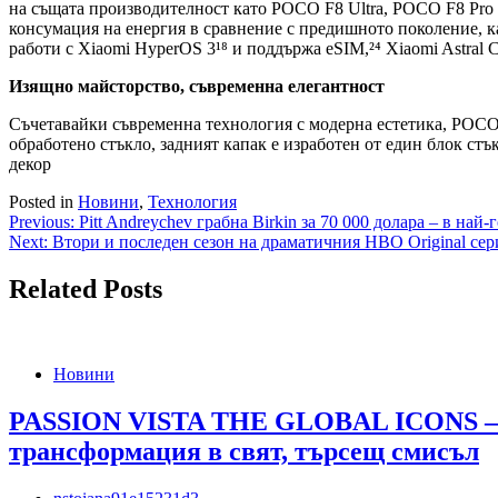
на същата производителност като POCO F8 Ultra, POCO F8 Pro
консумация на енергия в сравнение с предишното поколение, 
работи с Xiaomi HyperOS 3¹⁸ и поддържа eSIM,²⁴ Xiaomi Astral 
Изящно майсторство, съвременна елегантност
Съчетавайки съвременна технология с модерна естетика, POCO
обработено стъкло, задният капак е изработен от един блок ст
декор
Posted in
Новини
,
Технология
Навигация
Previous:
Pitt Andreychev грабна Birkin за 70 000 долара – в най
Next:
Втори и последен сезон на драматичния HBO Original сер
Related Posts
Новини
PASSION VISTA THE GLOBAL ICONS –
трансформация в свят, търсещ смисъл