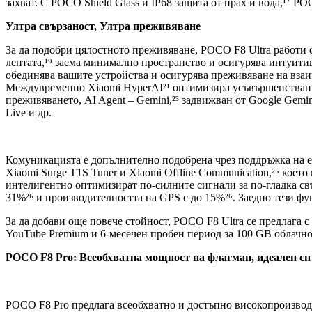
захват. С POCO Shield Glass и IP68 защита от прах и вода,¹⁷ P
Ултра свързаност, Ултра преживяване
За да подобри цялостното преживяване, POCO F8 Ultra работи с 
лентата,¹⁹ заема минимално пространство и осигурява интуити
обединява вашите устройства и осигурява преживяване на взаи
Междувременно Xiaomi HyperAI²¹ оптимизира усъвършенствани и
преживяването, AI Agent – Gemini,²³ задвижван от Google Gemin
Live и др.
Комуникацията е допълнително подобрена чрез поддръжка на eSIM
Xiaomi Surge T1S Tuner и Xiaomi Offline Communication,²⁵ кое
интелигентно оптимизират по-силните сигнали за по-гладка св
31%²⁶ и производителността на GPS с до 15%²⁶. Заедно тези ф
За да добави още повече стойност, POCO F8 Ultra се предлага 
YouTube Premium и 6-месечен пробен период за 100 GB облачно
POCO F8 Pro: Всеобхватна мощност на флагман, идеален спъ
POCO F8 Pro предлага всеобхватно и достъпно високопроизвод