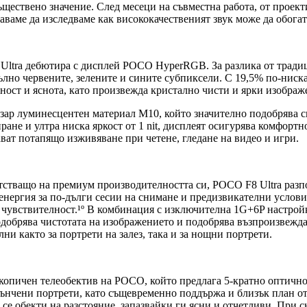
ъществено значение. След месеци на съвместна работа, от проект
ваме да изследваме как висококачественият звук може да обогат
 Ultra дебютира с дисплей POCO HyperRGB. За разлика от трад
ълно червените, зелените и сините субпиксели. С 19,5% по-ниск
ност и яснота, като произвежда кристално чисти и ярки изображ
азар луминесцентен материал M10, който значително подобрява 
не и ултра ниска яркост от 1 nit, дисплеят осигурява комфортн
ват потапящо изживяване при четене, гледане на видео и игри.
тващо на премиум производителността си, POCO F8 Ultra разпола
ергия за по-дълги сесии на снимане и предизвикателни условия н
 чувствителност.¹º В комбинация с изключителна 1G+6P настройк
одобрява чистотата на изображението и подобрява възпроизвеждан
лни както за портрети на залез, така и за нощни портрети.
скопичен телеобектив на POCO, който предлага 5-кратно оптично 
тънчени портрети, като същевременно поддържа и близък план от
се обекти на разстояние, запазвайки ги ясни и отчетливи. При 