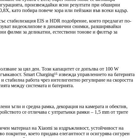
фигурацията, произвеждайки ясни резултати при обширни
,8X, като побира повече хора или пейзажи във всеки кадър.
със стабилизация EIS и HDR подобрение, които предлагат по-
разуват видеоклипове в динамични снимки, разширявайки
ни филми за деликатни, естествени тонове и филтър за
олзване за цял ден. Този капацитет се допълва от 100 W
гъвкавост. Smart Charging¹⁵ извежда управлението на батерията
а и стабилна работа чрез интелигентно регулиране на скоростта
гията между системата и батерията.
лени ъгли и средна рамка, декорация на камерата и обектив,
ройството се отличава с ултратънки рамки – 1,5 mm от трите
гичен материал на Xiaomi за издръжливост, устойчивост на
аво покритие, което придава елегантност и осигурява сигурен