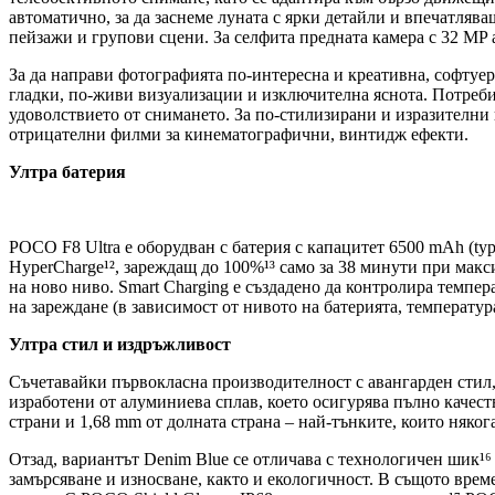
автоматично, за да заснеме луната с ярки детайли и впечатля
пейзажи и групови сцени. За селфита предната камера с 32 MP
За да направи фотографията по-интересна и креативна, софту
гладки, по-живи визуализации и изключителна яснота. Потреб
удоволствието от снимането. За по-стилизирани и изразителни
отрицателни филми за кинематографични, винтидж ефекти.
Ултра батерия
POCO F8 Ultra е оборудван с батерия с капацитет 6500 mAh (typ
HyperCharge¹², зареждащ до 100%¹³ само за 38 минути при макс
на ново ниво. Smart Charging е създадено да контролира темпер
на зареждане (в зависимост от нивото на батерията, температу
Ултра стил и издръжливост
Съчетавайки първокласна производителност с авангарден стил, 
изработени от алуминиева сплав, което осигурява пълно качест
страни и 1,68 mm от долната страна – най-тънките, които няко
Отзад, вариантът Denim Blue се отличава с технологичен шик¹⁶
замърсяване и износване, както и екологичност. В същото време