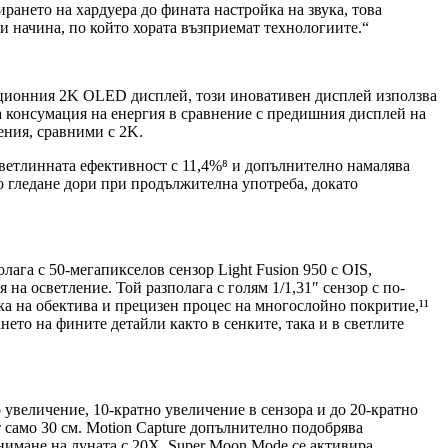
ирането на хардуера до фината настройка на звука, това
и начина, по който хората възприемат технологиите.“
иционния 2K OLED дисплей, този иновативен дисплей използва
а консумация на енергия в сравнение с предишния дисплей на
ения, сравними с 2K.
светлинната ефективност с 11,4%⁸ и допълнително намалява
о гледане дори при продължителна употреба, докато
га с 50-мегапикселов сензор Light Fusion 950 с OIS,
а осветление. Той разполага с голям 1/1,31″ сензор с по-
а на обектива и прецизен процес на многослойно покритие,¹¹
ето на фините детайли както в сенките, така и в светлите
увеличение, 10-кратно увеличение в сензора и до 20-кратно
 само 30 см. Motion Capture допълнително подобрява
снимане на луната с 20X, Super Moon Mode се активира