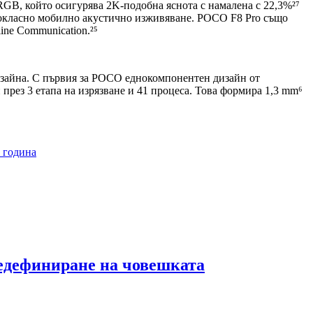
GB, който осигурява 2K-подобна яснота с намалена с 22,3%²⁷
рвокласно мобилно акустично изживяване. POCO F8 Pro също
ine Communication.²⁵
изайна. С първия за POCO еднокомпонентен дизайн от
през 3 етапа на изрязване и 41 процеса. Това формира 1,3 mm⁶
6 година
ефиниране на човешката