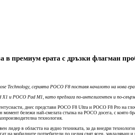
 в премиум ерата с дръзки флагман пр
ose Technology, серията POCO F8 поставя началото на нова ер
 X1 и POCO Pad M1, като предлага по-интелигентен и по-свърз
тусиасти, днес представи POCO F8 Ultra и POCO F8 Pro на глоб
н момент бележи най-смелата стъпка на POCO досега, с която бр
копроизводителна технология.
ен лидер в областта на аудио техниката, за да внедри технологи
ат на мобилните потребители по целия свят ясен, завладяващ и 