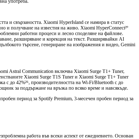
вна употреба.
та и свързаността. Xiaomi HyperIsland се намира в статус
но и получване на известия на живо. Xiaomi HyperConnect²º
роблемни работни процеси и лесно споделяне на файлове.
ване, разширяване и корекция на текст. Разширявайки AI
 дълбокото търсене, генериране на изображения и видео, Gemini
omi Astral Communication включва Xiaomi Surge T1+ Tuner,
енстваните Xiaomi Surge T1S Tuner и Xiaomi Surge T1+ Tuner
 с до 42%²⁶, производителността на Wi-Fi/Bluetooth с до
щник за поддържане на връзка по всяко време и навсякъде.
пробен период за Spotify Premium, 3-месечен пробен период за
зпроблемна работа във всеки аспект от ежедневието. Основан