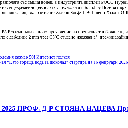
 разполага със същия водещ в индустрията дисплей POCO HyperR
като същевременно разполага с технология Sound by Bose за пъ
Communication, включително Xiaomi Surge T1+ Tuner и Xiaomi Offl
 F8 Pro въплъщава ново проявление на прецизност и баланс в д
ъкло с дебелина 2 mm чрез CNC студено изрязване⁶, преминавайки 
-големия размер 50! Интернет полудя
иал “Като гореща вода за шоколад” стартира на 16 февруари 202
 2025 ПРОФ. Д-Р СТОЯНА НАЦЕВА Пред