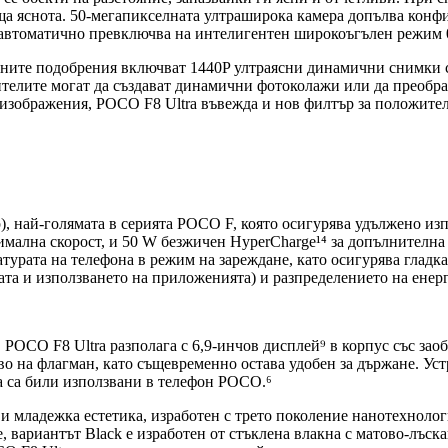
ваща яснота. 50-мегапикселната ултраширока камера допълва кон
 автоматично превключва на интелигентен широкоъгълен режим 0
ерните подобрения включват 1440P ултраясни динамични снимки 
ителите могат да създават динамични фотоколажи или да преоб
 изображения, POCO F8 Ultra въвежда и нов филтър за положител
), най-голямата в серията POCO F, която осигурява удължено изп
имална скорост, и 50 W безжичен HyperCharge¹⁴ за допълнителна 
атурата на телефона в режим на зареждане, като осигурява гладк
рата и използването на приложенията) и разпределението на енер
POCO F8 Ultra разполага с 6,9-инчов дисплей⁹ в корпус със заоб
во на флагман, като същевременно остава удобен за държане. Уст
га са били използвани в телефон POCO.⁶
 и младежка естетика, изработен с трето поколение нанотехноло
, вариантът Black е изработен от стъклена влакна с матово-лъск