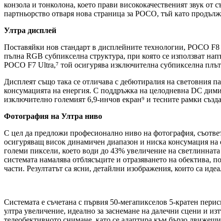
конзола и тонколона, което прави висококачественият звук от с
партньорство отваря нова страница за POCO, тъй като продължа
Ултра дисплей
Поставяйки нов стандарт в дисплейните технологии, POCO F8
пълна RGB субпикселна структура, при която се използват нап
POCO F7 Ultra,⁷ той осигурява изключителна субпикселна плът
Дисплеят също така се отличава с дебютиралия на световния п
консумацията на енергия. С поддръжка на целодневна DC димира
изключително големият 6,9-инчов екран⁹ и тесните рамки създа
Фотография на Ултра ниво
С цел да предложи професионално ниво на фотография, съответс
осигуряващ висок динамичен диапазон и ниска консумация на ен
големи пиксели, което води до 43% увеличение на светлинната
системата намалява отблясъците и отразяването на обектива, п
части. Резултатът са ясни, детайлни изображения, които са идеа
Системата е съчетана с първия 50-мегапикселов 5-кратен пери
ултра увеличение, идеално за заснемане на далечни сцени и из
телеобективното снимане, като се адаптира към бързо движещи 