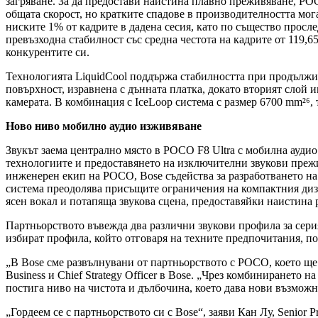
загряване. За да предостави наистина плавно преживяване, POC
общата скорост, но кратките спадове в производителността мога
ниските 1% от кадрите в дадена сесия, като по същество просл
превъзходна стабилност със средна честота на кадрите от 119,
конкурентите си.
Технологията LiquidCool поддържа стабилността при продължит
повърхност, изравнена с дънната платка, докато вторият слой и
камерата. В комбинация с IceLoop система с размер 6700 mm²⁶,
Ново ниво мобилно аудио изживяване
Звукът заема централно място в POCO F8 Ultra с мобилна аудио
технологиите и предоставянето на изключителни звукови прежи
инженерен екип на POCO, Bose съдейства за разработването на 
система преодолява присъщите ограничения на компактния дизай
ясен вокал и потапяща звукова сцена, предоставяйки наистин
Партньорството въвежда два различни звукови профила за серия
избират профила, който отговаря на техните предпочитания, п
„В Bose сме развълнувани от партньорството с POCO, което ще
Business и Chief Strategy Officer в Bose. „Чрез комбиниранет
постига ниво на чистота и дълбочина, което дава нови възмож
„Гордеем се с партньорството си с Bose“, заяви Кан Лу, Senior