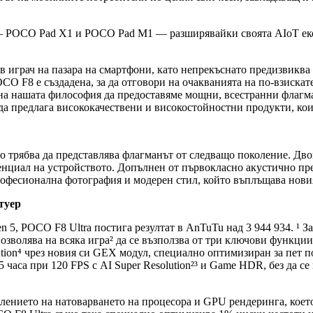
— POCO Pad X1 и POCO Pad M1 — разширявайки своята AIoT екос
 играч на пазара на смартфони, като непрекъснато предизвиква
 F8 е създадена, за да отговори на очакванията на по-взискате
 на нашата философия да предоставяме мощни, всестранни флагм
а предлага висококачествени и високостойностни продукти, коит
о трябва да представлява флагманът от следващо поколение. Дво
тенциал на устройството. Допълнен от първокласно акустично п
професионална фотография и модерен стил, който въплъщава нови
туер
n 5, POCO F8 Ultra постига резултат в AnTuTu над 3 944 934. ¹
позволява на всяка игра² да се възползва от три ключови функции
tion⁴ чрез новия си GEX модул, специално оптимизиран за пет по
,5 часа при 120 FPS с AI Super Resolution²³ и Game HDR, без да 
елението на натоварването на процесора и GPU рендеринга, коет