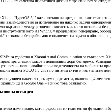
OCO F8 Ultra съчетава иновативен дизайн с практичност за ежедне
Xiaomi HyperOS 3,¹⁸ като поставя на преден план интелигентност
вни взаимодействия за изпълнение на няколко задачи едновремен
мосвързаност между различни екосистеми, което позволява безп
нструменти като AI Writing,²² предлагайки генериране, обобща
i,²³ позволява безпроблемно изпълнение на задачи в областта на
²⁴ за удобство и Xiaomi Astral Communication за гъвкавост. Xia
то гарантира спешни гласови повиквания дори без мрежа. Усъвърш
ързаност — повишавайки производителността на мобилната връзка
ункции правят POCO F8 Ultra по-интелигентен и интуитивен помо
с ексклузивен пакет от премиум предимства, включващ 4-месечен 
 хранилище в Google One – всичко това безплатно.
тник за всеки ден
ително изживяване, като предоставя интелигентни функции и бе