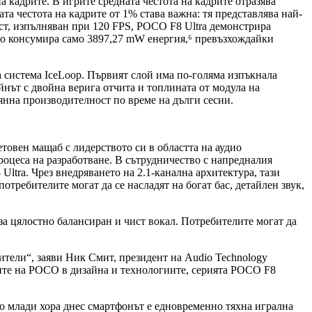
 кадрите. В игрите средната честота на кадрите отразява
та честота на кадрите от 1% става важна: тя представлява най-
ест, изпълняван при 120 FPS, POCO F8 Ultra демонстрира
като консумира само 3897,27 mW енергия,⁶ превъзхождайки
 система IceLoop. Първият слой има по-голяма изпъкнала
йнът с двойна верига отчита и топлината от модула на
оянна производителност по време на дълги сесии.
етовен мащаб с лидерството си в областта на аудио
оцеса на разработване. В сътрудничество с напредналия
ltra. Чрез внедряването на 2.1-канална архитектура, тази
требителите могат да се насладят на богат бас, детайлен звук,
за цялостно балансиран и чист вокал. Потребителите могат да
тели“, заяви Ник Смит, президент на Audio Technology
циите на POCO в дизайна и технологиите, серията POCO F8
ого млади хора днес смартфонът е едновременно тяхна игрална