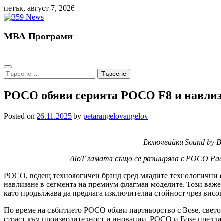
Skip
петък, август 7, 2026
to
content
МВА Програми
Търсене
за:
POCO обяви серията POCO F8 и навлиза
Posted on
26.11.2025
by
petarangelovangelov
Включвайки Sound by B
AIoT гамата също се разширява с POCO Pad
POCO, водещ технологичен бранд сред младите технологични ен
навлизане в сегмента на премиум флагман моделите. Този важе
като продължава да предлага изключителна стойност чрез висо
По време на събитието POCO обяви партньорство с Bose, светов
страст към производителност и иновации, POCO и Bose предлаг