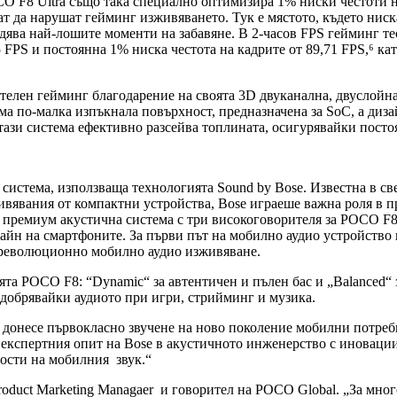
O F8 Ultra също така специално оптимизира 1% ниски честоти на
т да нарушат гейминг изживяването. Тук е мястото, където ниска
едява най-лошите моменти на забавяне. В 2-часов FPS гейминг т
65 FPS и постоянна 1% ниска честота на кадрите от 89,71 FPS,⁶ 
елен гейминг благодарение на своята 3D двуканална, двуслойна
ма по-малка изпъкнала повърхност, предназначена за SoC, а диза
 тази система ефективно разсейва топлината, осигурявайки пост
 система, използваща технологията Sound by Bose. Известна в св
вявания от компактни устройства, Bose играеше важна роля в пр
премиум акустична система с три високоговорителя за POCO F8 U
н на смартфоните. За първи път на мобилно аудио устройство по
а революционно мобилно аудио изживяване.
та POCO F8: “Dynamic“ за автентичен и пълен бас и „Balanced“ 
одобрявайки аудиото при игри, стрийминг и музика.
 донесе първокласно звучене на ново поколение мобилни потреби
о на експертния опит на Bose в акустичното инженерство с инова
ности на мобилния звук.“
 Product Marketing Managaer и говорител на POCO Global. „За мн