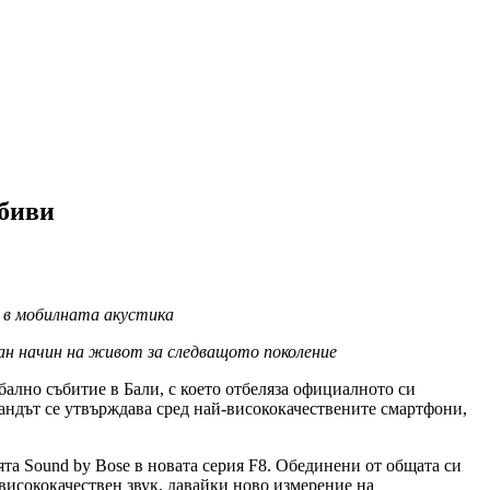
обиви
а в мобилната акустика
ан начин на живот за следващото поколение
ално събитие в Бали, с което отбеляза официалното си
андът се утвърждава сред най-висококачествените смартфони,
ята Sound by Bose в новата серия F8. Обединени от общата си
висококачествен звук, давайки ново измерение на