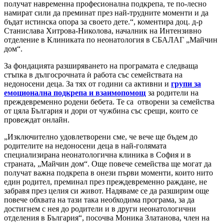
получат навременна професионална подкрепа, те по-лесно
намират сили да преминат през най-трудните моменти и да
бъдат истинска опора за своето дете.“, коментира доц. д-р
Станислава Хитрова-Николова, началник на Интензивно
отделение в Клиниката по неонатология в СБАЛАГ „Майчин
дом“.
За фондацията разширяването на програмата е следваща
стъпка в дългосрочната ѝ работа със семействата на
недоносени деца. За тях от години са активни и
групи за
емоционална подкрепа и взаимопомощ
за родители на
преждевременно родени бебета. Те са отворени за семейства
от цяла България и дори от чужбина със срещи, които се
провеждат онлайн.
„Изключително удовлетворени сме, че вече ще бъдем до
родителите на недоносени деца в най-голямата
специализирана неонатологична клиника в София и в
страната, „Майчин дом“. Още повече семейства ще могат да
получат важна подкрепа в онези първи моменти, които нито
един родител, преминал през преждевременно раждане, не
забравя през целия си живот. Надяваме се да разширим още
повече обхвата на тази така необходима програма, за да
достигнем с нея до родители и в други неонатологични
отделения в България“, посочва Моника Златанова, член на