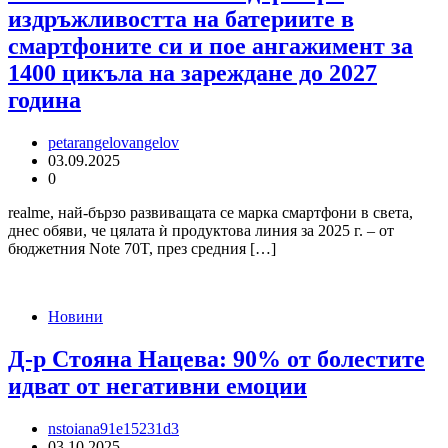
издръжливостта на батериите в
смартфоните си и пое ангажимент за
1400 цикъла на зареждане до 2027
година
petarangelovangelov
03.09.2025
0
realme, най-бързо развиващата се марка смартфони в света,
днес обяви, че цялата ѝ продуктова линия за 2025 г. – от
бюджетния Note 70T, през средния […]
Новини
Д-р Стояна Нацева: 90% от болестите
идват от негативни емоции
nstoiana91e15231d3
03.10.2025