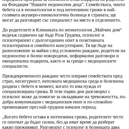
на Фондация “Нашите недоносени деца”. Семействата, чиито
бебета са в неонатология и под интензивни грижи в най-
голямата акушеро-гинекологична болница в страната, ще
могат да разговарят със специалист на място в отделението.
До родителите в Клиниката по неонатология „Майчин дом“
веднъж седмично ще бъде Роза Грудева, психолог и
психотерапевт с дългогодишен опит в позитивната
психотерапия и семейното консултиране. Тя ще бъде на
разположение за майки след усложнено раждане, родители на
недоносени и болни новородени, неформални разговори и
емоционална подкрепа, както и за срещи с медицинските
специалисти.
Преждевременното раждане често изправя семействата пред
страх, несигурност, непозната медицинска среда и болезнена
раздяла с бебето в момент, когато то има нужда от
специализирана грижа. В тези първи дни разговорът с
психолог може да помогне за овладяване на тревожността, по-
добра комуникация с медицинския екип и по-спокойно
преминаване през най-трудния начален период.
„Когато бебето остава в интензивна грижа, родителите често
се опитват да бъдат силни, без да имат време да разберат
какво преживяват. Разговорът с психолог в болницата дава