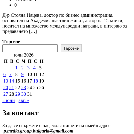
0
Д-р Стояна Нацева, доктор по бизнес администрация,
основател на Академия щастлив живот, автор на 15 книги,
носител на множество международни награди, в интервю за
предаването […]
Търсене
Търсене
юли 2026
П
В
С
Ч
П
С
Н
1
2
3
4
5
6
7
8
9
10
11
12
13
14
15
16
17
18
19
20
21
22
23
24
25
26
27
28
29
30
31
« юни
авг. »
За контакт
За да се свържете с нас, моля пишете на имейл адрес –
p.media.group.bulgaria@gmail.com