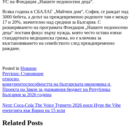
УС на Фондация „Нашите недоносени деца“.
Всяка година в СБАЛАГ „Майчин дом“, София, се раждат над
3000 бебета, а делът на преждевременно родените там е между
17 и 20%, значително над средния за България. С
разширяването на програмата Фондация „Нашите недоносени
деца“ поставя фокус върху нужда, която често остава извън
стандартната медицинска грижа, но е ключова за
възстановяването на семейството след преждевременно
раждане.
Posted in
Новини
Навигация
Previous:
Становище
относно
конкурентоспособността на българската икономика и
Проекта на Закон за държавния бюджет на Република
България за 2026 година
Next:
Coca-Cola The Voice Турнето 2026 носи Hype the Vibe
енергията във Варна на 15 юли
Related Posts