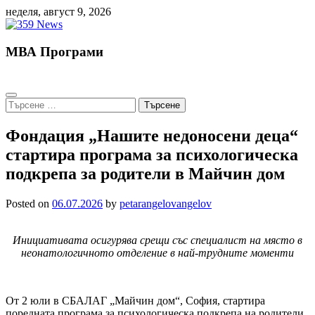
Skip
неделя, август 9, 2026
to
content
МВА Програми
Търсене
за:
Фондация „Нашите недоносени деца“
стартира програма за психологическа
подкрепа за родители в Майчин дом
Posted on
06.07.2026
by
petarangelovangelov
Инициативата осигурява срещи със специалист на място в
неонатологичното отделение в най-трудните моменти
От 2 юли в СБАЛАГ „Майчин дом“, София, стартира
поредната програма за психологическа подкрепа на родители