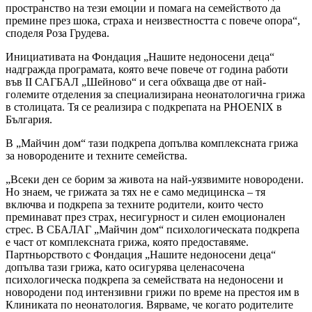
пространство на тези емоции и помага на семейството да
премине през шока, страха и неизвестността с повече опора“,
споделя Роза Грудева.
Инициативата на Фондация „Нашите недоносени деца“
надгражда програмата, която вече повече от година работи
във II САГБАЛ „Шейново“ и сега обхваща две от най-
големите отделения за специализирана неонатологична грижа
в столицата. Тя се реализира с подкрепата на PHOENIX в
България.
В „Майчин дом“ тази подкрепа допълва комплексната грижа
за новородените и техните семейства.
„Всеки ден се борим за живота на най-уязвимите новородени.
Но знаем, че грижата за тях не е само медицинска – тя
включва и подкрепа за техните родители, които често
преминават през страх, несигурност и силен емоционален
стрес. В СБАЛАГ „Майчин дом“ психологическата подкрепа
е част от комплексната грижа, която предоставяме.
Партньорството с Фондация „Нашите недоносени деца“
допълва тази грижа, като осигурява целенасочена
психологическа подкрепа за семействата на недоносени и
новородени под интензивни грижи по време на престоя им в
Клиниката по неонатология. Вярваме, че когато родителите