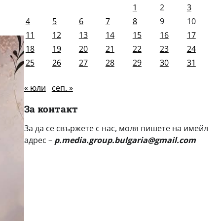
1
2
3
4
5
6
7
8
9
10
11
12
13
14
15
16
17
18
19
20
21
22
23
24
25
26
27
28
29
30
31
« юли
сеп. »
За контакт
За да се свържете с нас, моля пишете на имейл
адрес –
p.media.group.bulgaria@gmail.com