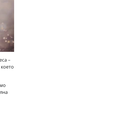
еса –
 което
амо
ална