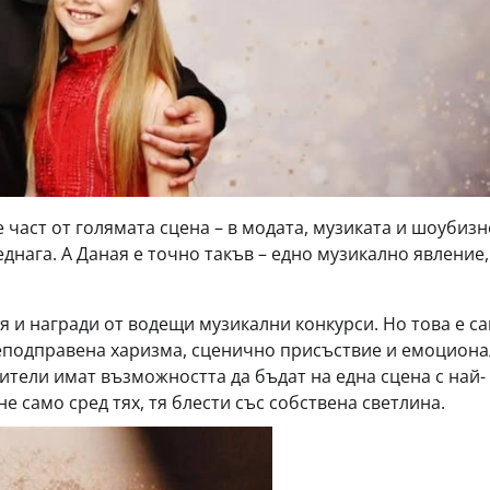
е част от голямата сцена – в модата, музиката и шоубизн
еднага. А Даная е точно такъв – едно музикално явление,
я и награди от водещи музикални конкурси. Но това е с
еподправена харизма, сценично присъствие и емоцион
ители имат възможността да бъдат на една сцена с най-
е само сред тях, тя блести със собствена светлина.