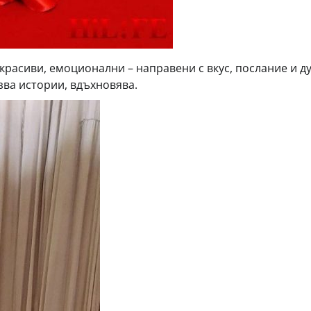
красиви, емоционални – направени с вкус, послание и д
азва истории, вдъхновява.