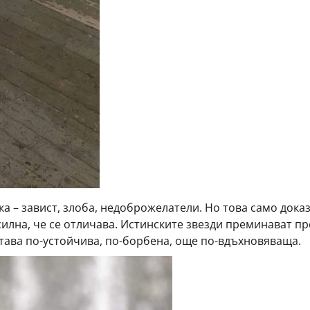
ка – завист, злоба, недоброжелатели. Но това само дока
 силна, че се отличава. Истинските звезди преминават пр
– става по-устойчива, по-борбена, още по-вдъхновяваща.