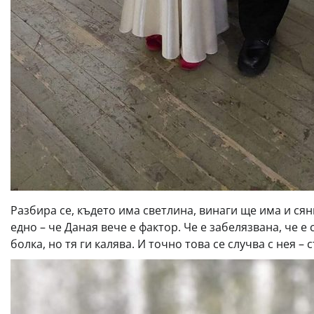
Разбира се, където има светлина, винаги ще има и сян
едно – че Даная вече е фактор. Че е забелязвана, че е
болка, но тя ги калява. И точно това се случва с нея 