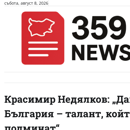
Skip
събота, август 8, 2026
to
content
Красимир Недялков: „Дан
България – талант, койт
подминат“