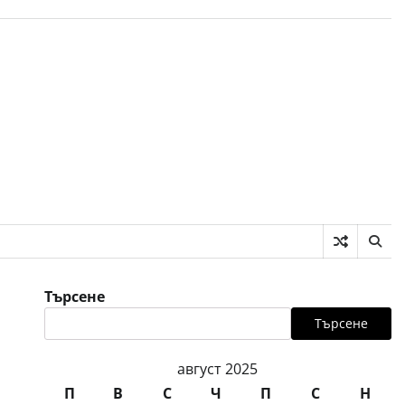
Търсене
Търсене
август 2025
П
В
С
Ч
П
С
Н