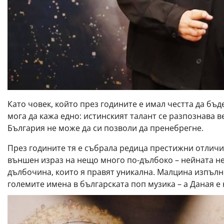
Като човек, който през годините е имал честта да бъд
мога да кажа едно: истинският талант се разпознава в
България не може да си позволи да пренебрегне.
През годините тя е събрала редица престижни отличи
външен израз на нещо много по-дълбоко – нейната н
дълбочина, които я правят уникална. Малцина изпълн
големите имена в българската поп музика – а Даная е н