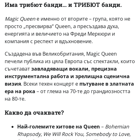
Има трибют банди… и ТРИБЮТ банди.
Magic Queen
е именно от вторите – група, която не
просто „пресвирва“ Queen, а пресъздава духа,
енергията и величието на Фреди Меркюри и
компания с респект и вдъхновение.
Създадена във Великобритания, Magic Queen
печели публика из цяла Европа със спектакли, които
съчетават
завладяващи вокали, прецизна
инструментална работа и зрелищна сценична
визия
. Всеки техен концерт е
пътуване в златната
ера на рока
– от глема на 70-те до грандиозността
на 80-те.
Какво да очаквате?
Най-големите хитове на Queen
–
Bohemian
Rhapsody
,
We Will Rock You
,
Somebody to Love
,