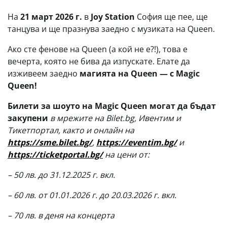
На
21 март 2026 г.
в
Joy Station
София ще пее, ще
танцува и ще празнува заедно с музиката на Queen.
Ако сте фенове на Queen (а кой не е?!), това е
вечерта, която не бива да изпускате. Елате да
изживеем заедно
магията на Queen — с Magic
Queen!
Билети за шоуто на
Magic Queen
могат да бъдат
закупени
в мрежите на
Bilet.bg,
Ивентим и
Тикетпортал, както и онлайн на
https://sme.bilet.bg/
,
https://eventim.bg/
и
https://ticketportal.bg/
на цени от:
– 50 лв. до 31.12.2025 г. вкл.
– 60 лв. от 01.01.2026 г. до 20.03.2026 г. вкл.
– 70 лв. в деня на концерта