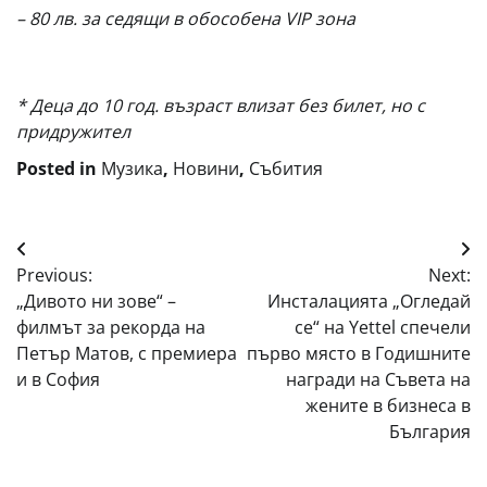
– 80 лв. за седящи в обособена VIP зона
* Деца до 10 год. възраст влизат без билет, но с
придружител
Posted in
Музика
,
Новини
,
Събития
Навигация
Previous:
Next:
„Дивото ни зове“ –
Инсталацията „Огледай
филмът за рекорда на
се“ на Yettel спечели
Петър Матов, с премиера
първо място в Годишните
и в София
награди на Съвета на
жените в бизнеса в
България