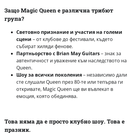
Защо Magic Queen е различна трибют
група?
Световно признание и участия на големи
сцени
– от клубове до фестивали, където
събират хиляди фенове.
Партньорство с Brian May Guitars
– знак за
автентичност и уважение към наследството на
Queen.
Шоу за всички поколения
– независимо дали
сте слушали Queen през 80-те или тепърва ги
откривате, Magic Queen ще ви въвлекат в
емоция, която обединява.
Това няма да е просто клубно шоу. Това е
празник.