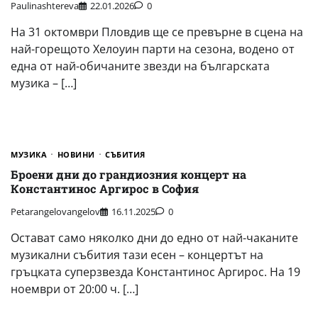
Paulinashtereva
22.01.2026
0
На 31 октомври Пловдив ще се превърне в сцена на
най-горещото Хелоуин парти на сезона, водено от
една от най-обичаните звезди на българската
музика – […]
МУЗИКА
НОВИНИ
СЪБИТИЯ
Броени дни до грандиозния концерт на
Константинос Аргирос в София
Petarangelovangelov
16.11.2025
0
Остават само няколко дни до едно от най-чаканите
музикални събития тази есен – концертът на
гръцката суперзвезда Константинос Аргирос. На 19
ноември от 20:00 ч. […]