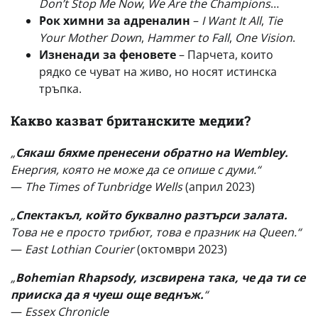
Don’t Stop Me Now
,
We Are the Champions
…
Рок химни за адреналин
–
I Want It All
,
Tie
Your Mother Down
,
Hammer to Fall
,
One Vision
.
Изненади за феновете
– Парчета, които
рядко се чуват на живо, но носят истинска
тръпка.
Какво казват британските медии?
„
Сякаш бяхме пренесени обратно на Wembley.
Енергия, която не може да се опише с думи.“
—
The Times of Tunbridge Wells
(април 2023)
„
Спектакъл, който буквално разтърси залата.
Това не е просто трибют, това е празник на Queen.“
—
East Lothian Courier
(октомври 2023)
„
Bohemian Rhapsody, изсвирена така, че да ти се
прииска да я чуеш още веднъж.
“
—
Essex Chronicle