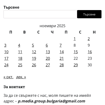
Търсене
Търсене
ноември 2025
П
В
С
Ч
П
С
Н
1
2
3
4
5
6
7
8
9
10
11
12
13
14
15
16
17
18
19
20
21
22
23
24
25
26
27
28
29
30
« окт.
дек. »
За контакт
За да се свържете с нас, моля пишете на имейл
адрес –
p.media.group.bulgaria@gmail.com