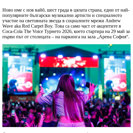
Ново име с нов вайб, шест града в цялата страна, едни от най-
популярните български музикални артисти и специалното
участие на световната звезда в социалните мрежи Andrew
Wave aka Red Carpet Boy. Това са само част от акцентите в
Coca-Cola The Voice Турнето 2026, което стартира на 29 май за
първи път от столицата – на паркинга на зала „Арена София“.