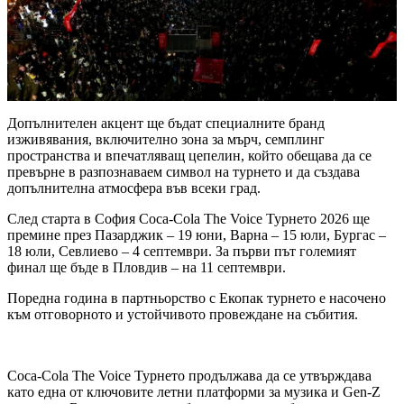
Допълнителен акцент ще бъдат специалните бранд
изживявания, включително зона за мърч, семплинг
пространства и впечатляващ цепелин, който обещава да се
превърне в разпознаваем символ на турнето и да създава
допълнителна атмосфера във всеки град.
След старта в София Coca-Cola The Voice Турнето 2026 ще
премине през Пазарджик – 19 юни, Варна – 15 юли, Бургас –
18 юли, Севлиево – 4 септември. За първи път големият
финал ще бъде в Пловдив – на 11 септември.
Поредна година в партньорство с Екопак турнето е насочено
към отговорното и устойчивото провеждане на събития.
Coca-Cola The Voice Турнето продължава да се утвърждава
като една от ключовите летни платформи за музика и Gen-Z