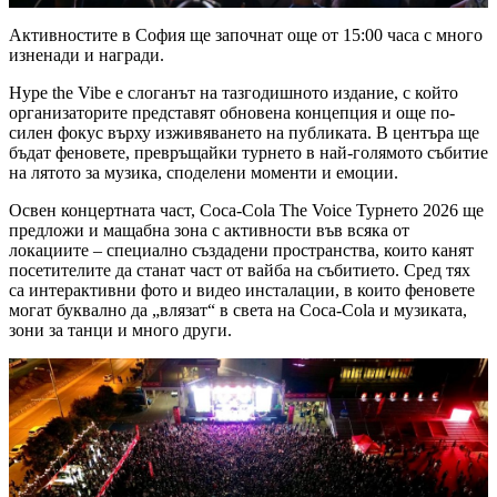
Активностите в София ще започнат още от 15:00 часа с много
изненади и награди.
Hype the Vibe е слоганът на тазгодишното издание, с който
организаторите представят обновена концепция и още по-
силен фокус върху изживяването на публиката. В центъра ще
бъдат феновете, превръщайки турнето в най-голямото събитие
на лятото за музика, споделени моменти и емоции.
Освен концертната част, Coca-Cola The Voice Турнето 2026 ще
предложи и мащабна зона с активности във всяка от
локациите – специално създадени пространства, които канят
посетителите да станат част от вайба на събитието. Сред тях
са интерактивни фото и видео инсталации, в които феновете
могат буквално да „влязат“ в света на Coca-Cola и музиката,
зони за танци и много други.