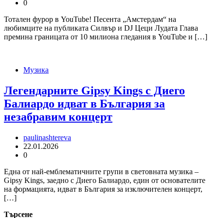
0
Тотален фурор в YouTube! Песента „Амстердам“ на
любимците на публиката Силвър и DJ Цеци Лудата Глава
премина границата от 10 милиона гледания в YouTube и […]
Музика
Легендарните Gipsy Kings с Диего
Балиардо идват в България за
незабравим концерт
paulinashtereva
22.01.2026
0
Една от най-емблематичните групи в световната музика –
Gipsy Kings, заедно с Диего Балиардо, един от основателите
на формацията, идват в България за изключителен концерт,
[…]
Търсене