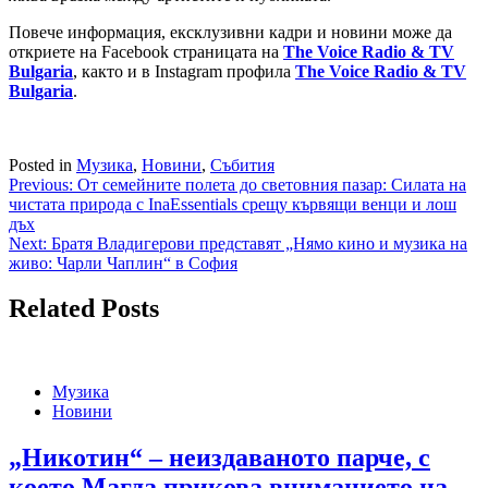
Повече информация, ексклузивни кадри и новини може да
откриете на Facebook страницата на
The Voice Radio & TV
Bulgaria
, както и в Instagram профила
The Voice Radio & TV
Bulgaria
.
Posted in
Музика
,
Новини
,
Събития
Навигация
Previous:
От семейните полета до световния пазар: Силата на
чистата природа с InaEssentials срещу кървящи венци и лош
дъх
Next:
Братя Владигерови представят „Нямо кино и музика на
живо: Чарли Чаплин“ в София
Related Posts
Музика
Новини
„Никотин“ – неиздаваното парче, с
което Магда прикова вниманието на