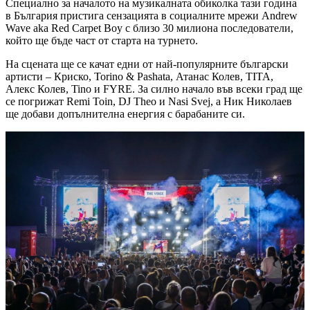
Специално за началото на музикалната обиколка тази година
в България пристига сензацията в социалните мрежи Andrew
Wave aka Red Carpet Boy с близо 30 милиона последователи,
който ще бъде част от старта на турнето.
На сцената ще се качат едни от най-популярните български
артисти – Криско, Torino & Pashata, Атанас Колев, TITA,
Алекс Колев, Tino и FYRE. За силно начало във всеки град ще
се погрижат Remi Toin, DJ Theo и Nasi Svej, а Ник Николаев
ще добави допълнителна енергия с барабаните си.