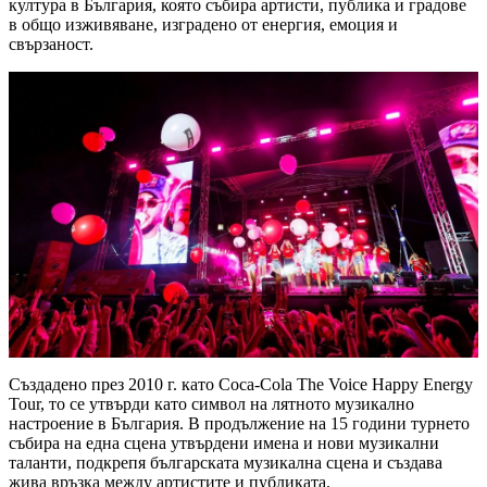
култура в България, която събира артисти, публика и градове
в общо изживяване, изградено от енергия, емоция и
свързаност.
Създадено през 2010 г. като Coca-Cola The Voice Happy Energy
Tour, то се утвърди като символ на лятното музикално
настроение в България. В продължение на 15 години турнето
събира на една сцена утвърдени имена и нови музикални
таланти, подкрепя българската музикална сцена и създава
жива връзка между артистите и публиката.