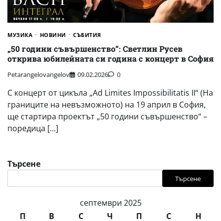
МУЗИКА
НОВИНИ
СЪБИТИЯ
„50 години съвършенство“: Светлин Русев
открива юбилейната си година с концерт в София
Petarangelovangelov
09.02.2026
0
С концерт от цикъла „Ad Limites Impossibilitatis II“ (На
границите на невъзможното) на 19 април в София,
ще стартира проектът „50 години съвършенство“ –
поредица […]
Търсене
Търсене
септември 2025
П
В
С
Ч
П
С
Н