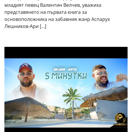
младият певец Валентин Велчев, уважиха
представянето на първата книга за
основоположника на забавния жанр Аспарух
Лешников-Ари […]