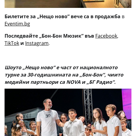
Билетите
за „Нещо ново“
вече са в продажба
в
Eventim.bg
Последвайте
„
Бон-Бон Мюзик“ във
Facebook
,
TikTok
и
Instagram
.
Шоуто „Нещо ново“ е част от националното
турне за 30-годишнината на „Бон-Бон“, чиито
медийни партньори са NOVA и „БГ Радио“.