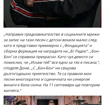
„Направих предизвикателство в социалните мрежи
за запис на тази песен с детски вокали малко след
като я представих премиерно с „Фондацията“ и
сборна формация на наградите на „Бг Радио“. „Бон-
Бон“ се справиха прекрасно. Като чух демото си
помислих, че „Искам теб“ все едно за тях е писана.“,
споделя Дони.
„С „Бон-Бон“ ни свързва
дългогодишно приятелство. Те са правили мои
песни многократно и сценичната ни синергия
винаги е била силна. На 11 септември ще повторим
магията.“