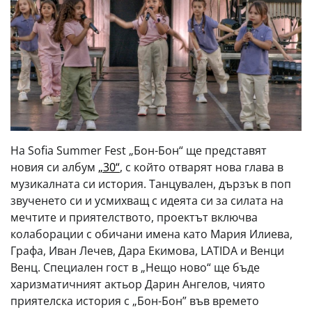
На Sofia Summer Fest „Бон-Бон“ ще представят
новия си албум
„30“
, с който отварят нова глава в
музикалната си история. Танцувален, дързък в поп
звученето си и усмихващ с идеята си за силата на
мечтите и приятелството, проектът включва
колаборации с обичани имена като Мария Илиева,
Графа, Иван Лечев, Дара Екимова, LATIDA и Венци
Венц. Специален гост в „Нещо ново“ ще бъде
харизматичният актьор Дарин Ангелов, чиято
приятелска история с „Бон-Бон” във времето