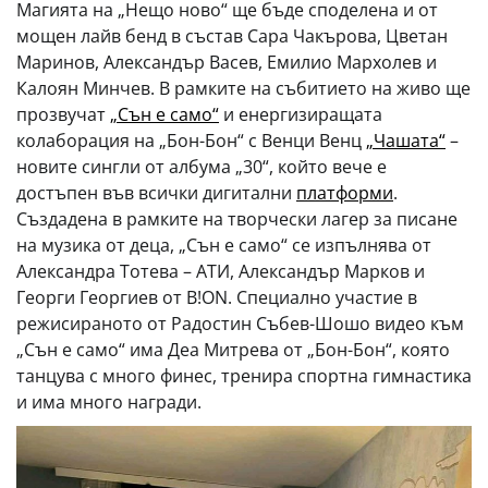
Магията на „Нещо ново“ ще бъде споделена и от
мощен лайв бенд в състав Сара Чакърова, Цветан
Маринов, Александър Васев, Емилио Мархолев и
Калоян Минчев. В рамките на събитието на живо ще
прозвучат
„Сън е само“
и енергизиращата
колаборация на „Бон-Бон“ с Венци Венц
„Чашата“
–
новите сингли от албума „30“, който вече е
достъпен във всички дигитални
платформи
.
Създадена в рамките на творчески лагер за писане
на музика от деца, „Сън е само“ се изпълнява от
Александра Тотева – АТИ, Александър Марков и
Георги Георгиев от B!ON. Специално участие в
режисираното от Радостин Събев-Шошо видео към
„Сън е само“ има Деа Митрева от „Бон-Бон“, която
танцува с много финес, тренира спортна гимнастика
и има много награди.