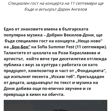
Специален гост на концерта на 11 септември ще
бъде и актьорът Дарин Ангелов
Едно от знаковите имена в българската
популярна музика – Добрин Векилов-Дони, ще
бъде специален гост на концерта „Нещо ново“
на
„Бон-Бон“
на Sofia Summer Fest
(11 септември).
Талантите от школата на Рози Караславова и
артистът, който вече три десетилетия отглежда
публика с вкус за култура с работата си като
продуцент, композитор и част от „Фондацията“,
ще изпълнят песента „Искам теб“.
Пресъздаден
от децата, шедьовърът по текст и музика на
Дони добива още по-епично звучене и се
превръща в химн на обичта.