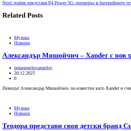
Next:
realme представя P4 Power 5G: пионерът в батерийните те
Related Posts
Музика
Новини
Александър Мишойчич – Xander с нов хи
petarangelovangelov
20.12.2025
0
Певецът Александър Мишойчич, по-известен като Xander и счит
Музика
Новини
Теодора представи своя детски бранд Cu