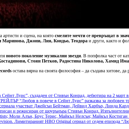
на артисти и сцена, на която
смелите мечти се превръщат в зна
 Маринова, Джони, Лия, Кондьо, Теодора
и други, както и ф
епя
новото поколение музикални звезди
. В попфолка част от ка
Костадинови, Стоян Петков, Радостина Николова, Хамид Им
ecords
остава вярна на своята философия – да създава хитове, да 
 Сейнт Луис”, създаден от Стивън Конрад, дебютира на 2 март 
ТРЕЙЛЪР “Любов в повече в Сейнт Луис” разказва за любовен т
. В сериала участват Джейсън Бейтман, Дейвид Харбър, Линда К
написан и режисиран от шоурънъра Стивън Конрад. Изпълнителн
ists; Моли Алън, Брус Терис, Майкъл Нелсън; Майкъл Костиган за
vision. Лимитираният HBO Original сериал от седем епизода “Л