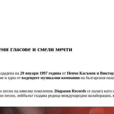
леми гласове и смели мечти
ъздадена на
29 януари 1997 година
от
Ненчо Касъмов и Виктор
ме и една от
водещите музикални компании
на българския паза
и песни на няколко поколения.
Diapason Records
се налага като 
ни песни, лейбълът създава редица международни колаборации, 