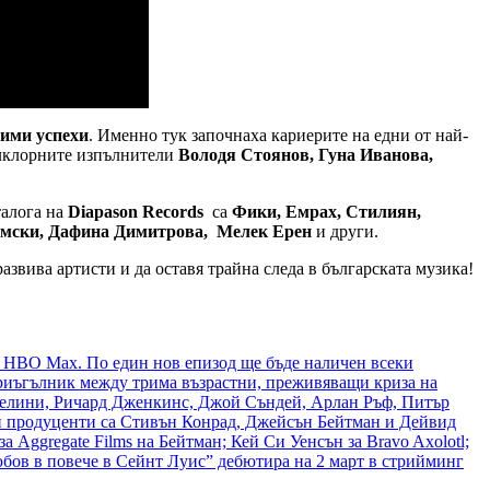
чими успехи
. Именно тук започнаха кариерите на едни от най-
олклорните изпълнители
Володя Стоянов, Гуна Иванова,
талога на
Diapason Records
са
Фики, Емрах, Стилиян,
амски, Дафина Димитрова, Мелек Ерен
и други.
развива артисти и да оставя трайна следа в българската музика!
в HBO Max. По един нов епизод ще бъде наличен всеки
риъгълник между трима възрастни, преживяващи криза на
арделини, Ричард Дженкинс, Джой Съндей, Арлан Ръф, Питър
и продуценти са Стивън Конрад, Джейсън Бейтман и Дейвид
 Aggregate Films на Бейтман; Кей Си Уенсън за Bravo Axolotl;
юбов в повече в Сейнт Луис” дебютира на 2 март в стрийминг