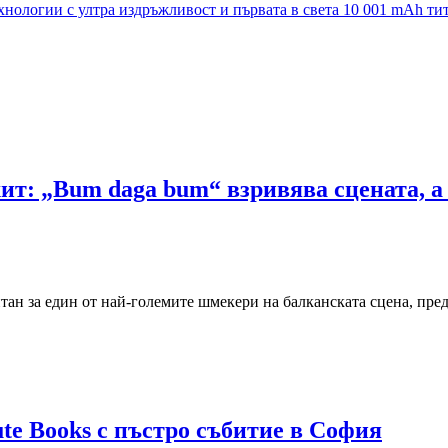
хнологии с ултра издръжливост и първата в света 10 001 mAh ти
т: „Bum daga bum“ взривява сцената, а 
ан за един от най-големите шмекери на балканската сцена, пред
te Books с пъстро събитие в София