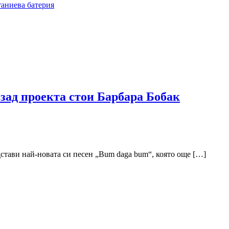
таниева батерия
зад проекта стои Барбара Бобак
стави най-новата си песен „Bum daga bum“, която още […]