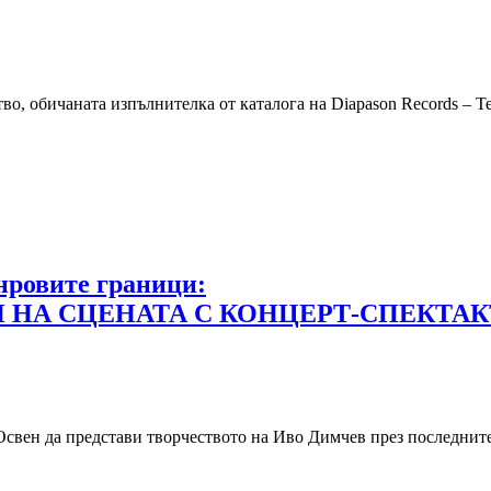
во, обичаната изпълнителка от каталога на Diapason Records – Т
нровите граници:
 НА СЦЕНАТА С КОНЦЕРТ-СПЕКТАКЪ
. Освен да представи творчеството на Иво Димчев през последнит