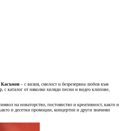
 Касъмов
– с визия, смелост и безрезервна любов към
р, с каталог от няколко хиляди песни и видео клипове,
символ на новаторство, постоянство и креативност, както и
както и десетки промоции, концертни и други значими