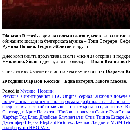
Diapason Records
е дом на
големи гласове
, място за развитие 
обичаните звезди на българската музика –
Тони Стораро, Софи
Румяна Попова, Георги Жбантов
и други.
Днес компанията продължава своята мисия да открива и подкр
Емилиано,
Sinan
и други, а във фолклора –
Ива и Велислава 
С поглед към бъдещето и опита към изминатия път
Diapason R
29 години Diapason Records
– Една история. Много гласове.
Posted in
Музика
,
Новини
Навигация
Previous:
Лимитираният HBO Original сериал “Любов в повече в
понеделник в стрийминг платформата до финала на 13 април. 
средната възраст, който завършва със смъртта на един от тях
Сарсгард и Крис Перфети. “Любов в повече в Сейнт Луис” е 
Харбър; Тод Блек, Джейсън Блументал и Стив Тиш за Escape Art
Дженифър Шер за Elephant Pictures; Джеймс Ласдън и MGM Tele
платформата HBO Max.