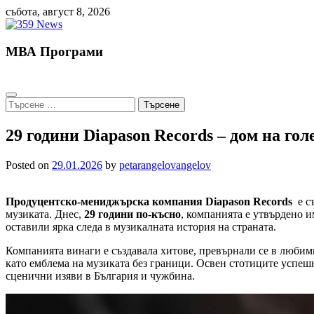
Skip
събота, август 8, 2026
to
content
МВА Програми
Търсене
за:
29 години Diapason Records – дом на го
Posted on
29.01.2026
by
petarangelovangelov
Продуцентско-мениджърска компания Diapason Records
е с
музиката. Днес,
29 години по-късно
, компанията е утвърдено и
оставили ярка следа в музикалната история на страната.
Компанията винаги е създавала хитове, превърнали се в любим
като емблема на музиката без граници. Освен стотиците успеш
сценични изяви в България и чужбина.