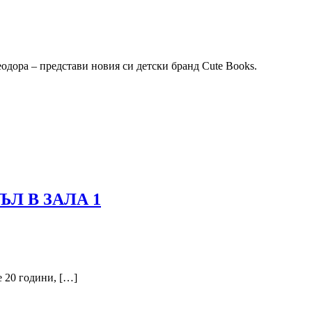
еодора – представи новия си детски бранд Cute Books.
Л В ЗАЛА 1
е 20 години, […]