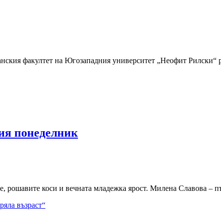
топанския факултет на Югозападния университет „Неофит Рилски“
ия понеделник
е, рошавите коси и вечната младежка ярост. Милена Славова – п