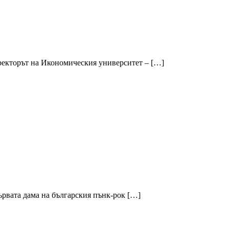
 ректорът на Икономическия университет – […]
ървата дама на българския пънк-рок […]