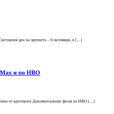
ветовния ден на зрението – 9 октомври, в […]
 Max и по HBO
оценен от критиката Документалният филм на HBO […]