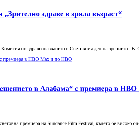
 „Зрително здраве в зряла възраст“
 Комисия по здравеопазването в Световния ден на зрението В С
ешението в Алабама“ с премиера в HBO
товна премиера на Sundance Film Festival, където бе високо 