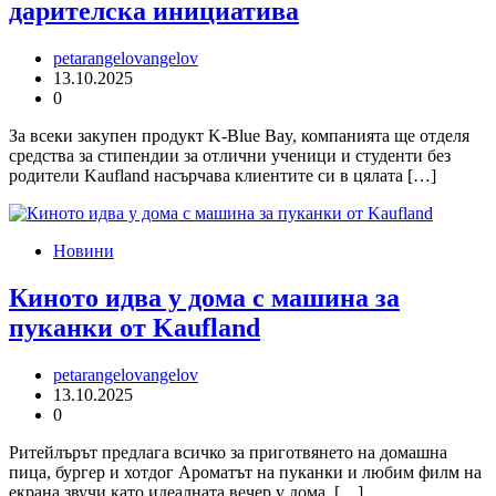
дарителска инициатива
petarangelovangelov
13.10.2025
0
За всеки закупен продукт K-Blue Bay, компанията ще отделя
средства за стипендии за отлични ученици и студенти без
родители Kaufland насърчава клиентите си в цялата […]
Новини
Киното идва у дома с машина за
пуканки от Kaufland
petarangelovangelov
13.10.2025
0
Ритейлърът предлага всичко за приготвянето на домашна
пица, бургер и хотдог Ароматът на пуканки и любим филм на
екрана звучи като идеалната вечер у дома. […]