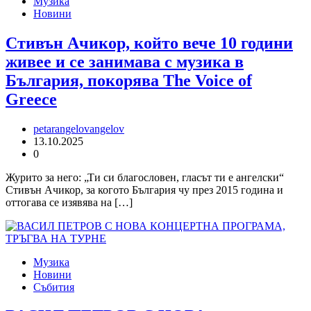
Музика
Новини
Стивън Ачикор, който вече 10 години
живее и се занимава с музика в
България, покорява The Voice of
Greece
petarangelovangelov
13.10.2025
0
Журито за него: „Ти си благословен, гласът ти е ангелски“
Стивън Ачикор, за когото България чу през 2015 година и
оттогава се изявява на […]
Музика
Новини
Събития