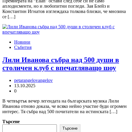
Премиерата на “Elian” остави след себе си не само
аплодисменти, но и любопитни погледи. Зая Блейз и
Константин Игнатов изглеждаха толкова близки, че мнозина
се […]
Новини
Събития
Лили Иванова събра над 500 души в
столичен клуб с впечатляващо шоу
petarangelovangelov
13.10.2025
0
В четвъртък вечер легендата на българската музика Лили
Иванова отново доказа, че всяко нейно участие буди огромен
интерес. Тя събра над 500 почитатели на истинската […]
Търсене
Търсене