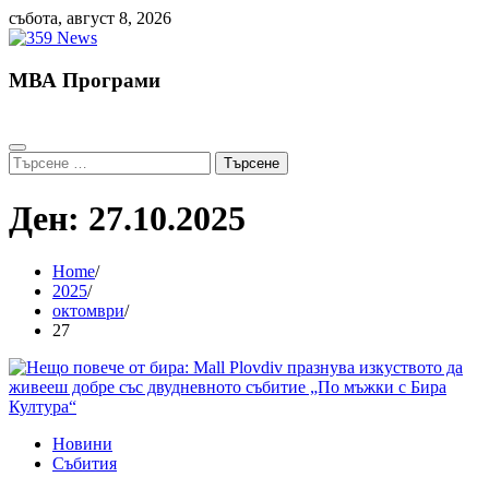
Skip
събота, август 8, 2026
to
content
МВА Програми
Търсене
за:
Ден:
27.10.2025
Home
2025
октомври
27
Новини
Събития