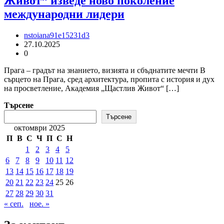
Живот“ изведе ново поколение
международни лидери
nstoiana91e15231d3
27.10.2025
0
Прага – градът на знанието, визията и сбъднатите мечти В
сърцето на Прага, сред архитектура, пропита с история и дух
на просветление, Академия „Щастлив Живот“ […]
Търсене
Търсене
октомври 2025
П
В
С
Ч
П
С
Н
1
2
3
4
5
6
7
8
9
10
11
12
13
14
15
16
17
18
19
20
21
22
23
24
25
26
27
28
29
30
31
« сеп.
ное. »