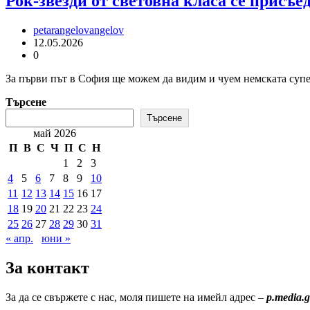
Рок-звезди от световна класа се присъе
petarangelovangelov
12.05.2026
0
За първи път в София ще можем да видим и чуем немската супе
Търсене
Търсене
май 2026
П
В
С
Ч
П
С
Н
1
2
3
4
5
6
7
8
9
10
11
12
13
14
15
16
17
18
19
20
21
22
23
24
25
26
27
28
29
30
31
« апр.
юни »
За контакт
За да се свържете с нас, моля пишете на имейл адрес –
p.media.