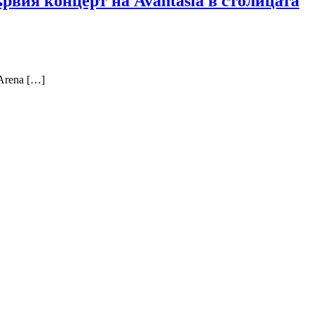
ървия концерт на Avantasia в столицата
Arena […]