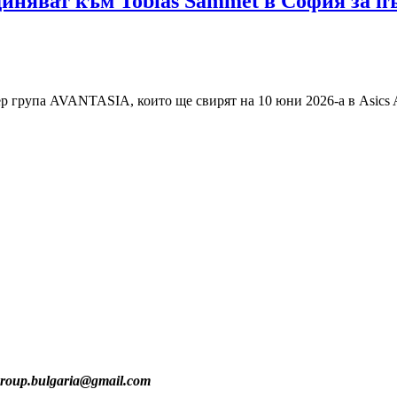
диняват към Tobias Sammet в София за п
р група AVANTASIA, които ще свирят на 10 юни 2026-а в Asics 
group.bulgaria@gmail.com