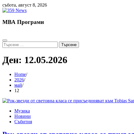
Skip
събота, август 8, 2026
to
content
МВА Програми
Търсене
за:
Ден:
12.05.2026
Home
2026
май
12
Музика
Новини
Събития