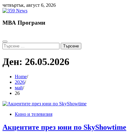
Skip
четвъртък, август 6, 2026
to
content
МВА Програми
Търсене
за:
Ден:
26.05.2026
Home
2026
май
26
Кино и телевизия
Акцентите през юни по SkyShowtime