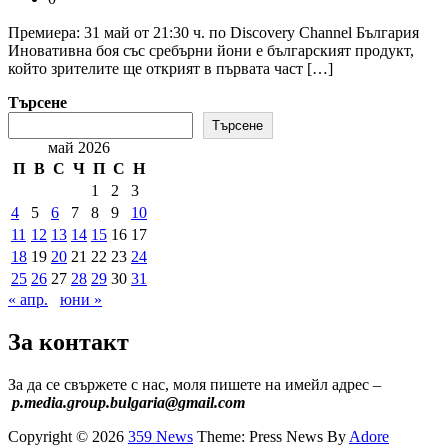
Премиера: 31 май от 21:30 ч. по Discovery Channel България
Иновативна боя със сребърни йони е българският продукт,
който зрителите ще открият в първата част […]
Търсене
Търсене
май 2026
П
В
С
Ч
П
С
Н
1
2
3
4
5
6
7
8
9
10
11
12
13
14
15
16
17
18
19
20
21
22
23
24
25
26
27
28
29
30
31
« апр.
юни »
За контакт
За да се свържете с нас, моля пишете на имейл адрес –
p.media.group.bulgaria@gmail.com
Copyright © 2026
359 News
Theme: Press News By
Adore