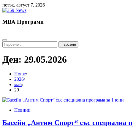
Skip
петък, август 7, 2026
to
content
МВА Програми
Търсене
за:
Ден:
29.05.2026
Home
2026
май
29
Новини
Басейн „Антим Спорт“ със специална п