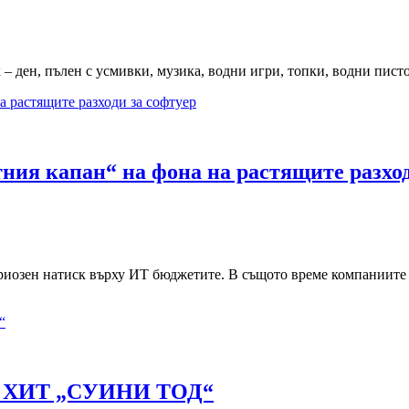
 – ден, пълен с усмивки, музика, водни игри, топки, водни пист
ния капан“ на фона на растящите разход
риозен натиск върху ИТ бюджетите. В същото време компаниите 
 ХИТ „СУИНИ ТОД“