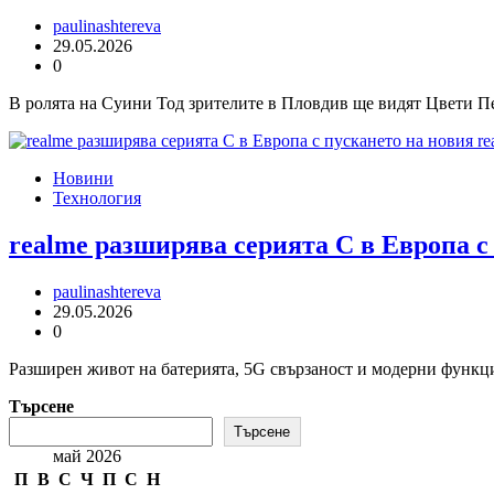
paulinashtereva
29.05.2026
0
В ролята на Суини Тод зрителите в Пловдив ще видят Цвети Пе
Новини
Технология
realme разширява серията C в Европа с
paulinashtereva
29.05.2026
0
Разширен живот на батерията, 5G свързаност и модерни функци
Търсене
Търсене
май 2026
П
В
С
Ч
П
С
Н