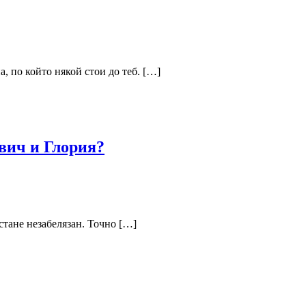
 по който някой стои до теб. […]
вич и Глория?
стане незабелязан. Точно […]