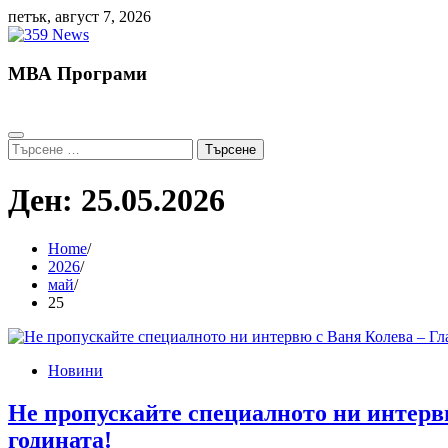
Skip
петък, август 7, 2026
to
content
МВА Програми
Търсене
за:
Ден:
25.05.2026
Home
2026
май
25
Новини
Не пропускайте специалното ни интервю
годината!