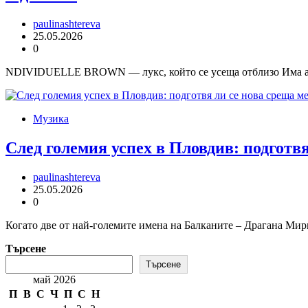
paulinashtereva
25.05.2026
0
NDIVIDUELLE BROWN — лукс, който се усеща отблизо Има арома
Музика
След големия успех в Пловдив: подготв
paulinashtereva
25.05.2026
0
Когато две от най-големите имена на Балканите – Драгана Мирко
Търсене
Търсене
май 2026
П
В
С
Ч
П
С
Н