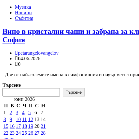
Музика
Новини
Събития
Вино в кристални чаши и забрана за кл
София
petarangelovangelov
04.06.2026
0
Две от най-големите имена в симфоничния и пауър метъл прис
Търсене
Търсене
юни 2026
П
В
С
Ч
П
С
Н
1
2
3
4
5
6
7
8
9
10
11
12
13
14
15
16
17
18
19
20
21
22
23
24
25
26
27
28