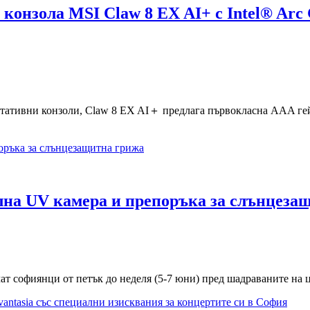
конзола MSI Claw 8 EX AI+ с Intel® Arc 
ортативни конзоли, Claw 8 EX AI＋ предлага първокласна AAA ге
ална UV камера и препоръка за слънцеза
ат софиянци от петък до неделя (5-7 юни) пред шадраваните на