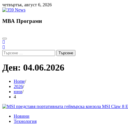
Skip
четвъртък, август 6, 2026
to
content
МВА Програми
Търсене
за:
Ден:
04.06.2026
Home
2026
юни
4
Новини
Технология