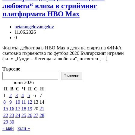
любовта“ влиза в стрийминг
платформата HBO Max
petarangelovangelov
11.06.2026
0
Филмът дебютира в HBO Max в деня на старта на ФИФА
световно първенство по футбол 2026 Българският игрален
филм „Гунди – Легенда за любовта“, посветен […]
Търсене
Търсене
юни 2026
П
В
С
Ч
П
С
Н
1
2
3
4
5
6
7
8
9
10
11
12
13
14
15
16
17
18
19
20
21
22
23
24
25
26
27
28
29
30
« май
юли »