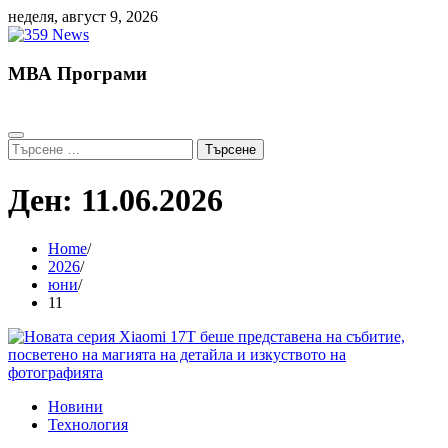
Skip
неделя, август 9, 2026
to
content
МВА Програми
Търсене
за:
Ден:
11.06.2026
Home
2026
юни
11
Новини
Технология