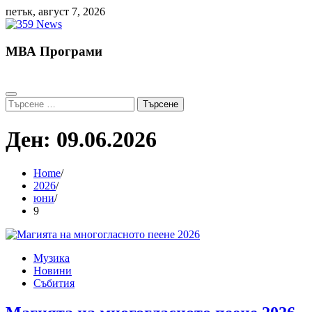
Skip
петък, август 7, 2026
to
content
МВА Програми
Търсене
за:
Ден:
09.06.2026
Home
2026
юни
9
Музика
Новини
Събития