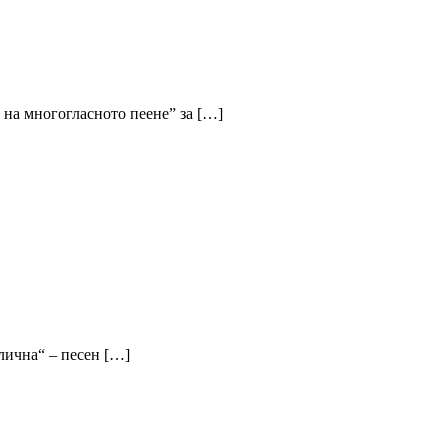
 на многогласното пеене” за […]
злична“ – песен […]