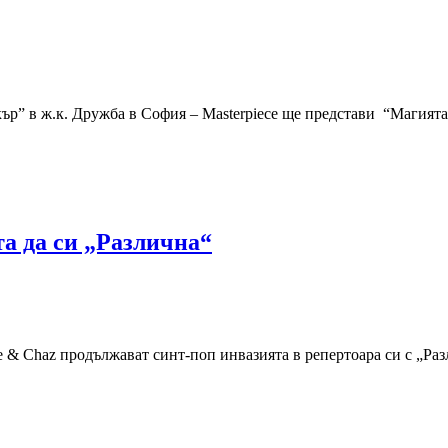
скър” в ж.к. Дружба в София – Masterpiece ще представи “Магията
та да си „Различна“
ve & Chaz продължават синт-поп инвазията в репертоара си с „Ра