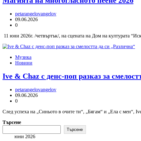
Магията на многогласното пеене 2026
petarangelovangelov
09.06.2026
0
11 юни 2026г. /четвъртък/, на сцената на Дом на културата “И
Музика
Новини
Ive & Chaz с денс-поп разказ за смелост
petarangelovangelov
09.06.2026
0
След успеха на „Синьото в очите ти“, „Бягам“ и „Ела с мен“, I
Търсене
Търсене
юни 2026