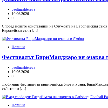
paulinashtereva
10.06.2026
0
Според новите констатации на Службата на Европейския съюз 
Европейски съюз […]
Новини
Фестивалът БириМанджаро ви очаква 
paulinashtereva
10.06.2026
0
Любимият фестивал за занаятчийска бира и храна, БириМанджар
събитието […]
Новини