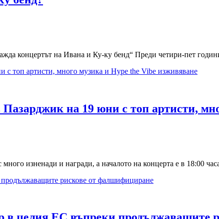
ажда концертът на Ивана и Ку-ку бенд“ Преди четири-пет години
в Пазарджик на 19 юни с топ артисти, мн
 много изненади и награди, а началото на концерта е в 18:00 час
ор в целия ЕС въпреки продължаващите 