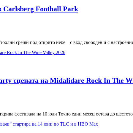
 Carlsberg Football Park
футболни срещи под открито небе – с вход свободен и с настроени
rty сцената на Midalidare Rock In The Wi
 открива фестивала на 10 юли Точно един месец остава до шестото