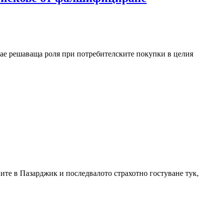
рае решаваща роля при потребителските покупки в целия
ите в Пазарджик и последвалото страхотно гостуване тук,