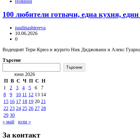
Новини
100 любители готвачи, една кухня, еди
paulinashtereva
10.06.2026
0
Водещият Тери Крюз и журито Ник Диджовани и Алекс Гуарнаше
Търсене
Търсене
юни 2026
П
В
С
Ч
П
С
Н
1
2
3
4
5
6
7
8
9
10
11
12
13
14
15
16
17
18
19
20
21
22
23
24
25
26
27
28
29
30
« май
юли »
За контакт