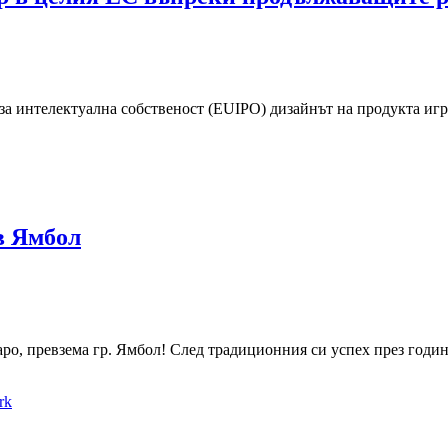
за интелектуална собственост (EUIPO) дизайнът на продукта иг
в Ямбол
о, превзема гр. Ямбол! След традиционния си успех през годин