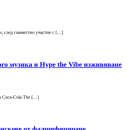
, след съвместно участие с […]
ого музика и Hype the Vibe изживяване
а Coca-Cola The […]
рискове от фалшифициране