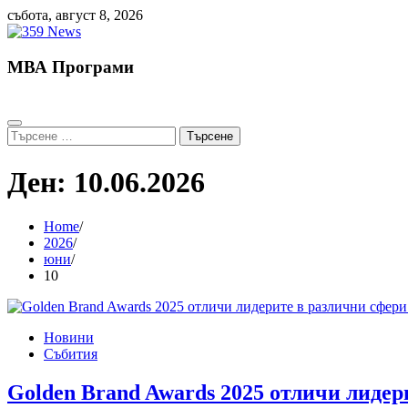
Skip
събота, август 8, 2026
to
content
МВА Програми
Търсене
за:
Ден:
10.06.2026
Home
2026
юни
10
Новини
Събития
Golden Brand Awards 2025 отличи лидер