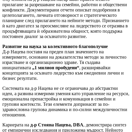
прилагане за разрешаване на семейни, работни и обществени
конфликти. Документирани отчети описват подобрения в
целеполагането, личната отговорност и стратегическото
планиране след прилагането на нейните методи. Признанието
ѝ като двигател за преосмисляне на лидерството се отразява в
процъфтяващата ѝ образователна общност, която поддържа
постоянен диалог за осъзнатото развитие.
Развитие на наука за колективното благополучие
Д-р Нацева поставя на преден план значението на
измеримите, основани на доказателства методи за личностно
израстване и организационно здраве. Тя създава
инициативата
„1 милион пробудени“
, разширявайки
концепцията за осъзнато лидерство към ежедневни лични и
бизнес резултати.
Системата на д-р Нацева не се ограничава до абстрактни
идеи, а развива измерими умения като управление на ресурси,
емоционална пренастройка и комуникация в семейни и
групови контексти. Тези елементи допринасят за по-
здравословна групова динамика и по-силни междуличностни
отношения.
Кариерата на
д-р Стояна Нацева, DBA
, демонстрира синтез
от емпирични изследвания и приложима мъдрост. Нейното