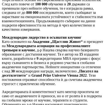
След като повече от
100 000
обучаеми в
20
държави са
преминали през нейните обучения, тя е изградила рамка,
следвана от до
800 000
последователи, които съобщават за
нарастване на емоционалната устойчивост и стабилността във
взаимоотношенията. Продължаващото събиране на данни
подкрепя ефективността на метода ѝ чрез количествени и
качествени измервания.
Международно лидерство в осъзнатия коучинг
Като основател на
Академия „Щастлив Живот“
и президент
на
Международната асоциация на професионалните
треньори и коучове
, д-р Нацева свързва научно базираното
образование с достъпния коучинг. Тя е автор на
15
издадени
книги, разработила е
9
акредитирани MBA програми с фокус
върху съзнанието в бизнеса и редовно участва в глобални
академични партньорства. Нейните инициативи са отличени
с над
30
международни награди, включително „
Писател на
десетилетието
“ и
Grand Prize Universe Vienna 2022
. Тези
постижения отразяват способността ѝ да съчетава академична
строгост с практическо обучение.
Акредитираната ѝ компетентност като ментор произтича не
само от академичните ѝ приноси, но и от ролята ѝ в подкрепа
на глобални мрежи от коучове, терапевти и студенти.
Обученията на д-р Нацева насърчават практическото