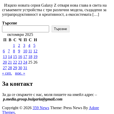
Изцяло новата серия Galaxy Z отваря нова глава в света на
сгъваемите устройства с три различни модела, създадени за
ултрапродуктивност и креативност, а екосистемата […]
Търсене
Търсене
октомври 2025
П
В
С
Ч
П
С
Н
1
2
3
4
5
6
7
8
9
10
11
12
13
14
15
16
17
18
19
20
21
22
23
24
25
26
27
28
29
30
31
« сеп.
ное. »
За контакт
За да се свържете с нас, моля пишете на имейл адрес –
p.media.group.bulgaria@gmail.com
Copyright © 2026
359 News
Theme: Press News By
Adore
Themes
.