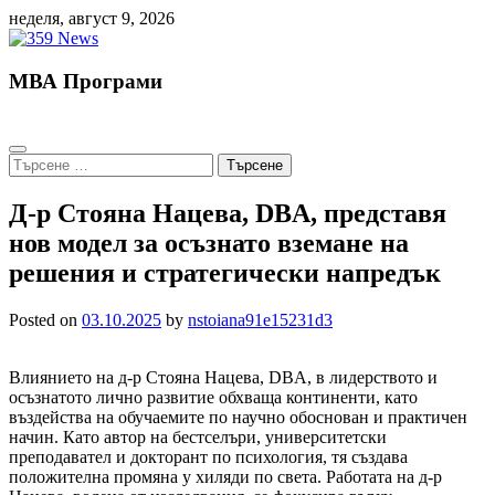
Skip
неделя, август 9, 2026
to
content
МВА Програми
Търсене
за:
Д-р Стояна Нацева, DBA, представя
нов модел за осъзнато вземане на
решения и стратегически напредък
Posted on
03.10.2025
by
nstoiana91e15231d3
Влиянието на д-р Стояна Нацева, DBA, в лидерството и
осъзнатото лично развитие обхваща континенти, като
въздейства на обучаемите по научно обоснован и практичен
начин. Като автор на бестселъри, университетски
преподавател и докторант по психология, тя създава
положителна промяна у хиляди по света. Работата на д-р