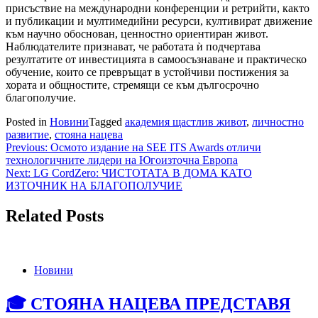
присъствие на международни конференции и ретрийти, както
и публикации и мултимедийни ресурси, култивират движение
към научно обоснован, ценностно ориентиран живот.
Наблюдателите признават, че работата ѝ подчертава
резултатите от инвестицията в самоосъзнаване и практическо
обучение, които се превръщат в устойчиви постижения за
хората и общностите, стремящи се към дългосрочно
благополучие.
Posted in
Новини
Tagged
академия щастлив живот
,
личностно
развитие
,
стояна нацева
Навигация
Previous:
Осмото издание на SEE ITS Awards отличи
технологичните лидери на Югоизточна Европа
Next:
LG CordZero: ЧИСТОТАТА В ДОМА КАТО
ИЗТОЧНИК НА БЛАГОПОЛУЧИЕ
Related Posts
Новини
🎓 СТОЯНА НАЦЕВА ПРЕДСТАВЯ